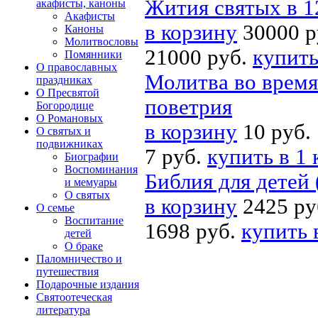
Жития святых в 1
акафисты, каноны
Акафисты
в корзину
30000 р
Каноны
Молитвословы
21000 руб.
купить
Помянники
О православных
Молитва во время
праздниках
О Пресвятой
поветрия
Богородице
О Романовых
в корзину
10 руб.
О святых и
подвижниках
7 руб.
купить в 1 
Биографии
Воспоминания
Библия для детей
и мемуары
О святых
в корзину
2425 ру
О семье
Воспитание
1698 руб.
купить 
детей
О браке
Паломничество и
путешествия
Подарочные издания
Святоотеческая
литература