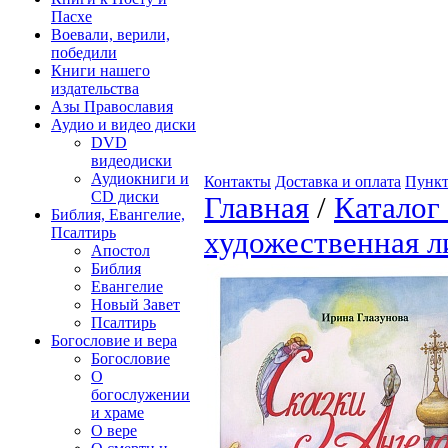
Пасхе
Воевали, верили,
победили
Книги нашего
издательства
Азы Православия
Аудио и видео диски
DVD
видеодиски
Аудиокниги и
Контакты
Доставка и оплата
Пункт
CD диски
Главная
/
Каталог
Библия, Евангелие,
Псалтирь
художественная л
Апостол
Библия
Евангелие
Новый Завет
Псалтирь
Богословие и вера
Богословие
О
богослужении
и храме
О вере