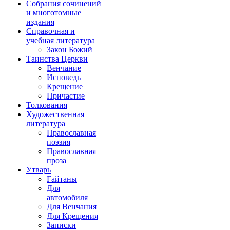
Собрания сочинений
и многотомные
издания
Справочная и
учебная литература
Закон Божий
Таинства Церкви
Венчание
Исповедь
Крещение
Причастие
Толкования
Художественная
литература
Православная
поэзия
Православная
проза
Утварь
Гайтаны
Для
автомобиля
Для Венчания
Для Крещения
Записки