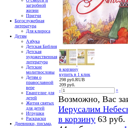
О смерти и
загробной
жизни
Притчи
Богослужебная
литература
Для клироса
Детям
Азбука
Детская Библия
Детская
художественная
литература
Детские
в корзину
молитвословы
купить в 1 клик
Детям о
298
руб.
RUB
православной
209
руб.
вере
-
+
Евангелие для
Возможно, Вас за
детей
Жития святых
Иерусалим Небес
для детей
Игрушки
в корзину
63 руб.
Раскраски
Дневники, письма,