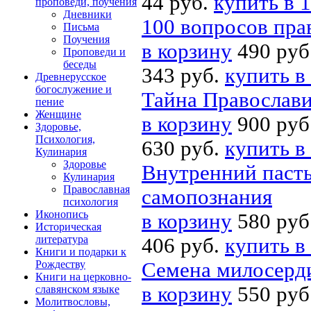
44 руб.
купить в 1
проповеди, поучения
Дневники
100 вопросов пра
Письма
Поучения
в корзину
490 руб
Проповеди и
беседы
343 руб.
купить в
Древнерусское
богослужение и
Тайна Православ
пение
Женщине
в корзину
900 руб
Здоровье,
Психология,
630 руб.
купить в
Кулинария
Здоровье
Внутренний пасты
Кулинария
Православная
самопознания
психология
Иконопись
в корзину
580 руб
Историческая
литература
406 руб.
купить в
Книги и подарки к
Рождеству
Семена милосерд
Книги на церковно-
в корзину
550 руб
славянском языке
Молитвословы,