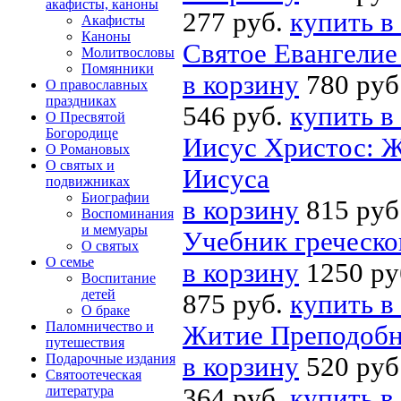
акафисты, каноны
277 руб.
купить в
Акафисты
Каноны
Святое Евангелие
Молитвословы
Помянники
в корзину
780 руб
О православных
праздниках
546 руб.
купить в
О Пресвятой
Богородице
Иисус Христос: Ж
О Романовых
О святых и
Иисуса
подвижниках
Биографии
в корзину
815 руб
Воспоминания
и мемуары
Учебник греческог
О святых
О семье
в корзину
1250 ру
Воспитание
детей
875 руб.
купить в
О браке
Паломничество и
Житие Преподобн
путешествия
Подарочные издания
в корзину
520 руб
Святоотеческая
литература
364 руб.
купить в