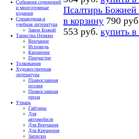
Собрания сочинений
Псалтирь Божией 
и многотомные
издания
в корзину
790 руб
Справочная и
учебная литература
553 руб.
купить в
Закон Божий
Таинства Церкви
Венчание
Исповедь
Крещение
Причастие
Толкования
Художественная
литература
Православная
поэзия
Православная
проза
Утварь
Гайтаны
Для
автомобиля
Для Венчания
Для Крещения
Записки