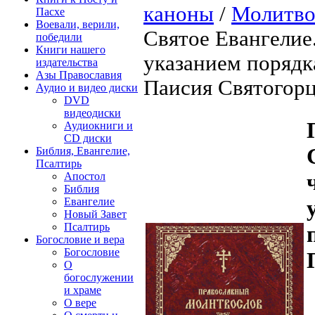
каноны
/
Молитв
Пасхе
Воевали, верили,
Святое Евангелие
победили
Книги нашего
указанием порядк
издательства
Азы Православия
Паисия Святогор
Аудио и видео диски
DVD
видеодиски
Аудиокниги и
CD диски
Библия, Евангелие,
Псалтирь
Апостол
Библия
Евангелие
Новый Завет
Псалтирь
Богословие и вера
Богословие
О
богослужении
и храме
О вере