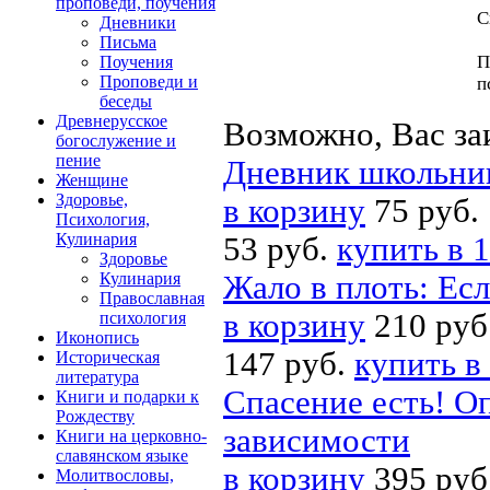
проповеди, поучения
С
Дневники
Письма
П
Поучения
Проповеди и
п
беседы
Древнерусское
Возможно, Вас за
богослужение и
пение
Дневник школьник
Женщине
Здоровье,
в корзину
75 руб.
Психология,
Кулинария
53 руб.
купить в 1
Здоровье
Кулинария
Жало в плоть: Есл
Православная
в корзину
210 руб
психология
Иконопись
147 руб.
купить в
Историческая
литература
Спасение есть! О
Книги и подарки к
Рождеству
зависимости
Книги на церковно-
славянском языке
в корзину
395 руб
Молитвословы,