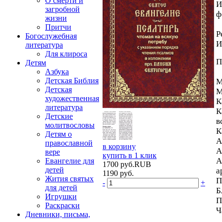
О смерти и
И
загробной
ф
жизни
Притчи
Р
Богослужебная
И
литература
Для клироса
П
Детям
Азбука
Детская Библия
М
Детская
М
художественная
К
литература
К
Детские
в
молитвословы
К
Детям о
А
православной
в корзину
А
вере
купить в 1 клик
А
Евангелие для
1700
руб.
RUB
детей
а
1190
руб.
Жития святых
П
-
+
для детей
Б
Игрушки
П
Раскраски
Ч
Дневники, письма,