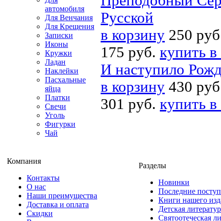
Преподобный Сер
автомобиля
Русской
Для Венчания
Для Крещения
в корзину
250 руб
Записки
Иконы
175 руб.
купить в
Кружки
Ладан
И наступило Рожд
Наклейки
Пасхальные
в корзину
430 руб
яйца
Платки
301 руб.
купить в
Свечи
Уголь
Фигурки
Чай
Компания
Разделы
Контакты
Новинки
О нас
Последние посту
Наши преимущества
Книги нашего изд
Доставка и оплата
Детская литератур
Скидки
Святоотеческая л