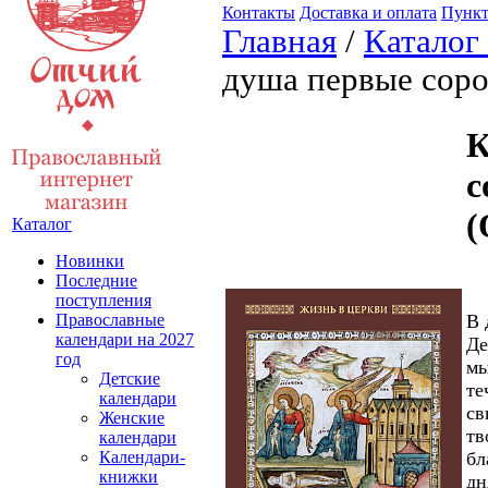
Контакты
Доставка и оплата
Пункт
Главная
/
Каталог
душа первые сорок
К
с
(
Каталог
Новинки
Последние
поступления
В 
Православные
календари на 2027
Де
год
мы
Детские
те
календари
св
Женские
тв
календари
бл
Календари-
книжки
дн