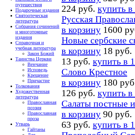
путешествия
224 руб.
купить в
Подарочные издания
Святоотеческая
Русская Правосла
литература
Собрания сочинений
в корзину
1600 ру
и многотомные
издания
Новые сербские с
Справочная и
учебная литература
в корзину
18 руб.
Закон Божий
Таинства Церкви
13 руб.
купить в 1
Венчание
Слово Крестное
Исповедь
Крещение
в корзину
180 руб
Причастие
Толкования
126 руб.
купить в
Художественная
литература
Салаты постные 
Православная
поэзия
в корзину
90 руб.
Православная
проза
63 руб.
купить в 1
Утварь
Гайтаны
Для