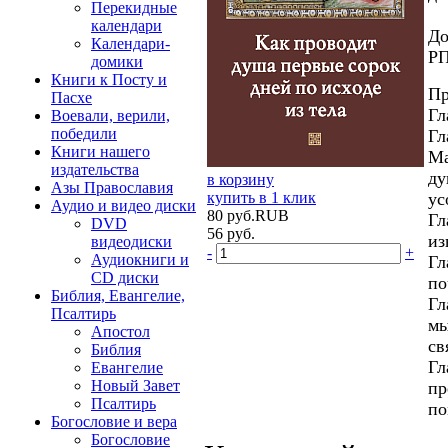
Перекидные
календари
До
Календари-
РП
домики
Книги к Посту и
Пр
Пасхе
Гл
Воевали, верили,
победили
Гл
Книги нашего
Ма
издательства
ду
в корзину
Азы Православия
ус
купить в 1 клик
Аудио и видео диски
80
руб.
RUB
Гл
DVD
56
руб.
из
видеодиски
-
+
Аудиокниги и
Гл
CD диски
по
Библия, Евангелие,
Гл
Псалтирь
мы
Апостол
св
Библия
Гл
Евангелие
Новый Завет
пр
Псалтирь
по
Богословие и вера
Богословие