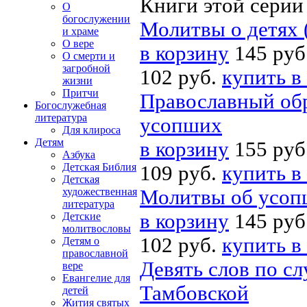
Книги этой серии
О
богослужении
Молитвы о детях 
и храме
О вере
в корзину
145 руб
О смерти и
загробной
102 руб.
купить в
жизни
Притчи
Православный об
Богослужебная
литература
усопших
Для клироса
Детям
в корзину
155 руб
Азбука
Детская Библия
109 руб.
купить в
Детская
художественная
Молитвы об усоп
литература
в корзину
145 руб
Детские
молитвословы
102 руб.
купить в
Детям о
православной
Девять слов по с
вере
Евангелие для
Тамбовской
детей
Жития святых