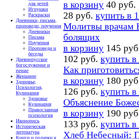
в корзину
40 руб.
для детей
Игрушки
28 руб.
купить в 1
Раскраски
Дневники, письма,
Молитвы врачам 
проповеди, поучения
Дневники
болящих
Письма
Поучения
в корзину
145 руб
Проповеди и
беседы
102 руб.
купить в
Древнерусское
богослужение и
Как приготовитьс
пение
Женщине
в корзину
180 руб
Здоровье,
Психология,
126 руб.
купить в
Кулинария
Здоровье
Объяснение Боже
Кулинария
Православная
в корзину
190 руб
психология
Иконопись
133 руб.
купить в
Историческая
литература
Хлеб Небесный: 
Книги и подарки к