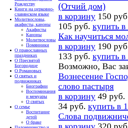
Рождеству
(Отчий дом)
Книги на церковно-
в корзину
150 руб
славянском языке
Молитвословы,
105 руб.
купить в
акафисты, каноны
Акафисты
Как научиться мо
Каноны
Молитвословы
в корзину
190 руб
Помянники
О православных
133 руб.
купить в
праздниках
О Пресвятой
Возможно, Вас за
Богородице
О Романовых
Вознесение Госпо
О святых и
подвижниках
слово пастыря
Биографии
Воспоминания
в корзину
49 руб.
и мемуары
О святых
34 руб.
купить в 1
О семье
Воспитание
Слова подвижниче
детей
О браке
в корзину
320 руб
Паломничество и