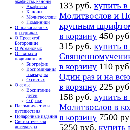
акафисты, каноны
133 руб.
купить в
Акафисты
Каноны
Молитвослов и Пс
Молитвословы
Помянники
крупным шрифтом
О православных
праздниках
в корзину
450 руб
О Пресвятой
Богородице
315 руб.
купить в
О Романовых
О святых и
Священномученик
подвижниках
Биографии
в корзину
110 руб
Воспоминания
Один раз и на всю
и мемуары
О святых
в корзину
225 руб
О семье
Воспитание
158 руб.
купить в
детей
О браке
Молитвослов в ко
Паломничество и
путешествия
в корзину
7500 ру
Подарочные издания
Святоотеческая
5250 руб.
купить 
литература