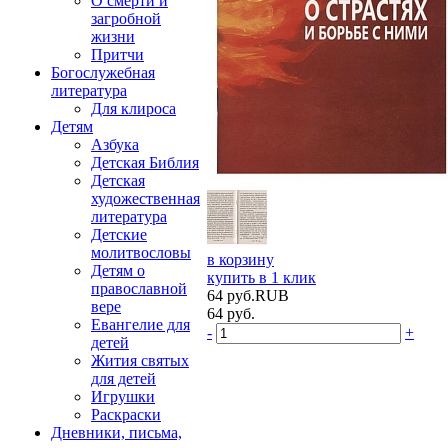
О смерти и
загробной
жизни
Притчи
Богослужебная
литература
Для клироса
Детям
Азбука
Детская Библия
Детская
художественная
литература
Детские
молитвословы
в корзину
Детям о
купить в 1 клик
православной
64
руб.
RUB
вере
64
руб.
Евангелие для
-
+
детей
Жития святых
для детей
Игрушки
Раскраски
Дневники, письма,