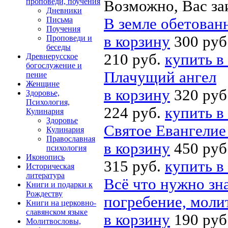
проповеди, поучения
Возможно, Вас за
Дневники
Письма
В земле обетован
Поучения
в корзину
300 руб
Проповеди и
беседы
210 руб.
купить в
Древнерусское
богослужение и
Плачущий ангел
пение
Женщине
в корзину
320 руб
Здоровье,
Психология,
224 руб.
купить в
Кулинария
Здоровье
Святое Евангели
Кулинария
Православная
в корзину
450 руб
психология
Иконопись
315 руб.
купить в
Историческая
литература
Всё что нужно зна
Книги и подарки к
Рождеству
погребение, моли
Книги на церковно-
славянском языке
в корзину
190 руб
Молитвословы,