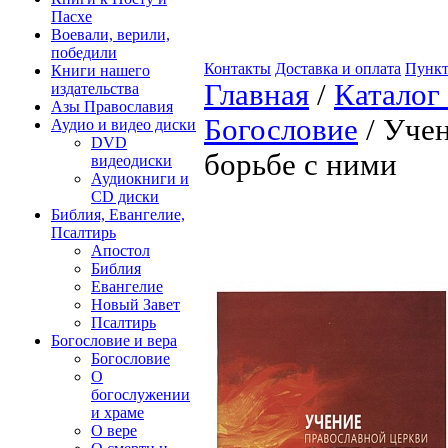
Пасхе
Воевали, верили,
победили
Контакты
Доставка и оплата
Пункт
Книги нашего
Главная
/
Каталог
издательства
Азы Православия
Богословие
/ Учен
Аудио и видео диски
DVD
борьбе с ними
видеодиски
Аудиокниги и
CD диски
Библия, Евангелие,
Псалтирь
Апостол
Библия
Евангелие
Новый Завет
Псалтирь
Богословие и вера
Богословие
О
богослужении
и храме
О вере