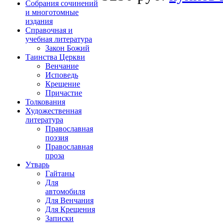
Собрания сочинений
и многотомные
издания
Справочная и
учебная литература
Закон Божий
Таинства Церкви
Венчание
Исповедь
Крещение
Причастие
Толкования
Художественная
литература
Православная
поэзия
Православная
проза
Утварь
Гайтаны
Для
автомобиля
Для Венчания
Для Крещения
Записки