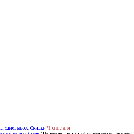
ы самовывоза
Скидки
Чтение дня
вие и вера
/
О вере
/ Перечень грехов с объяснением их духовно