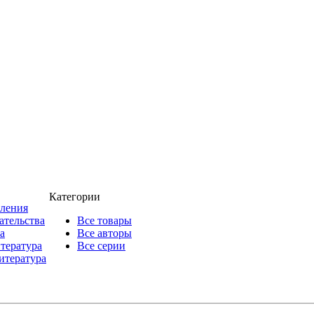
Категории
пления
ательства
Все товары
а
Все авторы
итература
Все серии
итература