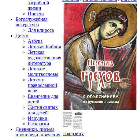
загробной
жизни
Притчи
Богослужебная
литература
Для клироса
Детям
Азбука
Детская Библия
Детская
художественная
литература
Детские
молитвословы
Детям о
православной
вере
Евангелие для
детей
Жития святых
для детей
Игрушки
Раскраски
Дневники, письма,
в корзину
проповеди, поучения