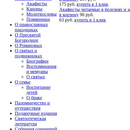
Акафисты
175 руб.
купить в 1 клик
Каноны
Акафисты читаемые в болезнях и з
Молитвословы
в корзину
90 руб.
Помянники
63 руб.
купить в 1 клик
О православных
праздниках
О Пресвятой
Богородице
О Романовых
О святых и
подвижниках
Биографии
Воспоминания
и мемуары
О святых
О семье
Воспитание
детей
О браке
Паломничество и
путешествия
Подарочные издания
Святоотеческая
литература
Собрания сочинений