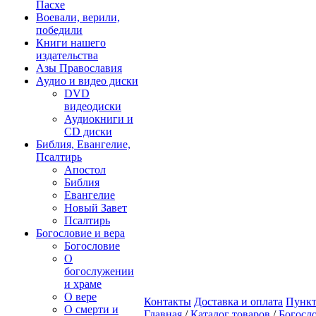
Пасхе
Воевали, верили,
победили
Книги нашего
издательства
Азы Православия
Аудио и видео диски
DVD
видеодиски
Аудиокниги и
CD диски
Библия, Евангелие,
Псалтирь
Апостол
Библия
Евангелие
Новый Завет
Псалтирь
Богословие и вера
Богословие
О
богослужении
и храме
О вере
Контакты
Доставка и оплата
Пункт
О смерти и
Главная
/
Каталог товаров
/
Богосло