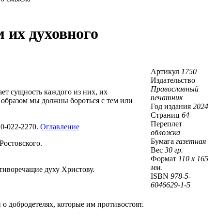
м их духовного
Артикул
1750
Издательство
Православный
ает сущность каждого из них, их
печатник
 образом мы должны бороться с тем или
Год издания
2024
Страниц
64
Переплет
0-022-2270.
Оглавление
обложка
Бумага
газетная
Ростовского.
Вес
30 гр.
Формат
110 х 165
мм.
тиворечащие духу Христову.
ISBN
978-5-
6046629-1-5
 о добродетелях, которые им противостоят.