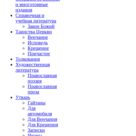
и многотомные
издания
Справочная и
учебная литература
Закон Божий
Таинства Церкви
Венчание
Исповедь
Крещение
Причастие
Толкования
Художественная
литература
Православная
поэзия
Православная
проза
Утварь
Гайтаны
Для
автомобиля
Для Венчания
Для Крещения
Записки
Иконы