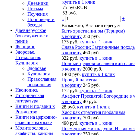
купить в 1 клик
Дневники
75
руб.
RUB
Письма
53
руб.
Поучения
-
+
Проповеди и
беседы
Возможно, Вас заинтересует
Древнерусское
Быть христианином (Терирем)
богослужение и
в корзину
250 руб.
пение
175 руб.
купить в 1 клик
Женщине
Слава России: Заграничные походы
Здоровье,
в корзину
460 руб.
Психология,
322 руб.
купить в 1 клик
Кулинария
Полный церковнославянский слов
Здоровье
в корзину
2000 руб.
Кулинария
1400 руб.
купить в 1 клик
Православная
Прощай навсегда
психология
в корзину
245 руб.
Иконопись
172 руб.
купить в 1 клик
Историческая
Акафист Пресвятой Богородице в ч
литература
в корзину
40 руб.
Книги и подарки к
28 руб.
купить в 1 клик
Рождеству
Хаос как стратегия глобализма
Книги на церковно-
в корзину
700 руб.
славянском языке
490 руб.
купить в 1 клик
Молитвословы,
Посмертная жизнь души: Из времен
акафисты, каноны
в корзину
250 руб.