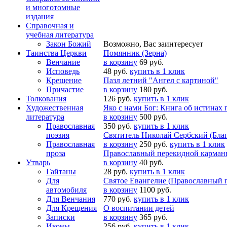
и многотомные
издания
Справочная и
учебная литература
Закон Божий
Возможно, Вас заинтересует
Таинства Церкви
Помянник (Зерна)
Венчание
в корзину
69 руб.
Исповедь
48 руб.
купить в 1 клик
Крещение
Пазл летний "Ангел с картиной"
Причастие
в корзину
180 руб.
Толкования
126 руб.
купить в 1 клик
Художественная
Яко с нами Бог: Книга об истинах
литература
в корзину
500 руб.
Православная
350 руб.
купить в 1 клик
поэзия
Святитель Николай Сербский (Благ
Православная
в корзину
250 руб.
купить в 1 клик
проза
Православный перекидной карманны
Утварь
в корзину
40 руб.
Гайтаны
28 руб.
купить в 1 клик
Для
Святое Евангелие (Православный 
автомобиля
в корзину
1100 руб.
Для Венчания
770 руб.
купить в 1 клик
Для Крещения
О воспитании детей
Записки
в корзину
365 руб.
Иконы
256 руб.
купить в 1 клик