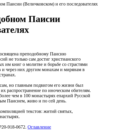
ом Паисии (Величковском) и его последователях
добном Паисии
вателях
 посвящена преподобному Паисию
ий не только сам достиг христианского
 им книг о молитве и борьбе со страстями
в и через них другим монахам и мирянам в
странах.
сам, но главным подвигом его жизни был
 их распространение по иноческим обителям.
более чем в 100 монастырях епархий Русской
ым Паисием, живо и по сей день.
омпиляцией текстов: житий святых,
настырях.
Р20-918-0672.
Оглавление