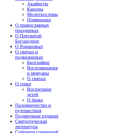
Акафисты
Каноны
Молитвословы
Помянники
О православных
праздниках
О Пресвятой
Богородице
О Романовых
О святых и
подвижниках
Биографии
Воспоминания
и мемуары
О святых
О семье
Воспитание
детей
О браке
Паломничество и
путешествия
Подарочные издания
Святоотеческая
литература
Собрания сочинений