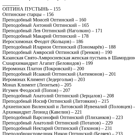
_______
ОПТИНА ПУСТЫНЬ – 155
Оптинские старцы – 156
Преподобный Моисей Оптинский – 160
Преподобный Антоний Оптинский – 165
Преподобный Лев Оптинский (Наголкин) – 171
Преподобный Макарий Оптинский – 178
Иеросхимонах Феодот (Кольцов) – 186
Преподобный Иларион Оптинский (Пономарёв) – 188
Преподобный Амвросий Оптинский (Гренков) – 190
Казанская Свято-Амвросиевская женская пустынь в Шамордине
Схиархимандрит Агапит (Беловидов) – 199
Иеромонах Платон (Покровский) – 200
Преподобный Исаакий Оптинский (Антимонов) – 201
Иеромонах Климент (Зедергольм) – 203
Монах Климент (Леонтьев) – 205
Игумен Феодосий (Попов) – 207
Преподобный Анатолий Оптинский (Зерцалов) – 208
Преподобный Иосиф Оптинский (Литовкин) – 215
Архиепископ Виленский и Литовский Иувеналий (Половцев) –
Архимандрит Леонид (Кавелин) – 221
Преподобный Варсонофий Оптинский (Плиханков) – 223
Преподобный Анатолий Оптинский (Потапов) – 229
Преподобный Нектарий Оптинский (Тихонов) – 231
Преподобноисповедник Никон Оптинский (Беляев) – 233