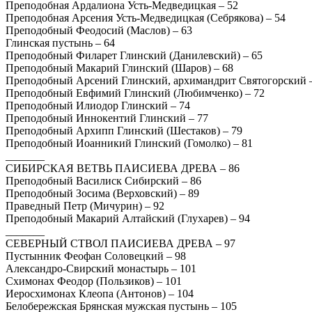
Преподобная Ардалиона Усть-Медведицкая – 52
Преподобная Арсения Усть-Медведицкая (Себрякова) – 54
Преподобный Феодосий (Маслов) – 63
Глинская пустынь – 64
Преподобный Филарет Глинский (Данилевский) – 65
Преподобный Макарий Глинский (Шаров) – 68
Преподобный Арсений Глинский, архимандрит Святогорский 
Преподобный Евфимий Глинский (Любимченко) – 72
Преподобный Илиодор Глинский – 74
Преподобный Иннокентий Глинский – 77
Преподобный Архипп Глинский (Шестаков) – 79
Преподобный Иоанникий Глинский (Гомолко) – 81
_______
СИБИРСКАЯ ВЕТВЬ ПАИСИЕВА ДРЕВА – 86
Преподобный Василиск Сибирский – 86
Преподобный Зосима (Верховский) – 89
Праведный Петр (Мичурин) – 92
Преподобный Макарий Алтайский (Глухарев) – 94
_______
СЕВЕРНЫЙ СТВОЛ ПАИСИЕВА ДРЕВА – 97
Пустынник Феофан Соловецкий – 98
Александро-Свирский монастырь – 101
Схимонах Феодор (Пользиков) – 101
Иеросхимонах Клеопа (Антонов) – 104
Белобережская Брянская мужская пустынь – 105