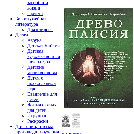
загробной
жизни
Притчи
Богослужебная
литература
Для клироса
Детям
Азбука
Детская Библия
Детская
художественная
литература
Детские
молитвословы
Детям о
православной
вере
Евангелие для
детей
Жития святых
для детей
Игрушки
Раскраски
Дневники, письма,
проповеди, поучения
в корзину