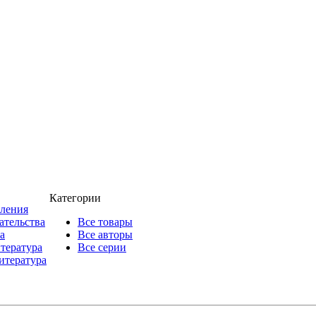
Категории
пления
ательства
Все товары
а
Все авторы
итература
Все серии
итература