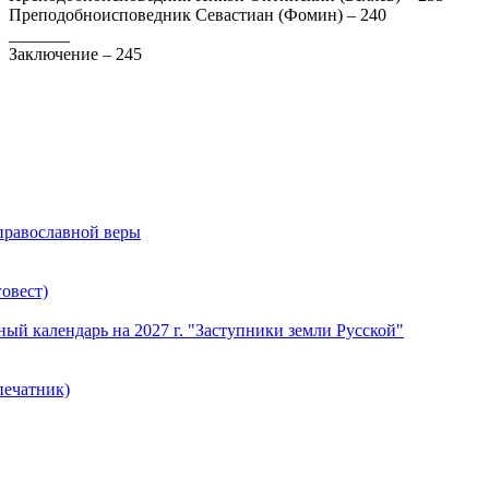
Преподобноисповедник Севастиан (Фомин) – 240
_______
Заключение – 245
 православной веры
овест)
й календарь на 2027 г. "Заступники земли Русской"
печатник)