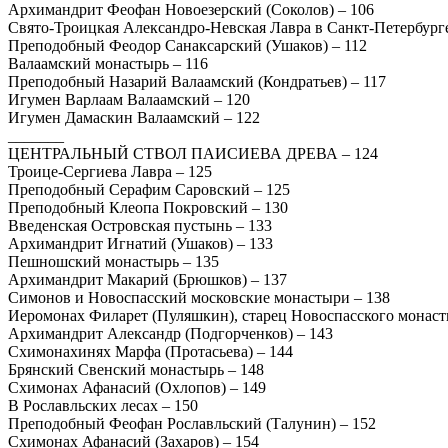
Архимандрит Феофан Новоезерский (Соколов) – 106
Свято-Троицкая Александро-Невская Лавра в Санкт-Петербурге
Преподобный Феодор Санаксарский (Ушаков) – 112
Валаамский монастырь – 116
Преподобный Назарий Валаамский (Кондратьев) – 117
Игумен Варлаам Валаамский – 120
Игумен Дамаскин Валаамский – 122
_______
ЦЕНТРАЛЬНЫЙ СТВОЛ ПАИСИЕВА ДРЕВА – 124
Троице-Сергиева Лавра – 125
Преподобный Серафим Саровский – 125
Преподобный Клеопа Покровский – 130
Введенская Островская пустынь – 133
Архимандрит Игнатий (Ушаков) – 133
Пешношский монастырь – 135
Архимандрит Макарий (Брюшков) – 137
Симонов и Новоспасский московские монастыри – 138
Иеромонах Филарет (Пуляшкин), старец Новоспасского монаст
Архимандрит Александр (Подгорченков) – 143
Схимонахинях Марфа (Протасьева) – 144
Брянский Свенский монастырь – 148
Схимонах Афанасий (Охлопов) – 149
В Рославльских лесах – 150
Преподобный Феофан Рославльский (Талунин) – 152
Схимонах Афанасий (Захаров) – 154