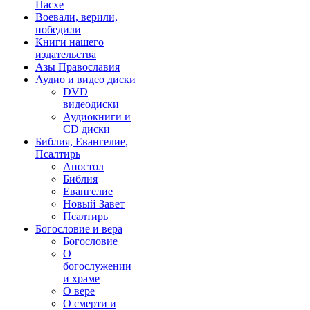
Пасхе
Воевали, верили,
победили
Книги нашего
издательства
Азы Православия
Аудио и видео диски
DVD
видеодиски
Аудиокниги и
CD диски
Библия, Евангелие,
Псалтирь
Апостол
Библия
Евангелие
Новый Завет
Псалтирь
Богословие и вера
Богословие
О
богослужении
и храме
О вере
О смерти и