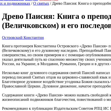
ых и подвижниках
/
О святых
/ Древо Паисия: Книга о преподобн
Древо Паисия: Книга о препо
(Величковском) и его последо
Островский Константин
Книга протоиерея Константина Островского «Древо Паисия»
(Величковскому) и его духовному наследию. Преподобный Паис
совершенства, но своим примером и с помощью опубликованных
указал деятельный путь ко спасению множеству своих ученико
России, на Украине, в Молдавии, Румынии, Греции и в других 
Несколько книг духовного содержания святой Паисий написал 
перевод писаний Святых отцов на церковно-славянский язык и
Благотворное духовное воздействие угодника Божия сказалось 
Православной Церкви. Духовное движение, начатое преподобн
Содержание книги «Древо Паисия» можно назвать свободной к
жизнеописаний подвижников благочестия, повествований о мо
Рекомендовано к публикации Издательским Советом РПЦ ИС 