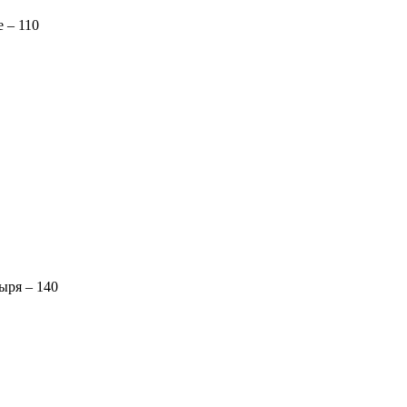
 – 110
ыря – 140