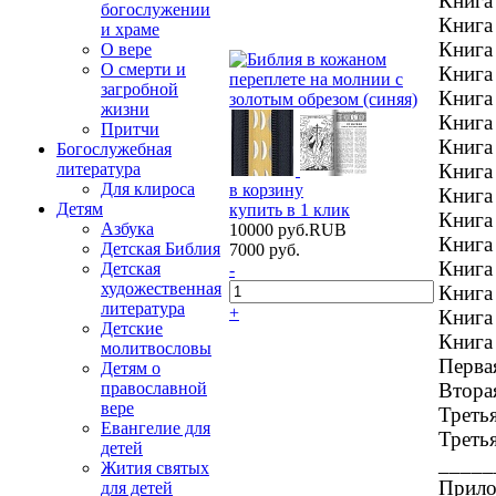
Книга 
богослужении
Книга 
и храме
Книга
О вере
О смерти и
Книга 
загробной
Книга
жизни
Книга
Притчи
Книга
Богослужебная
Книга
литература
Для клироса
в корзину
Книга
Детям
купить в 1 клик
Книга
Азбука
10000
руб.
RUB
Книга
Детская Библия
7000
руб.
Книга
Детская
-
художественная
Книга 
литература
+
Книга 
Детские
Книга
молитвословы
Первая
Детям о
Вторая
православной
вере
Третья
Евангелие для
Третья
детей
_____
Жития святых
Прило
для детей