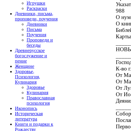
Игрушки
Указа
Раскраски
988
Дневники, письма,
О нум
проповеди, поучения
О кни
Дневники
Библе
Письма
Поучения
Карты
Проповеди и
_____
беседы
НОВЫ
Древнерусское
_____
богослужение и
пение
Госпо
Женщине
К-во г
Здоровье,
От Ма
Психология,
От Мар
Кулинария
От Лук
Здоровье
Кулинария
От Иоа
Православная
Деяния
психология
_____
Иконопись
Собор
Историческая
литература
Послан
Книги и подарки к
Первое
Рождеству