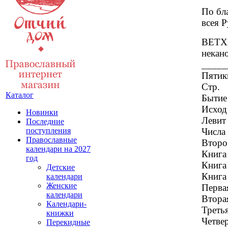
По бл
всея 
ВЕТХИ
некан
_____
Пятик
Стр.
Каталог
Бытие 
Исход 
Новинки
Левит 
Последние
Числа 
поступления
Православные
Второз
календари на 2027
Книга 
год
Книга
Детские
Книга 
календари
Женские
Первая
календари
Вторая
Календари-
Третья
книжки
Четвер
Перекидные