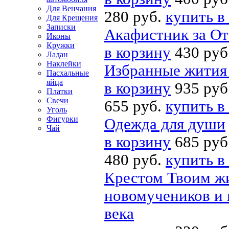
Для Венчания
280 руб.
купить в
Для Крещения
Записки
Акафистник за От
Иконы
Кружки
в корзину
430 руб
Ладан
Наклейки
Избранные жития
Пасхальные
яйца
в корзину
935 руб
Платки
Свечи
655 руб.
купить в
Уголь
Фигурки
Одежда для души
Чай
в корзину
685 руб
480 руб.
купить в
Крестом Твоим жи
новомучеников и 
века