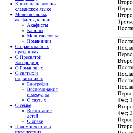
Второе
Книги на церковно-
Первое
славянском языке
Второе
Молитвословы,
акафисты, каноны
Третье
Акафисты
Посла
Каноны
_____
Молитвословы
Посла
Помянники
О православных
Посла
праздниках
Перво
О Пресвятой
Второ
Богородице
Послан
О Романовых
Посла
О святых и
подвижниках
Посла
Биографии
Послан
Воспоминания
Перво
и мемуары
Фес; 1
О святых
О семье
Второ
Воспитание
Фес; 2
детей
Перво
О браке
Второ
Паломничество и
Послан
путешествия