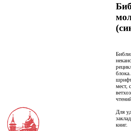
Биб
мол
(си
Библи
некан
рецик
блока
шрифт
мест, 
ветхо
чтений
Для у
заклад
книг.