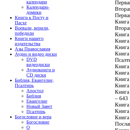
Перва
календари
Календари-
Втора
домики
Первая
Книги к Посту и
Книга
Пасхе
Вторая
Воевали, верили,
победили
Книга 
Книги нашего
Книга
издательства
Книга
Азы Православия
Книга 
Аудио и видео диски
Псалти
DVD
видеодиски
Книга
Аудиокниги и
Книга 
CD диски
Книга
Библия, Евангелие,
Книга
Псалтирь
Апостол
Книга
Библия
– 643
Евангелие
Книга 
Новый Завет
Книга
Псалтирь
Книга
Богословие и вера
Богословие
Посла
О