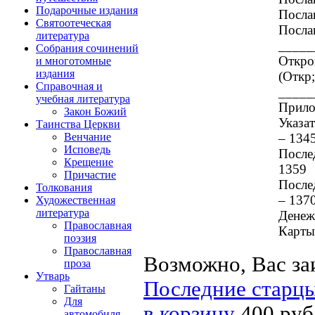
Подарочные издания
Посла
Святоотеческая
Послан
литература
_____
Собрания сочинений
Откро
и многотомные
издания
(Откр;
Справочная и
_____
учебная литература
Прило
Закон Божий
Указа
Таинства Церкви
– 134
Венчание
Исповедь
После
Крещение
1359
Причастие
После
Толкования
– 137
Художественная
литература
Денеж
Православная
Карты
поэзия
Православная
Возможно, Вас за
проза
Утварь
Последние старцы
Гайтаны
Для
в корзину
400 руб
автомобиля