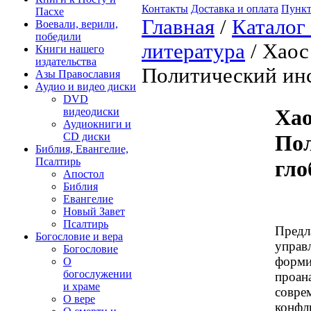
Контакты
Доставка и оплата
Пункт
Пасхе
Главная
/
Каталог
Воевали, верили,
победили
литература
/ Хаос
Книги нашего
издательства
Политический инс
Азы Православия
Аудио и видео диски
DVD
Хао
видеодиски
Аудиокниги и
CD диски
Пол
Библия, Евангелие,
Псалтирь
гло
Апостол
Библия
Евангелие
Новый Завет
Псалтирь
Предл
Богословие и вера
управ
Богословие
форми
О
богослужении
проан
и храме
соврем
О вере
конфл