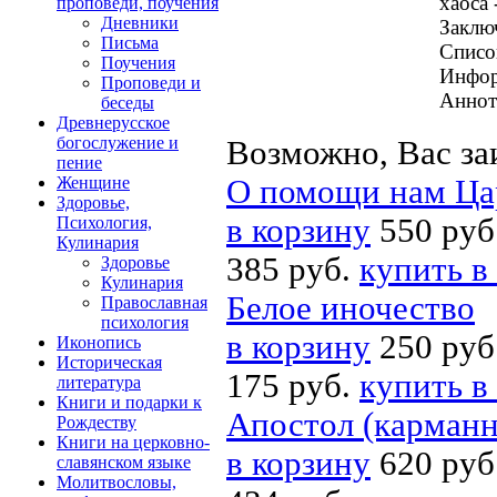
хаоса 
проповеди, поучения
Дневники
Заклю
Письма
Списо
Поучения
Инфор
Проповеди и
Аннот
беседы
Древнерусское
богослужение и
Возможно, Вас за
пение
Женщине
О помощи нам Ца
Здоровье,
в корзину
550 руб
Психология,
Кулинария
385 руб.
купить в
Здоровье
Кулинария
Белое иночество
Православная
психология
в корзину
250 руб
Иконопись
Историческая
175 руб.
купить в
литература
Книги и подарки к
Апостол (карманн
Рождеству
Книги на церковно-
в корзину
620 руб
славянском языке
Молитвословы,