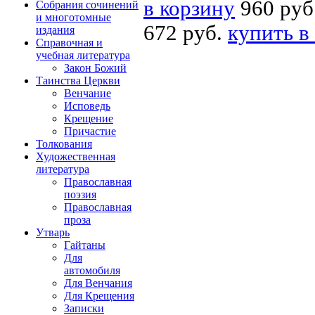
в корзину
960 руб
Собрания сочинений
и многотомные
672 руб.
купить в
издания
Справочная и
учебная литература
Закон Божий
Таинства Церкви
Венчание
Исповедь
Крещение
Причастие
Толкования
Художественная
литература
Православная
поэзия
Православная
проза
Утварь
Гайтаны
Для
автомобиля
Для Венчания
Для Крещения
Записки