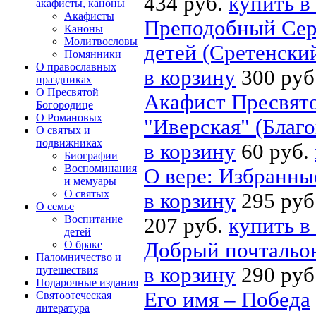
434 руб.
купить в
акафисты, каноны
Акафисты
Преподобный Сер
Каноны
Молитвословы
детей (Сретенски
Помянники
О православных
в корзину
300 руб
праздниках
О Пресвятой
Акафист Пресвято
Богородице
О Романовых
"Иверская" (Благо
О святых и
подвижниках
в корзину
60 руб.
Биографии
Воспоминания
О вере: Избранны
и мемуары
О святых
в корзину
295 руб
О семье
Воспитание
207 руб.
купить в
детей
О браке
Добрый почтальо
Паломничество и
в корзину
290 руб
путешествия
Подарочные издания
Его имя – Победа
Святоотеческая
литература