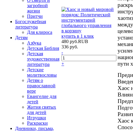
О смерти и
раскр
загробной
инстр
жизни
Притчи
хаоти
Богослужебная
между
литература
целев
в корзину
Для клироса
купить в 1 клик
устан
Детям
480
руб.
RUB
Азбука
механ
336
руб.
Детская Библия
усиле
-
Детская
нацио
художественная
пути 
+
литература
Детские
Преди
молитвословы
Детям о
Введен
православной
Хаос и
вере
Влиян
Евангелие для
Предп
детей
Подгот
Жития святых
для детей
Разви
Игрушки
Хаос 
Раскраски
Спосо
Дневники, письма,