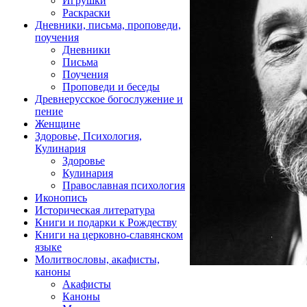
Игрушки
Раскраски
Дневники, письма, проповеди,
поучения
Дневники
Письма
Поучения
Проповеди и беседы
Древнерусское богослужение и
пение
Женщине
Здоровье, Психология,
Кулинария
Здоровье
Кулинария
Православная психология
Иконопись
Историческая литература
Книги и подарки к Рождеству
Книги на церковно-славянском
языке
Молитвословы, акафисты,
каноны
Акафисты
Каноны