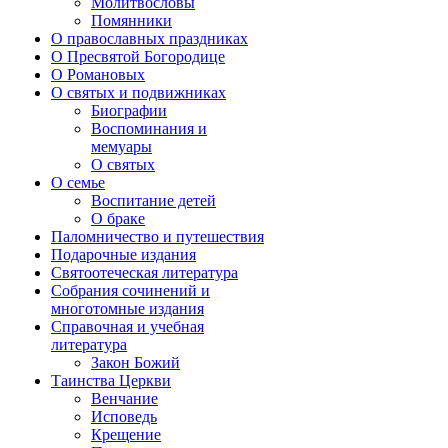
Молитвословы
Помянники
О православных праздниках
О Пресвятой Богородице
О Романовых
О святых и подвижниках
Биографии
Воспоминания и
мемуары
О святых
О семье
Воспитание детей
О браке
Паломничество и путешествия
Подарочные издания
Святоотеческая литература
Собрания сочинений и
многотомные издания
Справочная и учебная
литература
Закон Божий
Таинства Церкви
Венчание
Исповедь
Крещение