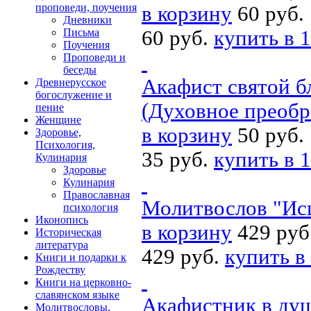
проповеди, поучения
в корзину
60 руб.
Дневники
60 руб.
купить в 1
Письма
Поучения
Проповеди и
беседы
Акафист святой 
Древнерусское
богослужение и
(Духовное преобр
пение
Женщине
в корзину
50 руб.
Здоровье,
Психология,
35 руб.
купить в 1
Кулинария
Здоровье
Кулинария
Православная
Молитвослов "Исц
психология
Иконопись
в корзину
429 руб
Историческая
литература
429 руб.
купить в
Книги и подарки к
Рождеству
Книги на церковно-
славянском языке
Акафистник в ду
Молитвословы,