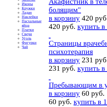
Акафистник в тел
Иконы
болящим"
Кружки
Ладан
в корзину
420 руб
Наклейки
Пасхальные
420 руб.
купить в
яйца
Платки
Свечи
Уголь
Страницы врачебн
Фигурки
Чай
психотерапия
в корзину
231 руб
231 руб.
купить в
Пребывающим в 
в корзину
60 руб.
60 руб.
купить в 1