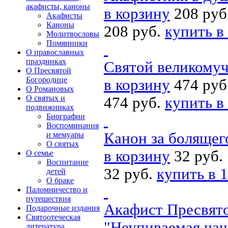
акафисты, каноны
в корзину
208 руб
Акафисты
Каноны
208 руб.
купить в
Молитвословы
Помянники
О православных
праздниках
Святой великомуч
О Пресвятой
Богородице
в корзину
474 руб
О Романовых
О святых и
474 руб.
купить в
подвижниках
Биографии
Воспоминания
Канон за болящего
и мемуары
О святых
в корзину
32 руб.
О семье
Воспитание
32 руб.
купить в 1
детей
О браке
Паломничество и
путешествия
Акафист Пресвято
Подарочные издания
Святоотеческая
"Неупиваемая чаш
литература