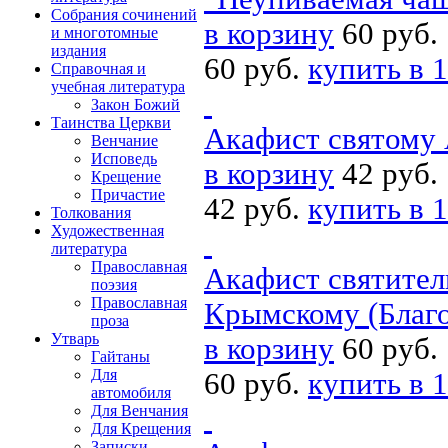
Собрания сочинений
в корзину
60 руб.
и многотомные
издания
60 руб.
купить в 1
Справочная и
учебная литература
Закон Божий
Таинства Церкви
Акафист святому 
Венчание
Исповедь
в корзину
42 руб.
Крещение
Причастие
42 руб.
купить в 1
Толкования
Художественная
литература
Православная
Акафист святител
поэзия
Православная
Крымскому (Благо
проза
Утварь
в корзину
60 руб.
Гайтаны
Для
60 руб.
купить в 1
автомобиля
Для Венчания
Для Крещения
Записки