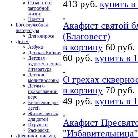
413 руб.
купить в
О смерти и
загробной
жизни
Притчи
Акафист святой 
Богослужебная
литература
(Благовест)
Для клироса
Детям
в корзину
60 руб.
Азбука
Детская Библия
60 руб.
купить в 1
Детская
художественная
литература
Детские
О грехах скверно
молитвословы
Детям о
в корзину
70 руб.
православной
вере
49 руб.
купить в 1
Евангелие для
детей
Жития святых
для детей
Акафист Пресвято
Игрушки
Раскраски
"Избавительница"
Дневники, письма,