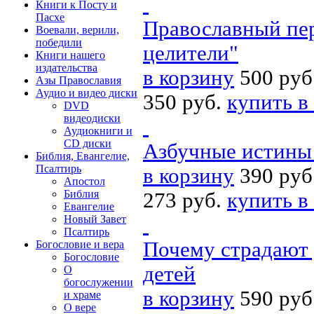
Книги к Посту и
Пасхе
Православный пер
Воевали, верили,
победили
целители"
Книги нашего
издательства
в корзину
500 руб
Азы Православия
Аудио и видео диски
350 руб.
купить в
DVD
видеодиски
Аудиокниги и
CD диски
Азбучные истины 
Библия, Евангелие,
Псалтирь
в корзину
390 руб
Апостол
Библия
273 руб.
купить в
Евангелие
Новый Завет
Псалтирь
Почему страдают 
Богословие и вера
Богословие
детей
О
богослужении
в корзину
590 руб
и храме
О вере