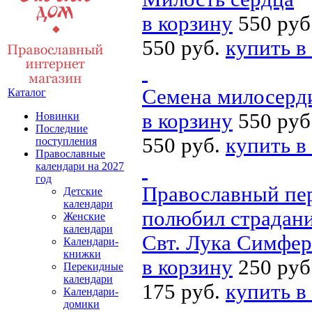
в корзину
550 руб
550 руб.
купить в
Семена милосерд
Каталог
в корзину
550 руб
Новинки
Последние
550 руб.
купить в
поступления
Православные
календари на 2027
год
Православный пер
Детские
календари
полюбил страдани
Женские
календари
Свт. Лука Симфер
Календари-
книжки
в корзину
250 руб
Перекидные
календари
175 руб.
купить в
Календари-
домики