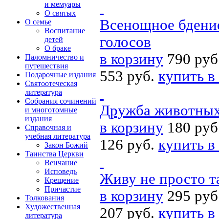
и мемуары
О святых
Всенощное бдение
О семье
Воспитание
голосов
детей
О браке
в корзину
790 руб
Паломничество и
путешествия
553 руб.
купить в
Подарочные издания
Святоотеческая
литература
Собрания сочинений
Дружба животных
и многотомные
издания
в корзину
180 руб
Справочная и
учебная литература
126 руб.
купить в
Закон Божий
Таинства Церкви
Венчание
Исповедь
Живу не просто та
Крещение
Причастие
в корзину
295 руб
Толкования
Художественная
207 руб.
купить в
литература