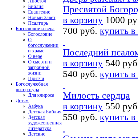
Апостол
Библия
Пресвятой Богор
Евангелие
в корзину
1000 ру
Новый Завет
Псалтирь
700 руб.
купить в
Богословие и вера
Богословие
О
богослужении
Последний псалом
и храме
О вере
в корзину
540 руб
О смерти и
загробной
540 руб.
купить в
жизни
Притчи
Богослужебная
литература
Милость сердца
Для клироса
Детям
в корзину
550 руб
Азбука
Детская Библия
550 руб.
купить в
Детская
художественная
литература
Детские