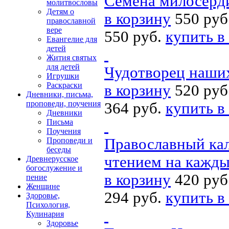
Семена милосерд
молитвословы
Детям о
в корзину
550 руб
православной
вере
550 руб.
купить в
Евангелие для
детей
Жития святых
для детей
Чудотворец наши
Игрушки
Раскраски
в корзину
520 руб
Дневники, письма,
проповеди, поучения
364 руб.
купить в
Дневники
Письма
Поучения
Православный кале
Проповеди и
беседы
чтением на кажды
Древнерусское
богослужение и
в корзину
420 руб
пение
Женщине
294 руб.
купить в
Здоровье,
Психология,
Кулинария
Здоровье