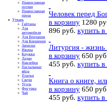
Православная
поэзия
Православная
Человек перед Бо
проза
Утварь
в корзину
1280 ру
Гайтаны
Для
896 руб.
купить в
автомобиля
Для Венчания
Для Крещения
Литургия - жизнь
Записки
Иконы
в корзину
650 руб
Кружки
Ладан
455 руб.
купить в
Наклейки
Пасхальные
яйца
Платки
Книга о книге, и
Свечи
Уголь
в корзину
650 руб
Фигурки
Чай
455 руб.
купить в