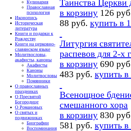
Таинства Церкви 
Кулинария
Православная
в корзину
126 руб
психология
Иконопись
88 руб.
купить в 1
Историческая
литература
Книги и подарки к
Рождеству
Литургия святите
Книги на церковно-
славянском языке
распевов для 2-х 
Молитвословы,
акафисты, каноны
в корзину
690 руб
Акафисты
Каноны
483 руб.
купить в
Молитвословы
Помянники
О православных
праздниках
Всенощное бдение
О Пресвятой
Богородице
смешанного хора
О Романовых
О святых и
в корзину
830 руб
подвижниках
581 руб.
купить в
Биографии
Воспоминания