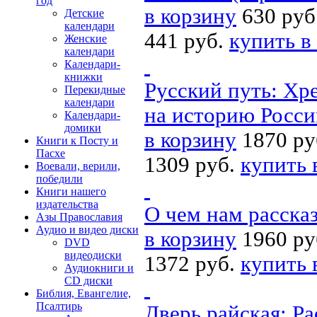
год
в корзину
630 руб
Детские
календари
441 руб.
купить в
Женские
календари
Календари-
книжки
Русский путь: Хре
Перекидные
календари
на историю Росси
Календари-
домики
в корзину
1870 ру
Книги к Посту и
Пасхе
1309 руб.
купить 
Воевали, верили,
победили
Книги нашего
издательства
О чем нам расска
Азы Православия
Аудио и видео диски
в корзину
1960 ру
DVD
видеодиски
1372 руб.
купить 
Аудиокниги и
CD диски
Библия, Евангелие,
Псалтирь
Дверь райская: Р