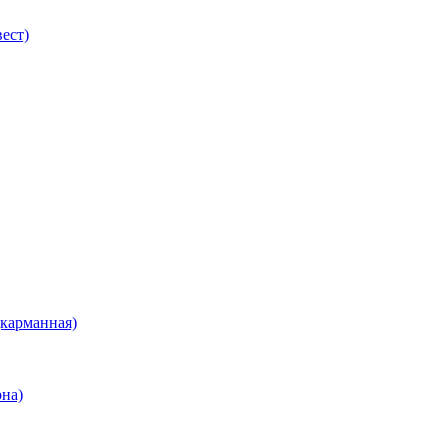
ест)
(карманная)
рна)