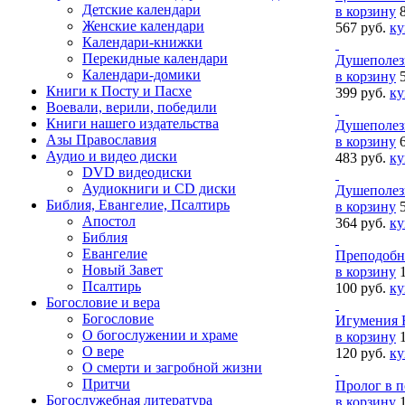
Детские календари
в корзину
Женские календари
567 руб.
ку
Календари-книжки
Перекидные календари
Душеполез
Календари-домики
в корзину
Книги к Посту и Пасхе
399 руб.
ку
Воевали, верили, победили
Книги нашего издательства
Душеполез
Азы Православия
в корзину
Аудио и видео диски
483 руб.
ку
DVD видеодиски
Аудиокниги и CD диски
Душеполез
Библия, Евангелие, Псалтирь
в корзину
Апостол
364 руб.
ку
Библия
Евангелие
Преподобн
Новый Завет
в корзину
Псалтирь
100 руб.
ку
Богословие и вера
Богословие
Игумения 
О богослужении и храме
в корзину
О вере
120 руб.
ку
О смерти и загробной жизни
Притчи
Пролог в 
Богослужебная литература
в корзину