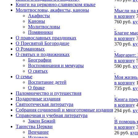
Книги на церковно-славянском языке
Молитвословы, акафисты, каноны
Мысли на к
Акафисты
в корзину
Каноны
760 руб.
ку
Молитвословы
Помянники
Благие мы
О православных праздниках
в корзину
О Пресвятой Богородице
370 руб.
ку
О Романовых
О святых и подвижниках
Маргарит: 
Биографии
в корзину
Воспоминания и мемуары
590 руб.
ку
О святых
О семье
Моя жизнь 
Воспитание детей
в корзину
О браке
735 руб.
ку
Паломничество и путешествия
Подарочные издания
Книга прем
Святоотеческая литература
в корзину
Собрания сочинений и многотомные издания
294 руб.
ку
Справочная и учебная литература
Закон Божий
В помощь к
Таинства Церкви
в корзину
Венчание
26 руб.
куп
Исповедь