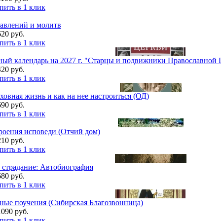
пить в 1 клик
тавлений и молитв
620 руб.
пить в 1 клик
ый календарь на 2027 г. "Старцы и подвижники Православной 
420 руб.
пить в 1 клик
уховная жизнь и как на нее настроиться (ОД)
690 руб.
пить в 1 клик
роения исповеди (Отчий дом)
210 руб.
пить в 1 клик
 страдание: Автобиография
680 руб.
пить в 1 клик
ные поучения (Сибирская Благозвонница)
1090 руб.
пить в 1 клик