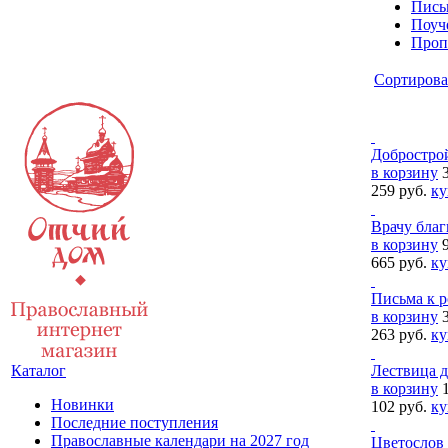
Пись
Поуч
Проп
Cортирова
Добростро
в корзину
259 руб.
ку
Врачу бла
в корзину
665 руб.
ку
Письма к 
в корзину
263 руб.
ку
Лествица 
Каталог
в корзину
Новинки
102 руб.
ку
Последние поступления
Православные календари на 2027 год
Цветослов 