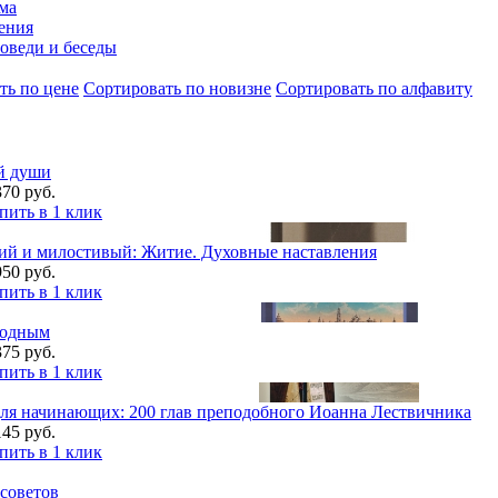
ма
ения
оведи и беседы
ть по цене
Cортировать по новизне
Cортировать по алфавиту
й души
370 руб.
пить в 1 клик
гий и милостивый: Житие. Духовные наставления
950 руб.
пить в 1 клик
родным
375 руб.
пить в 1 клик
для начинающих: 200 глав преподобного Иоанна Лествичника
145 руб.
пить в 1 клик
советов