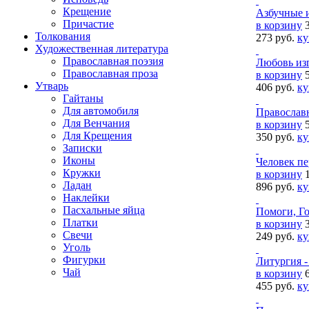
Крещение
Азбучные 
Причастие
в корзину
Толкования
273 руб.
ку
Художественная литература
Православная поэзия
Любовь изг
Православная проза
в корзину
Утварь
406 руб.
ку
Гайтаны
Для автомобиля
Православн
Для Венчания
в корзину
Для Крещения
350 руб.
ку
Записки
Иконы
Человек пе
Кружки
в корзину
Ладан
896 руб.
ку
Наклейки
Пасхальные яйца
Помоги, Го
Платки
в корзину
Свечи
249 руб.
ку
Уголь
Фигурки
Литургия -
Чай
в корзину
455 руб.
ку