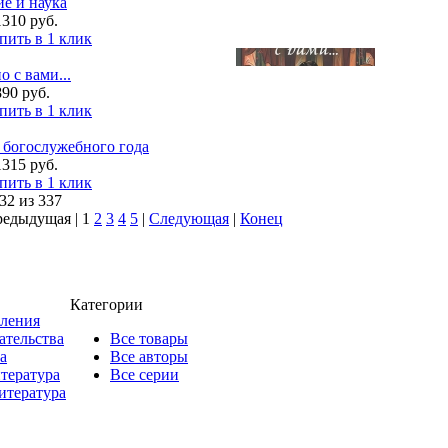
е и наука
1310 руб.
пить в 1 клик
 с вами...
890 руб.
пить в 1 клик
 богослужебного года
1315 руб.
пить в 1 клик
32 из 337
редыдущая |
1
2
3
4
5
|
Следующая
|
Конец
Категории
пления
ательства
Все товары
а
Все авторы
итература
Все серии
итература