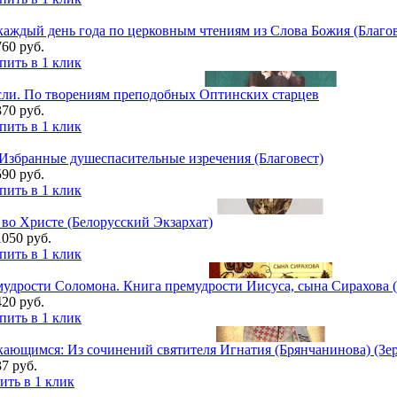
аждый день года по церковным чтениям из Слова Божия (Благов
760 руб.
пить в 1 клик
сли. По творениям преподобных Оптинских старцев
370 руб.
пить в 1 клик
Избранные душеспасительные изречения (Благовест)
590 руб.
пить в 1 клик
во Христе (Белорусский Экзархат)
1050 руб.
пить в 1 клик
удрости Соломона. Книга премудрости Иисуса, сына Сирахова 
420 руб.
пить в 1 клик
ающимся: Из сочинений святителя Игнатия (Брянчанинова) (Зе
37 руб.
ить в 1 клик