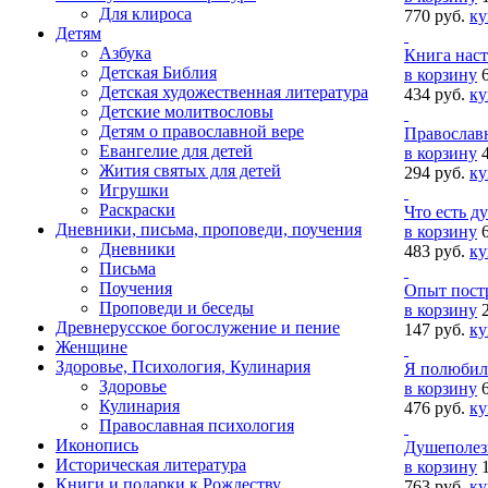
Для клироса
770 руб.
ку
Детям
Азбука
Книга нас
Детская Библия
в корзину
Детская художественная литература
434 руб.
ку
Детские молитвословы
Детям о православной вере
Православн
Евангелие для детей
в корзину
Жития святых для детей
294 руб.
ку
Игрушки
Раскраски
Что есть д
Дневники, письма, проповеди, поучения
в корзину
Дневники
483 руб.
ку
Письма
Поучения
Опыт пост
Проповеди и беседы
в корзину
Древнерусское богослужение и пение
147 руб.
ку
Женщине
Здоровье, Психология, Кулинария
Я полюбил
Здоровье
в корзину
Кулинария
476 руб.
ку
Православная психология
Иконопись
Душеполез
Историческая литература
в корзину
Книги и подарки к Рождеству
763 руб.
ку