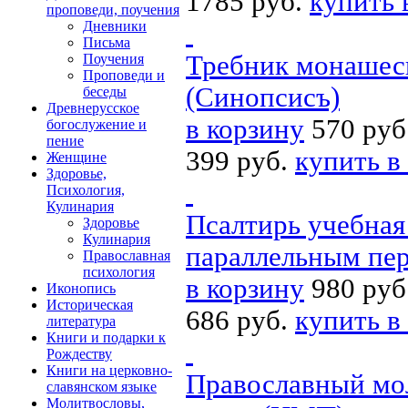
1785 руб.
купить 
проповеди, поучения
Дневники
Письма
Требник монашеск
Поучения
Проповеди и
(Синопсисъ)
беседы
Древнерусское
в корзину
570 руб
богослужение и
пение
399 руб.
купить в
Женщине
Здоровье,
Психология,
Кулинария
Псалтирь учебная
Здоровье
Кулинария
параллельным пер
Православная
психология
в корзину
980 руб
Иконопись
Историческая
686 руб.
купить в
литература
Книги и подарки к
Рождеству
Книги на церковно-
Православный мо
славянском языке
Молитвословы,