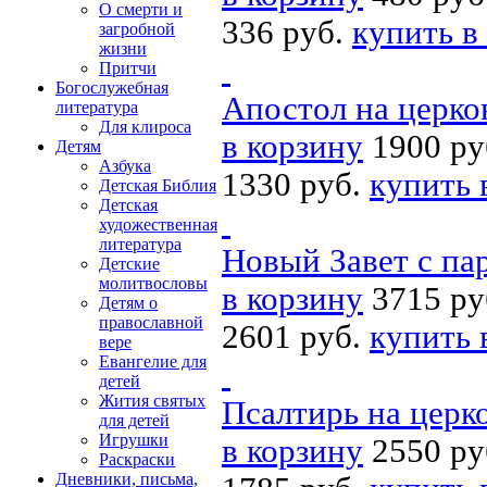
О смерти и
336 руб.
купить в
загробной
жизни
Притчи
Богослужебная
Апостол на церко
литература
Для клироса
в корзину
1900 ру
Детям
Азбука
1330 руб.
купить 
Детская Библия
Детская
художественная
литература
Новый Завет с па
Детские
молитвословы
в корзину
3715 ру
Детям о
православной
2601 руб.
купить 
вере
Евангелие для
детей
Жития святых
Псалтирь на церк
для детей
Игрушки
в корзину
2550 ру
Раскраски
Дневники, письма,