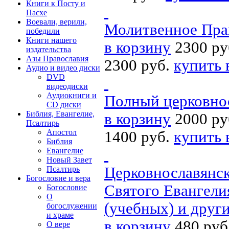
Книги к Посту и
Пасхе
Воевали, верили,
Молитвенное Прав
победили
Книги нашего
в корзину
2300 ру
издательства
Азы Православия
2300 руб.
купить 
Аудио и видео диски
DVD
видеодиски
Аудиокниги и
Полный церковно
CD диски
Библия, Евангелие,
в корзину
2000 ру
Псалтирь
Апостол
1400 руб.
купить 
Библия
Евангелие
Новый Завет
Церковнославянск
Псалтирь
Богословие и вера
Святого Евангели
Богословие
О
(учебных) и друг
богослужении
и храме
в корзину
480 руб
О вере