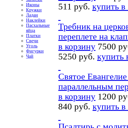
511 руб.
купить в
Иконы
Кружки
Ладан
Наклейки
Требник на церко
Пасхальные
яйца
переплете на кла
Платки
Свечи
в корзину
7500 ру
Уголь
Фигурки
5250 руб.
купить 
Чай
Святое Евангелие
параллельным пер
в корзину
1200 ру
840 руб.
купить в
Псалтирь с молит