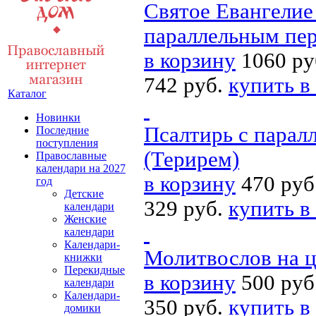
Святое Евангелие
параллельным пер
в корзину
1060 ру
742 руб.
купить в
Каталог
Новинки
Псалтирь с парал
Последние
поступления
(Терирем)
Православные
календари на 2027
в корзину
470 руб
год
Детские
329 руб.
купить в
календари
Женские
календари
Календари-
Молитвослов на ц
книжки
Перекидные
в корзину
500 руб
календари
Календари-
350 руб.
купить в
домики