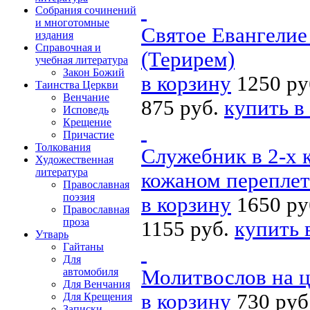
Собрания сочинений
и многотомные
Святое Евангелие
издания
Справочная и
(Терирем)
учебная литература
Закон Божий
в корзину
1250 ру
Таинства Церкви
Венчание
875 руб.
купить в
Исповедь
Крещение
Причастие
Толкования
Служебник в 2-х 
Художественная
литература
кожаном переплет
Православная
поэзия
в корзину
1650 ру
Православная
проза
1155 руб.
купить 
Утварь
Гайтаны
Для
Молитвослов на ц
автомобиля
Для Венчания
в корзину
730 руб
Для Крещения
Записки