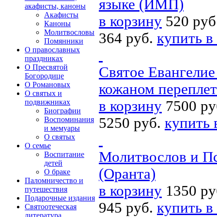
языке (ИМП)
акафисты, каноны
Акафисты
в корзину
520 руб
Каноны
Молитвословы
364 руб.
купить в
Помянники
О православных
праздниках
О Пресвятой
Святое Евангелие
Богородице
О Романовых
кожаном переплет
О святых и
в корзину
7500 ру
подвижниках
Биографии
5250 руб.
купить 
Воспоминания
и мемуары
О святых
О семье
Молитвослов и Пс
Воспитание
детей
(Оранта)
О браке
Паломничество и
в корзину
1350 ру
путешествия
Подарочные издания
945 руб.
купить в
Святоотеческая
литература