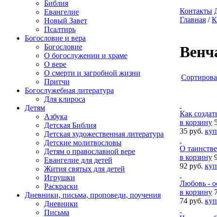
Библия
Контакты
Евангелие
Главная
/
К
Новый Завет
Псалтирь
Богословие и вера
Богословие
Венч
О богослужении и храме
О вере
О смерти и загробной жизни
Cортирова
Притчи
Богослужебная литература
Для клироса
Детям
Как создат
Азбука
в корзину
Детская Библия
35 руб.
куп
Детская художественная литература
Детские молитвословы
О таинстве
Детям о православной вере
в корзину
Евангелие для детей
92 руб.
куп
Жития святых для детей
Игрушки
Любовь - о
Раскраски
в корзину
Дневники, письма, проповеди, поучения
74 руб.
куп
Дневники
Письма