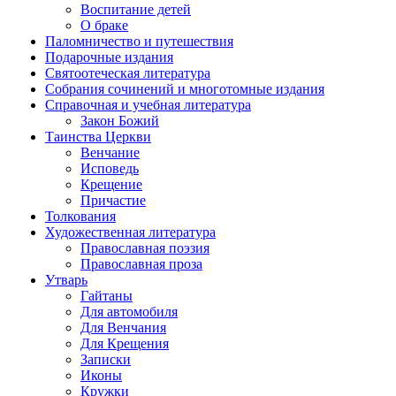
Воспитание детей
О браке
Паломничество и путешествия
Подарочные издания
Святоотеческая литература
Собрания сочинений и многотомные издания
Справочная и учебная литература
Закон Божий
Таинства Церкви
Венчание
Исповедь
Крещение
Причастие
Толкования
Художественная литература
Православная поэзия
Православная проза
Утварь
Гайтаны
Для автомобиля
Для Венчания
Для Крещения
Записки
Иконы
Кружки