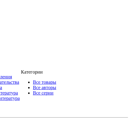
Категории
пления
ательства
Все товары
а
Все авторы
итература
Все серии
итература