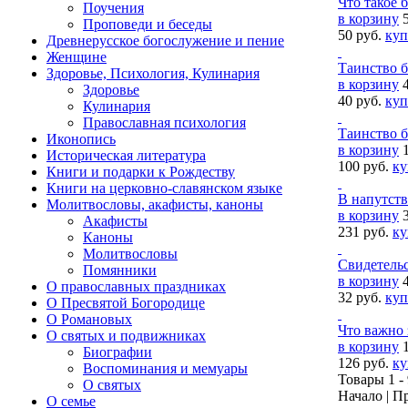
Что такое 
Поучения
в корзину
Проповеди и беседы
50 руб.
куп
Древнерусское богослужение и пение
Женщине
Таинство б
Здоровье, Психология, Кулинария
в корзину
Здоровье
40 руб.
куп
Кулинария
Православная психология
Таинство б
Иконопись
в корзину
Историческая литература
100 руб.
ку
Книги и подарки к Рождеству
Книги на церковно-славянском языке
В напутст
Молитвословы, акафисты, каноны
в корзину
Акафисты
231 руб.
ку
Каноны
Молитвословы
Свидетель
Помянники
в корзину
О православных праздниках
32 руб.
куп
О Пресвятой Богородице
О Романовых
Что важно 
О святых и подвижниках
в корзину
Биографии
126 руб.
ку
Воспоминания и мемуары
Товары 1 - 
О святых
Начало | П
О семье