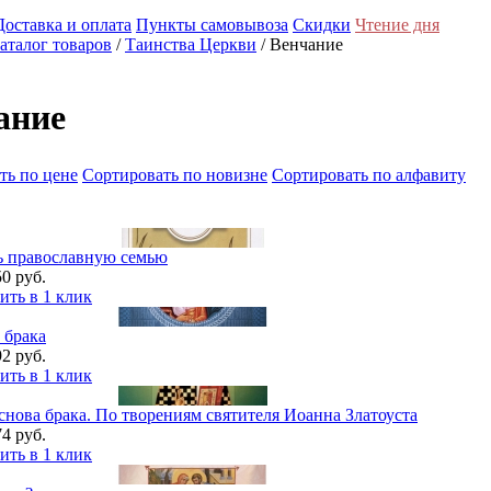
Доставка и оплата
Пункты самовывоза
Скидки
Чтение дня
аталог товаров
/
Таинства Церкви
/ Венчание
ание
ть по цене
Cортировать по новизне
Cортировать по алфавиту
ь православную семью
50 руб.
ить в 1 клик
 брака
92 руб.
ить в 1 клик
снова брака. По творениям святителя Иоанна Златоуста
74 руб.
ить в 1 клик