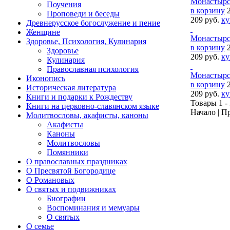
Монастырск
Поучения
в корзину
Проповеди и беседы
209 руб.
ку
Древнерусское богослужение и пение
Женщине
Монастырс
Здоровье, Психология, Кулинария
в корзину
Здоровье
209 руб.
ку
Кулинария
Православная психология
Монастырс
Иконопись
в корзину
Историческая литература
209 руб.
ку
Книги и подарки к Рождеству
Товары 1 - 
Книги на церковно-славянском языке
Начало | П
Молитвословы, акафисты, каноны
Акафисты
Каноны
Молитвословы
Помянники
О православных праздниках
О Пресвятой Богородице
О Романовых
О святых и подвижниках
Биографии
Воспоминания и мемуары
О святых
О семье