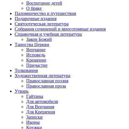
Воспитание детей
О браке
Паломничество и путешествия
Подарочные издания
Святоотеческая литература
Собрания сочинений и многотомные издания
Справочная и учебная литература
Закон Божий
Таинства Церкви
Венчание
Исповедь
Крещение
Причастие
Толкования
Художественная литература
Православная поэзия
Православная проза
Утварь
Гайтаны
Для автомобиля
Для Венчания
Для Крещения
Записки
Иконы
Кружки