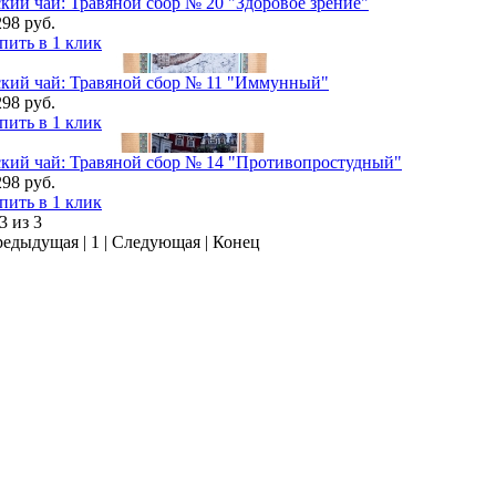
ий чай: Травяной сбор № 20 "Здоровое зрение"
298 руб.
пить в 1 клик
кий чай: Травяной сбор № 11 "Иммунный"
298 руб.
пить в 1 клик
кий чай: Травяной сбор № 14 "Противопростудный"
298 руб.
пить в 1 клик
3 из 3
редыдущая |
1
| Следующая | Конец