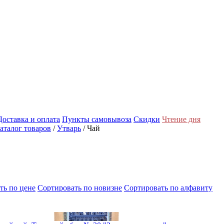
Доставка и оплата
Пункты самовывоза
Скидки
Чтение дня
аталог товаров
/
Утварь
/ Чай
ть по цене
Cортировать по новизне
Cортировать по алфавиту