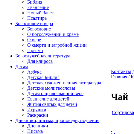
Библия
Евангелие
Новый Завет
Псалтирь
Богословие и вера
Богословие
О богослужении и храме
О вере
О смерти и загробной жизни
Притчи
Богослужебная литература
Для клироса
Детям
Контакты
Азбука
Главная
/
К
Детская Библия
Детская художественная литература
Детские молитвословы
Детям о православной вере
Чай
Евангелие для детей
Жития святых для детей
Игрушки
Cортирова
Раскраски
Дневники, письма, проповеди, поучения
Дневники
Письма