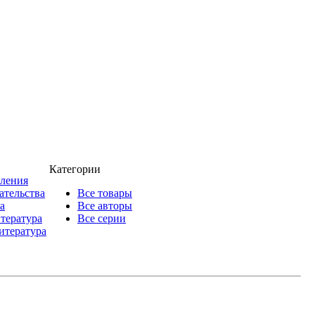
Категории
пления
ательства
Все товары
а
Все авторы
итература
Все серии
итература