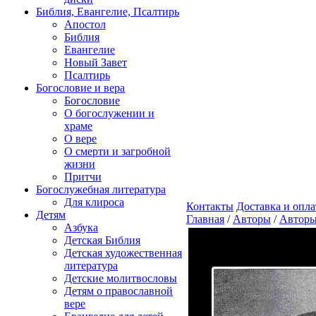
Библия, Евангелие, Псалтирь
Апостол
Библия
Евангелие
Новый Завет
Псалтирь
Богословие и вера
Богословие
О богослужении и
храме
О вере
О смерти и загробной
жизни
Притчи
Богослужебная литература
Для клироса
Контакты
Доставка и опла
Детям
Главная
/
Авторы
/
Авторы
Азбука
Детская Библия
Детская художественная
литература
Детские молитвословы
Детям о православной
вере