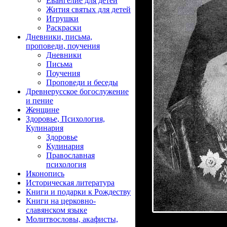
Евангелие для детей
Жития святых для детей
Игрушки
Раскраски
Дневники, письма,
проповеди, поучения
Дневники
Письма
Поучения
Проповеди и беседы
Древнерусское богослужение
и пение
Женщине
Здоровье, Психология,
Кулинария
Здоровье
Кулинария
Православная
психология
Иконопись
Историческая литература
Книги и подарки к Рождеству
Книги на церковно-
славянском языке
Молитвословы, акафисты,