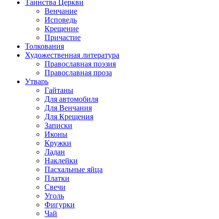
Таинства Церкви
Венчание
Исповедь
Крещение
Причастие
Толкования
Художественная литература
Православная поэзия
Православная проза
Утварь
Гайтаны
Для автомобиля
Для Венчания
Для Крещения
Записки
Иконы
Кружки
Ладан
Наклейки
Пасхальные яйца
Платки
Свечи
Уголь
Фигурки
Чай