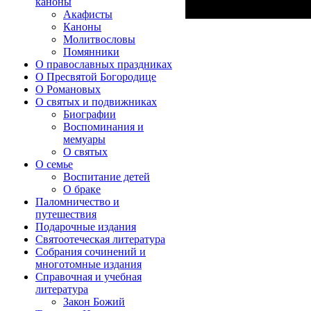
каноны
Акафисты
Каноны
Молитвословы
Помянники
О православных праздниках
О Пресвятой Богородице
О Романовых
О святых и подвижниках
Биографии
Воспоминания и
мемуары
О святых
О семье
Воспитание детей
О браке
Паломничество и
путешествия
Подарочные издания
Святоотеческая литература
Собрания сочинений и
многотомные издания
Справочная и учебная
литература
Закон Божий