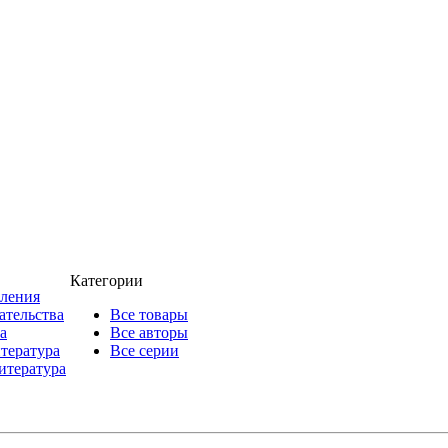
Категории
пления
ательства
Все товары
а
Все авторы
итература
Все серии
итература