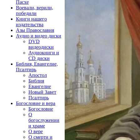
Пасхе
Воевали, верили,
победили
Книги нашего
издательства
Азы Православия
Аудио и видео диски
DVD
видеодиски
Аудиокниги и
CD диски
Библия, Евангелие,
Псалтирь
Апостол
Библия
Евангелие
Новый Завет
Псалтирь
Богословие и вера
Богословие
О
богослужении
и храме
О вере
О смерти и