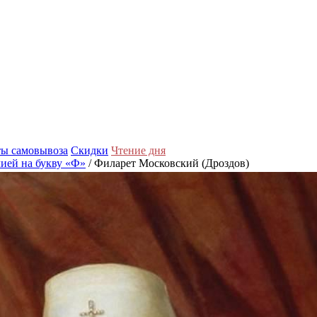
ы самовывоза
Скидки
Чтение дня
ией на букву «Ф»
/ Филарет Московский (Дроздов)