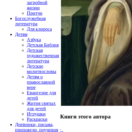
загробной
жизни
Притчи
Богослужебная
литература
Для клироса
Детям
Азбука
Детская Библия
Детская
художественная
литература
Детские
молитвословы
Детям о
православной
вере
Евангелие для
детей
Жития святых
для детей
Игрушки
Книги этого автора
Раскраски
Дневники, письма,
проповеди, поучения