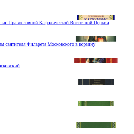
изис Православной Кафолической Восточной Церкви
иям святителя Филарета Московского
в корзину
осковский