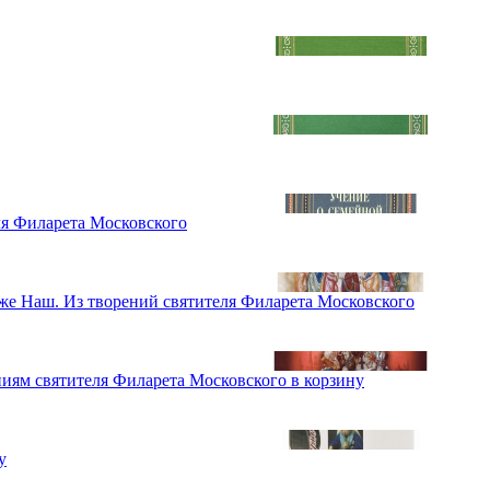
ля Филарета Московского
Боже Наш. Из творений святителя Филарета Московского
ниям святителя Филарета Московского
в корзину
у