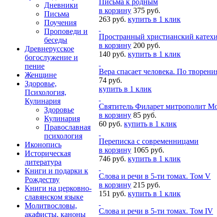
Письма к родным
Дневники
в корзину
375 руб.
Письма
263 руб.
купить в 1 клик
Поучения
Проповеди и
Пространный христианский катех
беседы
в корзину
200 руб.
Древнерусское
140 руб.
купить в 1 клик
богослужение и
пение
Вера спасает человека. По творен
Женщине
74 руб.
Здоровье,
купить в 1 клик
Психология,
Кулинария
Святитель Филарет митрополит М
Здоровье
в корзину
85 руб.
Кулинария
60 руб.
купить в 1 клик
Православная
психология
Переписка с современницами
Иконопись
в корзину
1065 руб.
Историческая
746 руб.
купить в 1 клик
литература
Книги и подарки к
Слова и речи в 5-ти томах. Том V
Рождеству
в корзину
215 руб.
Книги на церковно-
151 руб.
купить в 1 клик
славянском языке
Молитвословы,
Слова и речи в 5-ти томах. Том IV
акафисты, каноны