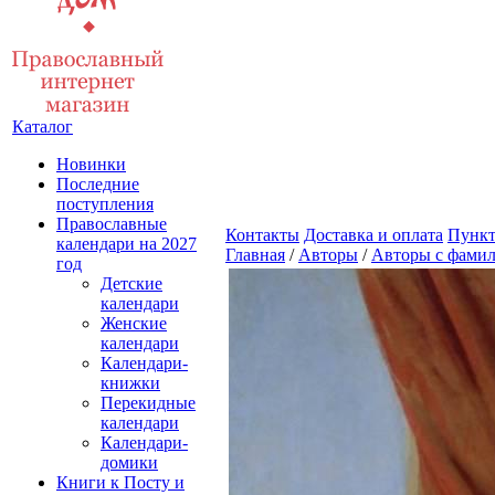
Каталог
Новинки
Последние
поступления
Православные
Контакты
Доставка и оплата
Пункт
календари на 2027
Главная
/
Авторы
/
Авторы с фамил
год
Детские
календари
Женские
календари
Календари-
книжки
Перекидные
календари
Календари-
домики
Книги к Посту и