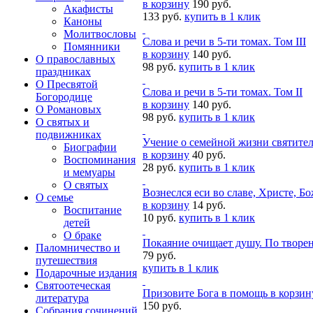
в корзину
190 руб.
Акафисты
133 руб.
купить в 1 клик
Каноны
Молитвословы
Слова и речи в 5-ти томах. Том III
Помянники
в корзину
140 руб.
О православных
98 руб.
купить в 1 клик
праздниках
О Пресвятой
Слова и речи в 5-ти томах. Том II
Богородице
в корзину
140 руб.
О Романовых
98 руб.
купить в 1 клик
О святых и
подвижниках
Учение о семейной жизни святите
Биографии
в корзину
40 руб.
Воспоминания
28 руб.
купить в 1 клик
и мемуары
О святых
Вознеслся еси во славе, Христе, 
О семье
в корзину
14 руб.
Воспитание
10 руб.
купить в 1 клик
детей
О браке
Покаяние очищает душу. По творе
Паломничество и
79 руб.
путешествия
купить в 1 клик
Подарочные издания
Святоотеческая
Призовите Бога в помощь
в корзин
литература
150 руб.
Собрания сочинений