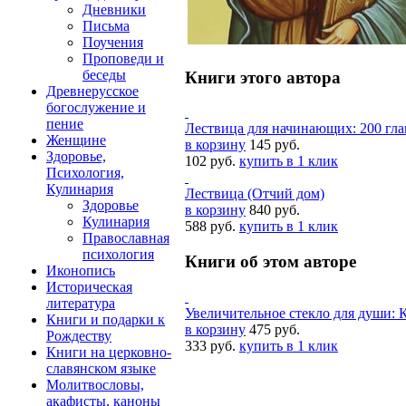
Дневники
Письма
Поучения
Проповеди и
беседы
Книги этого автора
Древнерусское
богослужение и
пение
Лествица для начинающих: 200 гл
Женщине
в корзину
145 руб.
Здоровье,
102 руб.
купить в 1 клик
Психология,
Кулинария
Лествица (Отчий дом)
Здоровье
в корзину
840 руб.
Кулинария
588 руб.
купить в 1 клик
Православная
психология
Книги об этом авторе
Иконопись
Историческая
литература
Увеличительное стекло для души: 
Книги и подарки к
в корзину
475 руб.
Рождеству
333 руб.
купить в 1 клик
Книги на церковно-
славянском языке
Молитвословы,
акафисты, каноны