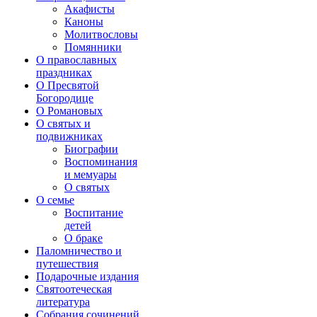
Акафисты
Каноны
Молитвословы
Помянники
О православных
праздниках
О Пресвятой
Богородице
О Романовых
О святых и
подвижниках
Биографии
Воспоминания
и мемуары
О святых
О семье
Воспитание
детей
О браке
Паломничество и
путешествия
Подарочные издания
Святоотеческая
литература
Собрания сочинений