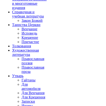
и многотомные
издания
Справочная и
учебная литература
Закон Божий
Таинства Церкви
Венчание
Исповедь
Крещение
Причастие
Толкования
Художественная
литература
Православная
поэзия
Православная
проза
Утварь
Гайтаны
Для
автомобиля
Для Венчания
Для Крещения
Записки
Иконы