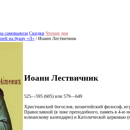
ы самовывоза
Скидки
Чтение дня
ией на букву «Л»
/ Иоанн Лествичник
Иоанн Лествичник
525—595 (605) или 579—649
Христианский богослов, византийский философ, иг
Православной (в лике преподобного, память в 4-ю не
юлианскому календарю) и Католической церковью (п