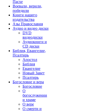
Пасхе
Воевали, верили,
победили
Книги нашего
издательства
Азы Православия
Аудио и видео диски
DVD
видеодиски
Аудиокниги и
CD диски
Библия, Евангелие,
Псалтирь
Апостол
Библия
Евангелие
Новый Завет
Псалтирь
Богословие и вера
Богословие
О
богослужении
и храме
О вере
О смерти и