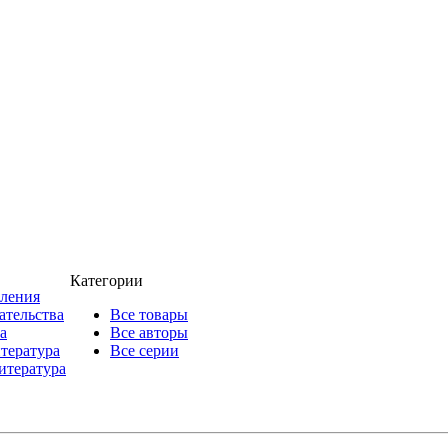
Категории
пления
ательства
Все товары
а
Все авторы
итература
Все серии
итература