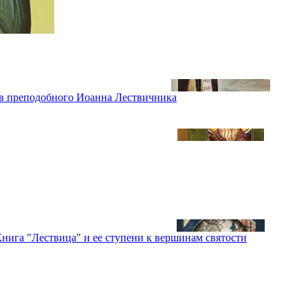
ав преподобного Иоанна Лествичника
Книга "Лествица" и ее ступени к вершинам святости