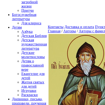
загробной
жизни
Притчи
Богослужебная
литература
Для клироса
Контакты
Доставка и оплата
Пункт
Детям
Главная
/
Авторы
/
Авторы с фамил
Азбука
Детская Библия
Детская
художественная
литература
Детские
молитвословы
Детям о
православной
вере
Евангелие для
детей
Жития святых
для детей
Игрушки
Раскраски
Дневники, письма,
проповеди, поучения