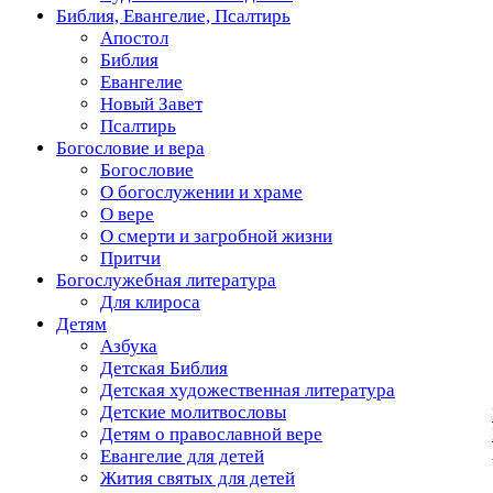
Библия, Евангелие, Псалтирь
Апостол
Библия
Евангелие
Новый Завет
Псалтирь
Богословие и вера
Богословие
О богослужении и храме
О вере
О смерти и загробной жизни
Притчи
Богослужебная литература
Для клироса
Детям
Азбука
Детская Библия
Детская художественная литература
Детские молитвословы
Детям о православной вере
Евангелие для детей
Жития святых для детей