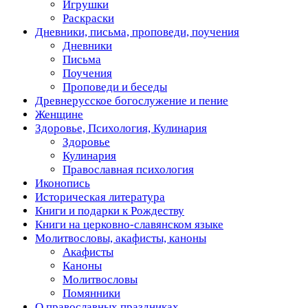
Игрушки
Раскраски
Дневники, письма, проповеди, поучения
Дневники
Письма
Поучения
Проповеди и беседы
Древнерусское богослужение и пение
Женщине
Здоровье, Психология, Кулинария
Здоровье
Кулинария
Православная психология
Иконопись
Историческая литература
Книги и подарки к Рождеству
Книги на церковно-славянском языке
Молитвословы, акафисты, каноны
Акафисты
Каноны
Молитвословы
Помянники
О православных праздниках