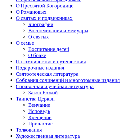
О Пресвятой Богородице
О Романовых
О святых и подвижниках
Биографии
Воспоминания и мемуары
О святых
О семье
Воспитание детей
О браке
Паломничество и путешествия
Подарочные издания
Святоотеческая литература
Собрания сочинений и многотомные издания
Справочная и учебная литература
Закон Божий
Таинства Церкви
Венчание
Исповедь
Крещение
Причастие
Толкования
Художественная литература