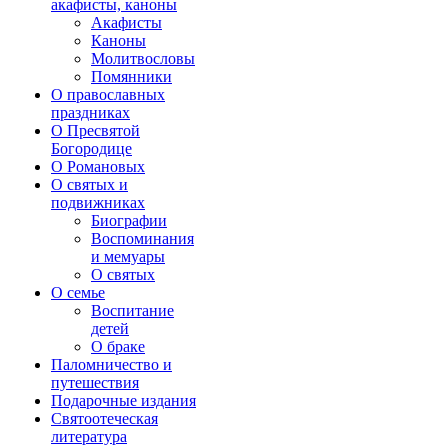
акафисты, каноны
Акафисты
Каноны
Молитвословы
Помянники
О православных
праздниках
О Пресвятой
Богородице
О Романовых
О святых и
подвижниках
Биографии
Воспоминания
и мемуары
О святых
О семье
Воспитание
детей
О браке
Паломничество и
путешествия
Подарочные издания
Святоотеческая
литература