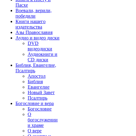
Пасхе
Воевали, верили,
победили
Книги нашего
издательства
Азы Православия
Аудио и видео диски
DVD
видеодиски
Аудиокниги и
CD диски
Библия, Евангелие,
Псалтирь
Апостол
Библия
Евангелие
Новый Завет
Псалтирь
Богословие и вера
Богословие
О
богослужении
и храме
О вере