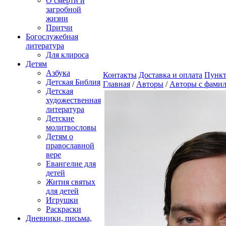
О смерти и
загробной
жизни
Притчи
Богослужебная
литература
Для клироса
Детям
Азбука
Контакты
Доставка и оплата
Пункт
Детская Библия
Главная
/
Авторы
/
Авторы с фамил
Детская
художественная
литература
Детские
молитвословы
Детям о
православной
вере
Евангелие для
детей
Жития святых
для детей
Игрушки
Раскраски
Дневники, письма,