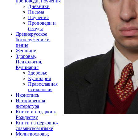
проповеди, поучения
Дневники
Письма
Поучения
Проповеди и
беседы
Древнерусское
богослужение и
пение
Женщине
Здоровье,
Психология,
Кулинария
Здоровье
Кулинария
Православная
психология
Иконопись
Историческая
литература
Книги и подарки к
Рождеству
Книги на церковно-
славянском языке
Молитвословы,