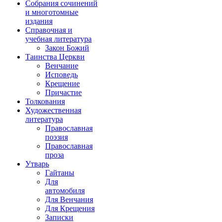
Собрания сочинений
и многотомные
издания
Справочная и
учебная литература
Закон Божий
Таинства Церкви
Венчание
Исповедь
Крещение
Причастие
Толкования
Художественная
литература
Православная
поэзия
Православная
проза
Утварь
Гайтаны
Для
автомобиля
Для Венчания
Для Крещения
Записки