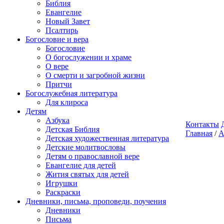
Библия
Евангелие
Новый Завет
Псалтирь
Богословие и вера
Богословие
О богослужении и храме
О вере
О смерти и загробной жизни
Притчи
Богослужебная литература
Для клироса
Детям
Азбука
Контакты
Детская Библия
Главная
/
А
Детская художественная литература
Детские молитвословы
Детям о православной вере
Евангелие для детей
Жития святых для детей
Игрушки
Раскраски
Дневники, письма, проповеди, поучения
Дневники
Письма