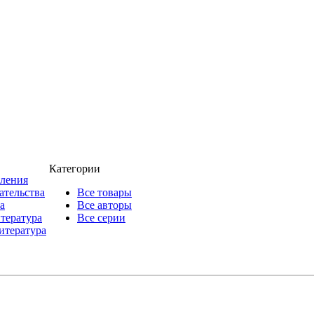
Категории
пления
ательства
Все товары
а
Все авторы
итература
Все серии
итература