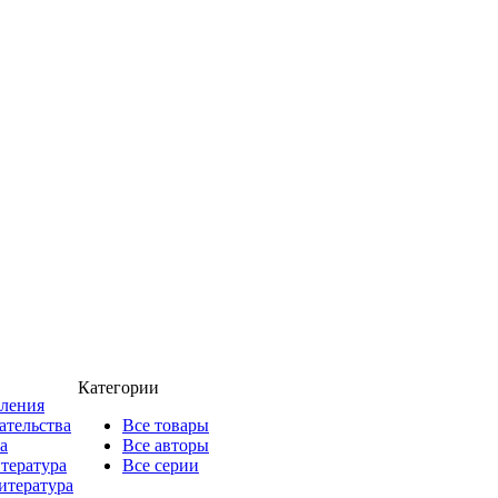
Категории
пления
ательства
Все товары
а
Все авторы
итература
Все серии
итература