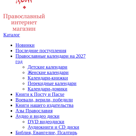
Каталог
Новинки
Последние поступления
Православные календари на 2027
год
Детские календари
Женские календари
Календари-книжки
Перекидные календари
Календари-домики
Книги к Посту и Пасхе
Воевали, верили, победили
Книги нашего издательства
Азы Православия
Аудио и видео диски
DVD видеодиски
Аудиокниги и CD диски
Библия, Евангелие, Псалтирь