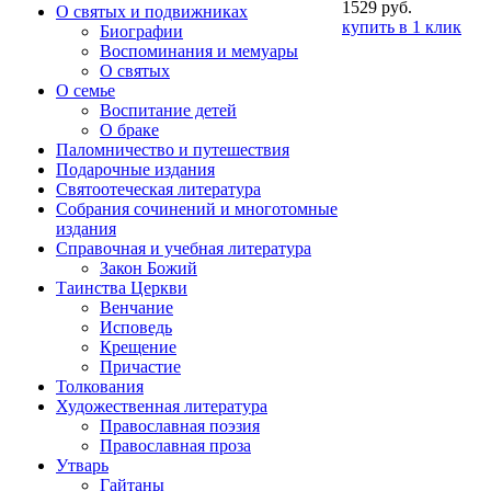
1529 руб.
О святых и подвижниках
купить в 1 клик
Биографии
Воспоминания и мемуары
О святых
О семье
Воспитание детей
О браке
Паломничество и путешествия
Подарочные издания
Святоотеческая литература
Собрания сочинений и многотомные
издания
Справочная и учебная литература
Закон Божий
Таинства Церкви
Венчание
Исповедь
Крещение
Причастие
Толкования
Художественная литература
Православная поэзия
Православная проза
Утварь
Гайтаны