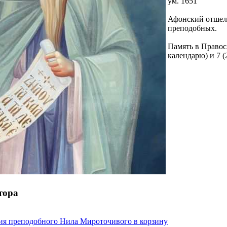
ум. 1651
Афонский отшель
преподобных.
Память в Правос
календарю) и 7 (2
тора
ия преподобного Нила Мироточивого
в корзину