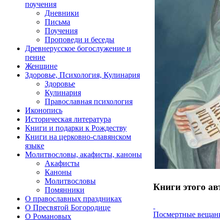
поучения
Дневники
Письма
Поучения
Проповеди и беседы
Древнерусское богослужение и
пение
Женщине
Здоровье, Психология, Кулинария
Здоровье
Кулинария
Православная психология
Иконопись
Историческая литература
Книги и подарки к Рождеству
Книги на церковно-славянском
языке
Молитвословы, акафисты, каноны
Акафисты
Каноны
Молитвословы
Книги этого ав
Помянники
О православных праздниках
О Пресвятой Богородице
Посмертные вещан
О Романовых