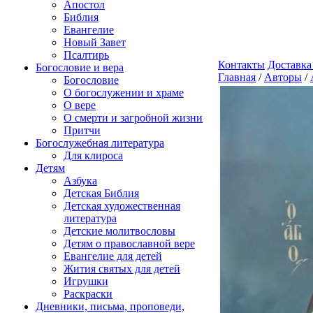
Апостол
Библия
Евангелие
Новый Завет
Псалтирь
Контакты
Доставка
Богословие и вера
Главная
/
Авторы
/
Богословие
О богослужении и храме
О вере
О смерти и загробной жизни
Притчи
Богослужебная литература
Для клироса
Детям
Азбука
Детская Библия
Детская художественная
литература
Детские молитвословы
Детям о православной вере
Евангелие для детей
Жития святых для детей
Игрушки
Раскраски
Дневники, письма, проповеди,