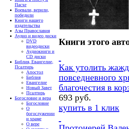
Пасхе
Воевали, верили,
победили
Книги нашего
издательства
Азы Православия
Аудио и видео диски
Книги этого авт
DVD
видеодиски
Аудиокниги и
CD диски
Библия, Евангелие,
Как утолить жажд
Псалтирь
Апостол
повседневного хр
Библия
Евангелие
благочестия
в кор
Новый Завет
Псалтирь
693 руб.
Богословие и вера
Богословие
купить в 1 клик
О
богослужении
и храме
О вере
Протоиерей Вале