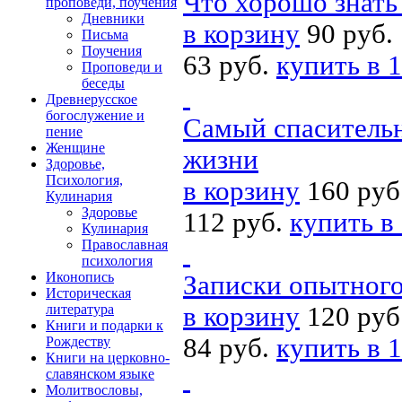
Что хорошо знат
проповеди, поучения
Дневники
в корзину
90 руб.
Письма
Поучения
63 руб.
купить в 1
Проповеди и
беседы
Древнерусское
богослужение и
Самый спасительн
пение
Женщине
жизни
Здоровье,
Психология,
в корзину
160 руб
Кулинария
Здоровье
112 руб.
купить в
Кулинария
Православная
психология
Иконопись
Записки опытного
Историческая
литература
в корзину
120 руб
Книги и подарки к
84 руб.
купить в 1
Рождеству
Книги на церковно-
славянском языке
Молитвословы,