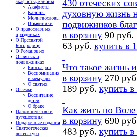
430 отеческих со
акафисты, каноны
Акафисты
духовную жизнь н
Каноны
Молитвословы
подвижников благ
Помянники
О православных
в корзину
90 руб.
праздниках
О Пресвятой
63 руб.
купить в 1
Богородице
О Романовых
О святых и
подвижниках
Что такое жизнь 
Биографии
Воспоминания
в корзину
270 руб
и мемуары
О святых
189 руб.
купить в
О семье
Воспитание
детей
О браке
Как жить по Воле
Паломничество и
путешествия
в корзину
690 руб
Подарочные издания
Святоотеческая
483 руб.
купить в
литература