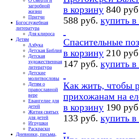
О смерти и
загробной
в корзину
840 руб
жизни
Притчи
588 руб.
купить в
Богослужебная
литература
Для клироса
Детям
Спасительные по
Азбука
Детская Библия
в корзину
210 руб
Детская
147 руб.
купить в
художественная
литература
Детские
молитвословы
Как жить, чтобы 
Детям о
православной
прихожанам на е
вере
Евангелие для
в корзину
190 руб
детей
Жития святых
133 руб.
купить в
для детей
Игрушки
Раскраски
Дневники, письма,