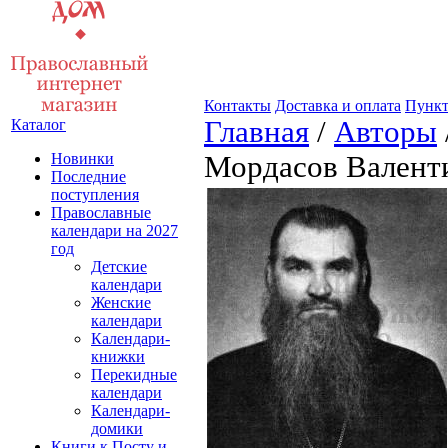
Контакты
Доставка и оплата
Пункт
Главная
/
Авторы
Каталог
Новинки
Мордасов Валент
Последние
поступления
Православные
календари на 2027
год
Детские
календари
Женские
календари
Календари-
книжки
Перекидные
календари
Календари-
домики
Книги к Посту и