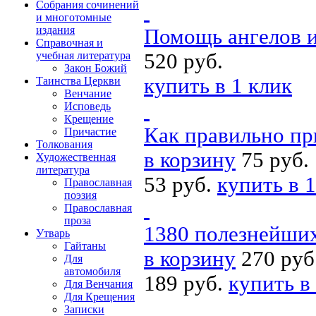
Собрания сочинений
и многотомные
издания
Помощь ангелов и
Справочная и
учебная литература
520 руб.
Закон Божий
купить в 1 клик
Таинства Церкви
Венчание
Исповедь
Крещение
Как правильно пр
Причастие
Толкования
в корзину
75 руб.
Художественная
литература
53 руб.
купить в 1
Православная
поэзия
Православная
проза
1380 полезнейши
Утварь
Гайтаны
в корзину
270 руб
Для
автомобиля
189 руб.
купить в
Для Венчания
Для Крещения
Записки