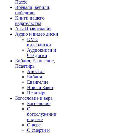
Пасхе
Воевали, верили,
победили
Книги нашего
издательства
Азы Православия
Аудио и видео диски
DVD
видеодиски
Аудиокниги и
CD диски
Библия, Евангелие,
Псалтирь
Апостол
Библия
Евангелие
Новый Завет
Псалтирь
Богословие и вера
Богословие
О
богослужении
и храме
О вере
О смерти и