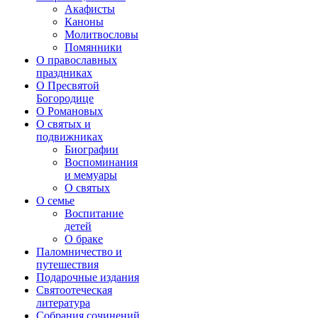
Акафисты
Каноны
Молитвословы
Помянники
О православных
праздниках
О Пресвятой
Богородице
О Романовых
О святых и
подвижниках
Биографии
Воспоминания
и мемуары
О святых
О семье
Воспитание
детей
О браке
Паломничество и
путешествия
Подарочные издания
Святоотеческая
литература
Собрания сочинений