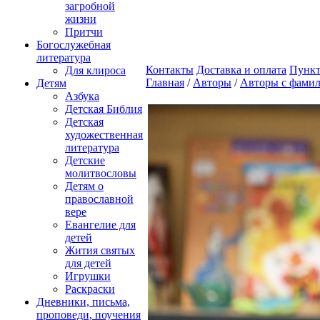
загробной
жизни
Притчи
Богослужебная
литература
Контакты
Доставка и оплата
Пункт
Для клироса
Главная
/
Авторы
/
Авторы с фамил
Детям
Азбука
Детская Библия
Детская
художественная
литература
Детские
молитвословы
Детям о
православной
вере
Евангелие для
детей
Жития святых
для детей
Игрушки
Раскраски
Дневники, письма,
проповеди, поучения