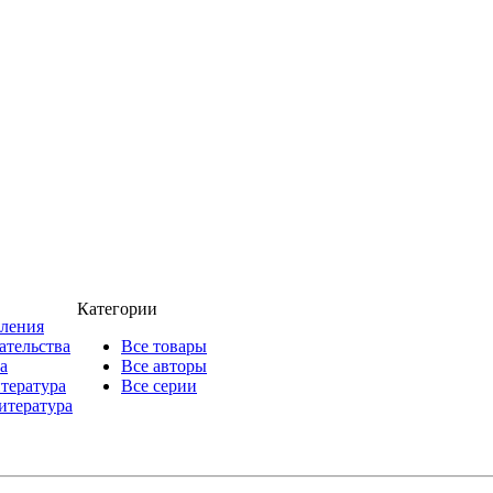
Категории
пления
ательства
Все товары
а
Все авторы
итература
Все серии
итература