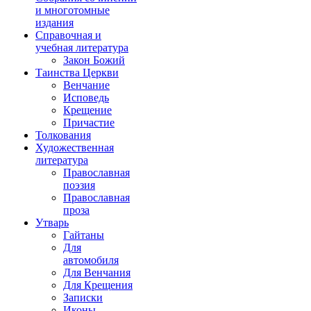
и многотомные
издания
Справочная и
учебная литература
Закон Божий
Таинства Церкви
Венчание
Исповедь
Крещение
Причастие
Толкования
Художественная
литература
Православная
поэзия
Православная
проза
Утварь
Гайтаны
Для
автомобиля
Для Венчания
Для Крещения
Записки
Иконы