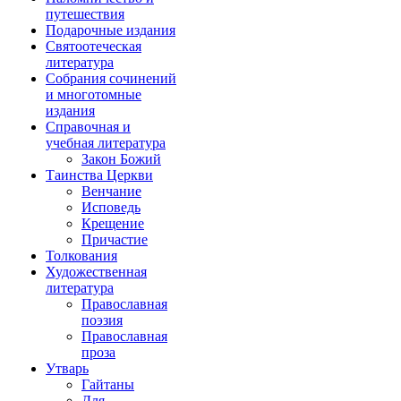
путешествия
Подарочные издания
Святоотеческая
литература
Собрания сочинений
и многотомные
издания
Справочная и
учебная литература
Закон Божий
Таинства Церкви
Венчание
Исповедь
Крещение
Причастие
Толкования
Художественная
литература
Православная
поэзия
Православная
проза
Утварь
Гайтаны
Для