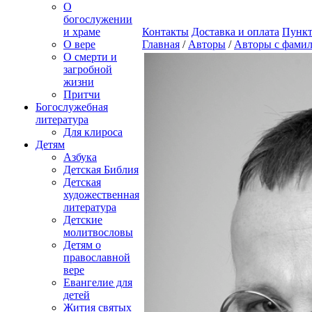
О
богослужении
и храме
Контакты
Доставка и оплата
Пункт
О вере
Главная
/
Авторы
/
Авторы с фамил
О смерти и
загробной
жизни
Притчи
Богослужебная
литература
Для клироса
Детям
Азбука
Детская Библия
Детская
художественная
литература
Детские
молитвословы
Детям о
православной
вере
Евангелие для
детей
Жития святых