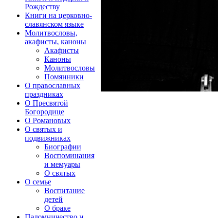
Рождеству
Книги на церковно-
славянском языке
Молитвословы,
акафисты, каноны
Акафисты
Каноны
Молитвословы
Помянники
О православных
праздниках
О Пресвятой
Богородице
О Романовых
О святых и
подвижниках
Биографии
Воспоминания
и мемуары
О святых
О семье
Воспитание
детей
О браке
Паломничество и