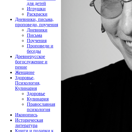
для детей
Игрушки
Раскраски
Дневники, письма,
проповеди, поучения
Дневники
Письма
Поучения
Проповеди и
беседы
Древнерусское
богослужение и
пение
Женщине
Здоровье,
Психология,
Кулинария
Здоровье
Кулинария
Православная
психология
Иконопись
Историческая
литература
Книги и подарки к