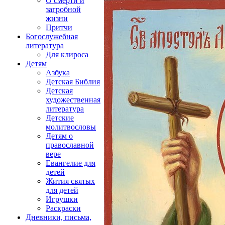
О смерти и
загробной
жизни
Притчи
Богослужебная
литература
Для клироса
Детям
Азбука
Детская Библия
Детская
художественная
литература
Детские
молитвословы
Детям о
православной
вере
Евангелие для
детей
Жития святых
для детей
Игрушки
Раскраски
Дневники, письма,