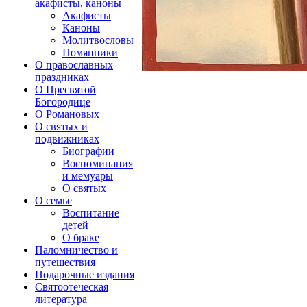
акафисты, каноны
Акафисты
Каноны
Молитвословы
Помянники
О православных
праздниках
О Пресвятой
Богородице
О Романовых
О святых и
подвижниках
Биографии
Воспоминания
и мемуары
О святых
О семье
Воспитание
детей
О браке
Паломничество и
путешествия
Подарочные издания
Святоотеческая
литература