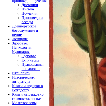
проповеди, поучения
Дневники
Письма
Поучения
Проповеди и
беседы
Древнерусское
богослужение и
пение
Женщине
Здоровье,
Психология,
Кулинария
Здоровье
Кулинария
Православная
психология
Иконопись
Историческая
литература
Книги и подарки к
Рождеству
Книги на церковно-
славянском языке
Молитвословы,