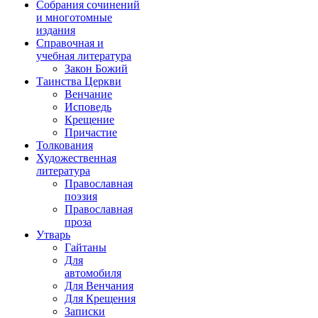
Собрания сочинений
и многотомные
издания
Справочная и
учебная литература
Закон Божий
Таинства Церкви
Венчание
Исповедь
Крещение
Причастие
Толкования
Художественная
литература
Православная
поэзия
Православная
проза
Утварь
Гайтаны
Для
автомобиля
Для Венчания
Для Крещения
Записки