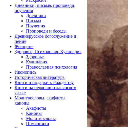
Раскраски
Дневники, письма, проповеди,
поучения
Дневники
Письма
Поучения
Проповеди и беседы
Древнерусское богослужение и
пение
Женщине
Здоровье, Психология, Кулинария
Здоровье
Кулинария
Православная психология
Иконопись
Историческая литература
Книги и подарки к Рождеству
Книги на церковно-славянском
языке
Молитвословы, акафисты,
каноны
Акафисты
Каноны
Молитвословы
Помянники