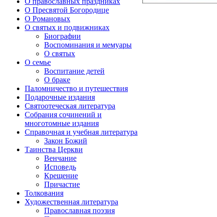
О православных праздниках
О Пресвятой Богородице
О Романовых
О святых и подвижниках
Биографии
Воспоминания и мемуары
О святых
О семье
Воспитание детей
О браке
Паломничество и путешествия
Подарочные издания
Святоотеческая литература
Собрания сочинений и
многотомные издания
Справочная и учебная литература
Закон Божий
Таинства Церкви
Венчание
Исповедь
Крещение
Причастие
Толкования
Художественная литература
Православная поэзия