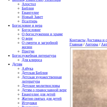
Апостол
Библия
Евангелие
Новый Завет
Псалтирь
Богословие и вера
Богословие
О богослужении и храме
О вере
Контакты
Доставка и 
О смерти и загробной
Главная
/
Авторы
/
Авт
жизни
Притчи
Богослужебная литература
Для клироса
Детям
Азбука
Детская Библия
Детская художественная
литература
Детские молитвословы
Детям о православной вере
Евангелие для детей
Жития святых для детей
Игрушки