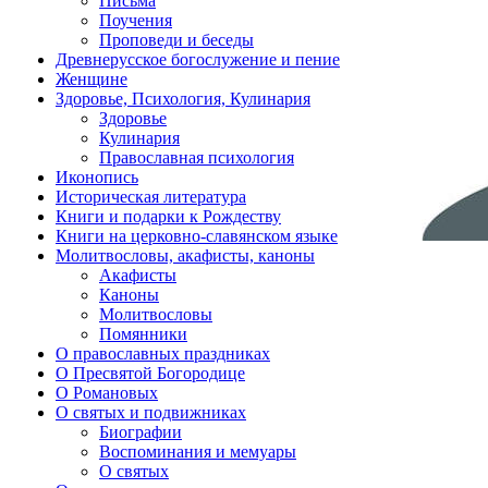
Письма
Поучения
Проповеди и беседы
Древнерусское богослужение и пение
Женщине
Здоровье, Психология, Кулинария
Здоровье
Кулинария
Православная психология
Иконопись
Историческая литература
Книги и подарки к Рождеству
Книги на церковно-славянском языке
Молитвословы, акафисты, каноны
Акафисты
Каноны
Молитвословы
Помянники
О православных праздниках
О Пресвятой Богородице
О Романовых
О святых и подвижниках
Биографии
Воспоминания и мемуары
О святых