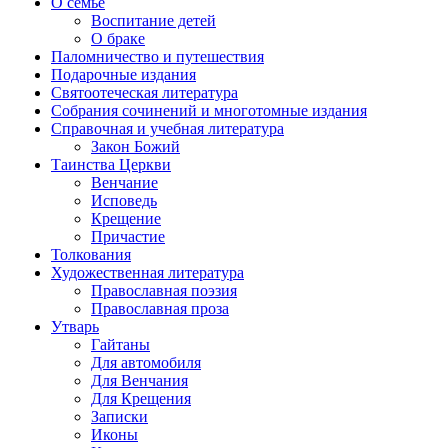
О семье
Воспитание детей
О браке
Паломничество и путешествия
Подарочные издания
Святоотеческая литература
Собрания сочинений и многотомные издания
Справочная и учебная литература
Закон Божий
Таинства Церкви
Венчание
Исповедь
Крещение
Причастие
Толкования
Художественная литература
Православная поэзия
Православная проза
Утварь
Гайтаны
Для автомобиля
Для Венчания
Для Крещения
Записки
Иконы