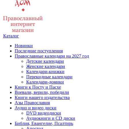
Каталог
Новинки
Последние поступления
Православные календари на 2027 год
Детские календари
Женские календари
Календари-книжки
Перекидные календари
Календари-домики
Книги к Посту и Пасхе
Воевали, верили, победили
Книги нашего издательства
Азы Православия
Аудио и видео диски
DVD видеодиски
Аудиокниги и CD диски
Библия, Евангелие, Псалтирь
Апостол