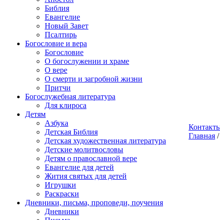
Библия
Евангелие
Новый Завет
Псалтирь
Богословие и вера
Богословие
О богослужении и храме
О вере
О смерти и загробной жизни
Притчи
Богослужебная литература
Для клироса
Детям
Азбука
Контакт
Детская Библия
Главная
Детская художественная литература
Детские молитвословы
Детям о православной вере
Евангелие для детей
Жития святых для детей
Игрушки
Раскраски
Дневники, письма, проповеди, поучения
Дневники