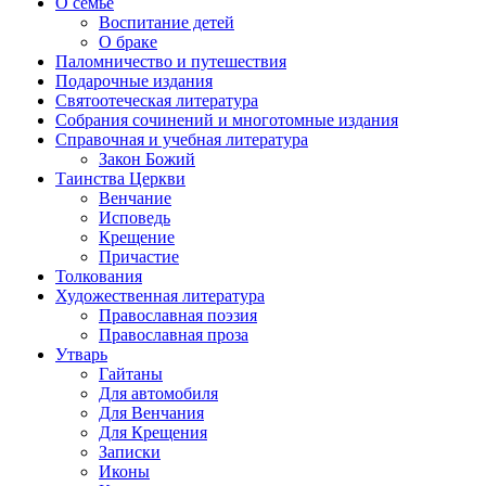
О семье
Воспитание детей
О браке
Паломничество и путешествия
Подарочные издания
Святоотеческая литература
Собрания сочинений и многотомные издания
Справочная и учебная литература
Закон Божий
Таинства Церкви
Венчание
Исповедь
Крещение
Причастие
Толкования
Художественная литература
Православная поэзия
Православная проза
Утварь
Гайтаны
Для автомобиля
Для Венчания
Для Крещения
Записки
Иконы