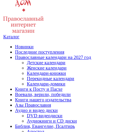
Каталог
Новинки
Последние поступления
Православные календари на 2027 год
Детские календари
Женские календари
Календари-книжки
Перекидные календари
Календари-домики
Книги к Посту и Пасхе
Воевали, верили, победили
Книги нашего издательства
Азы Православия
Аудио и видео диски
DVD видеодиски
Аудиокниги и CD диски
Библия, Евангелие, Псалтирь
Апостол