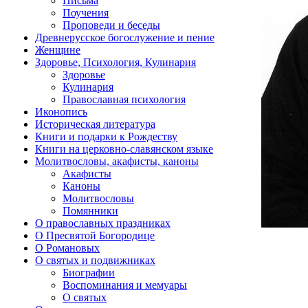
Письма
Поучения
Проповеди и беседы
Древнерусское богослужение и пение
Женщине
Здоровье, Психология, Кулинария
Здоровье
Кулинария
Православная психология
Иконопись
Историческая литература
Книги и подарки к Рождеству
Книги на церковно-славянском языке
Молитвословы, акафисты, каноны
Акафисты
Каноны
Молитвословы
Помянники
О православных праздниках
О Пресвятой Богородице
О Романовых
О святых и подвижниках
Биографии
Воспоминания и мемуары
О святых