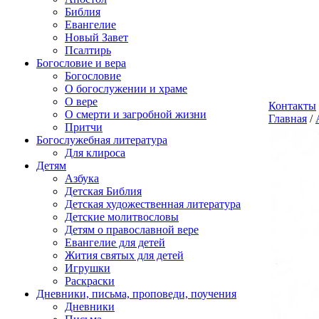
Библия
Евангелие
Новый Завет
Псалтирь
Богословие и вера
Богословие
О богослужении и храме
О вере
Контакты
О смерти и загробной жизни
Главная
/
Притчи
Богослужебная литература
Для клироса
Детям
Азбука
Детская Библия
Детская художественная литература
Детские молитвословы
Детям о православной вере
Евангелие для детей
Жития святых для детей
Игрушки
Раскраски
Дневники, письма, проповеди, поучения
Дневники