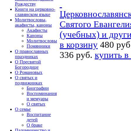
Рождеству
Книги на церковно-
Церковнославянск
славянском языке
Молитвословы,
Святого Евангели
акафисты, каноны
Акафисты
(учебных) и друг
Каноны
Молитвословы
в корзину
480 руб
Помянники
О православных
336 руб.
купить в
праздниках
О Пресвятой
Богородице
О Романовых
О святых и
подвижниках
Биографии
Воспоминания
и мемуары
О святых
О семье
Воспитание
детей
О браке
Паломничество и