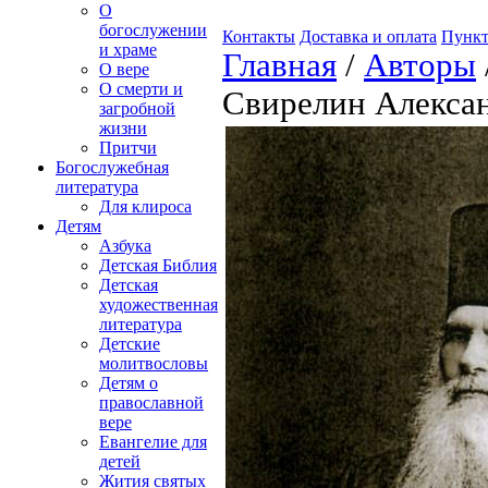
О
богослужении
Контакты
Доставка и оплата
Пункт
и храме
Главная
/
Авторы
О вере
О смерти и
Свирелин Алекса
загробной
жизни
Притчи
Богослужебная
литература
Для клироса
Детям
Азбука
Детская Библия
Детская
художественная
литература
Детские
молитвословы
Детям о
православной
вере
Евангелие для
детей
Жития святых