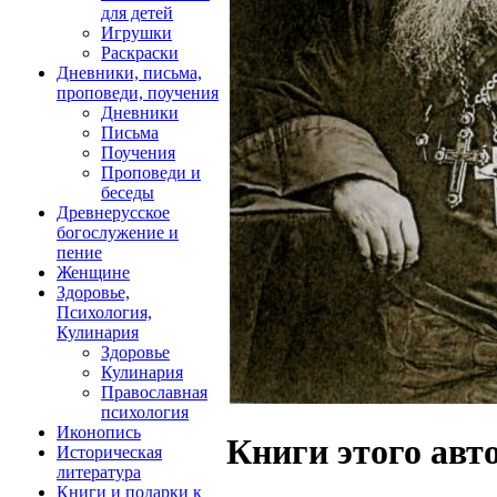
для детей
Игрушки
Раскраски
Дневники, письма,
проповеди, поучения
Дневники
Письма
Поучения
Проповеди и
беседы
Древнерусское
богослужение и
пение
Женщине
Здоровье,
Психология,
Кулинария
Здоровье
Кулинария
Православная
психология
Иконопись
Книги этого авт
Историческая
литература
Книги и подарки к