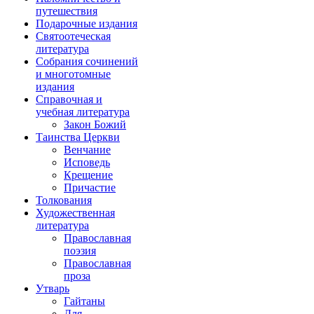
путешествия
Подарочные издания
Святоотеческая
литература
Собрания сочинений
и многотомные
издания
Справочная и
учебная литература
Закон Божий
Таинства Церкви
Венчание
Исповедь
Крещение
Причастие
Толкования
Художественная
литература
Православная
поэзия
Православная
проза
Утварь
Гайтаны
Для