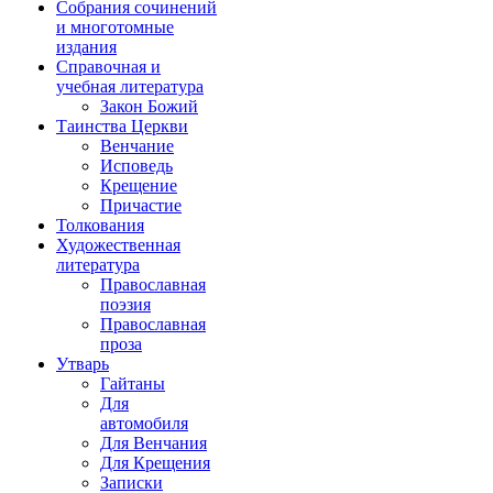
Собрания сочинений
и многотомные
издания
Справочная и
учебная литература
Закон Божий
Таинства Церкви
Венчание
Исповедь
Крещение
Причастие
Толкования
Художественная
литература
Православная
поэзия
Православная
проза
Утварь
Гайтаны
Для
автомобиля
Для Венчания
Для Крещения
Записки