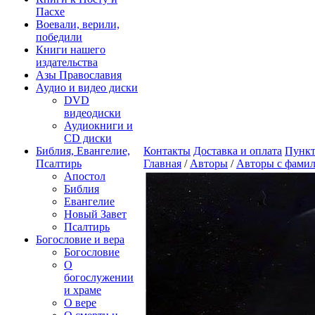
Пасхе
Воевали, верили,
победили
Книги нашего
издательства
Азы Православия
Аудио и видео диски
DVD
видеодиски
Аудиокниги и
CD диски
Библия, Евангелие,
Контакты
Доставка и оплата
Пункт
Псалтирь
Главная
/
Авторы
/
Авторы с фамил
Апостол
Библия
Евангелие
Новый Завет
Псалтирь
Богословие и вера
Богословие
О
богослужении
и храме
О вере