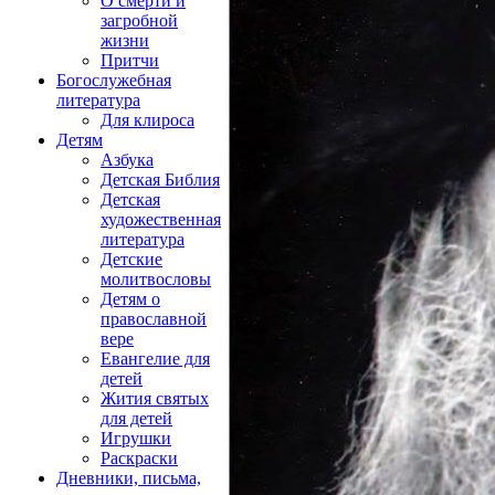
О смерти и
загробной
жизни
Притчи
Богослужебная
литература
Для клироса
Детям
Азбука
Детская Библия
Детская
художественная
литература
Детские
молитвословы
Детям о
православной
вере
Евангелие для
детей
Жития святых
для детей
Игрушки
Раскраски
Дневники, письма,