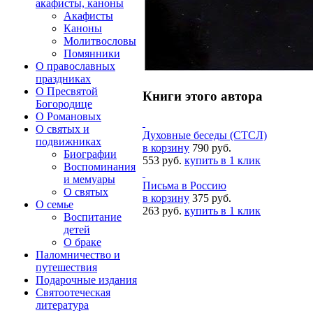
акафисты, каноны
Акафисты
Каноны
Молитвословы
Помянники
О православных
праздниках
О Пресвятой
Книги этого автора
Богородице
О Романовых
О святых и
Духовные беседы (СТСЛ)
подвижниках
в корзину
790 руб.
Биографии
553 руб.
купить в 1 клик
Воспоминания
и мемуары
Письма в Россию
О святых
в корзину
375 руб.
О семье
263 руб.
купить в 1 клик
Воспитание
детей
О браке
Паломничество и
путешествия
Подарочные издания
Святоотеческая
литература