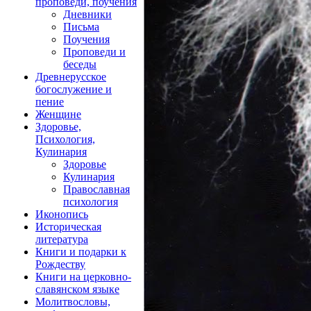
проповеди, поучения
Дневники
Письма
Поучения
Проповеди и
беседы
Древнерусское
богослужение и
пение
Женщине
Здоровье,
Психология,
Кулинария
Здоровье
Кулинария
Православная
психология
Иконопись
Историческая
литература
Книги и подарки к
Рождеству
Книги на церковно-
славянском языке
Молитвословы,