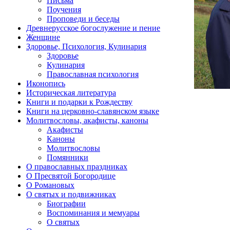
Письма
Поучения
Проповеди и беседы
Древнерусское богослужение и пение
Женщине
Здоровье, Психология, Кулинария
Здоровье
Кулинария
Православная психология
Иконопись
Историческая литература
Книги и подарки к Рождеству
Книги на церковно-славянском языке
Молитвословы, акафисты, каноны
Акафисты
Каноны
Молитвословы
Помянники
О православных праздниках
О Пресвятой Богородице
О Романовых
О святых и подвижниках
Биографии
Воспоминания и мемуары
О святых