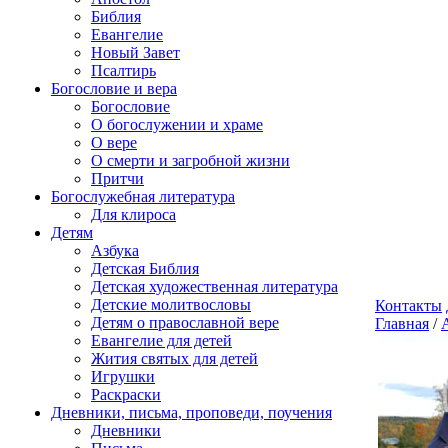
Библия
Евангелие
Новый Завет
Псалтирь
Богословие и вера
Богословие
О богослужении и храме
О вере
О смерти и загробной жизни
Притчи
Богослужебная литература
Для клироса
Детям
Азбука
Детская Библия
Детская художественная литература
Детские молитвословы
Контакты
Детям о православной вере
Главная
/
Евангелие для детей
Жития святых для детей
Игрушки
Раскраски
Дневники, письма, проповеди, поучения
Дневники