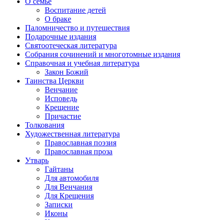
О семье
Воспитание детей
О браке
Паломничество и путешествия
Подарочные издания
Святоотеческая литература
Собрания сочинений и многотомные издания
Справочная и учебная литература
Закон Божий
Таинства Церкви
Венчание
Исповедь
Крещение
Причастие
Толкования
Художественная литература
Православная поэзия
Православная проза
Утварь
Гайтаны
Для автомобиля
Для Венчания
Для Крещения
Записки
Иконы