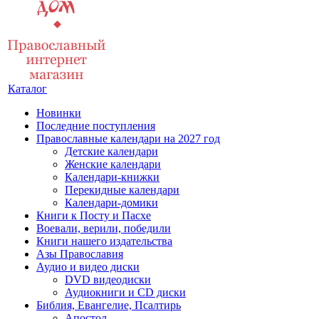
Каталог
Новинки
Последние поступления
Православные календари на 2027 год
Детские календари
Женские календари
Календари-книжки
Перекидные календари
Календари-домики
Книги к Посту и Пасхе
Воевали, верили, победили
Книги нашего издательства
Азы Православия
Аудио и видео диски
DVD видеодиски
Аудиокниги и CD диски
Библия, Евангелие, Псалтирь
Апостол