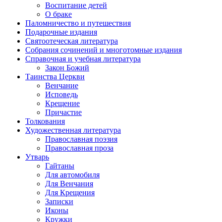
Воспитание детей
О браке
Паломничество и путешествия
Подарочные издания
Святоотеческая литература
Собрания сочинений и многотомные издания
Справочная и учебная литература
Закон Божий
Таинства Церкви
Венчание
Исповедь
Крещение
Причастие
Толкования
Художественная литература
Православная поэзия
Православная проза
Утварь
Гайтаны
Для автомобиля
Для Венчания
Для Крещения
Записки
Иконы
Кружки