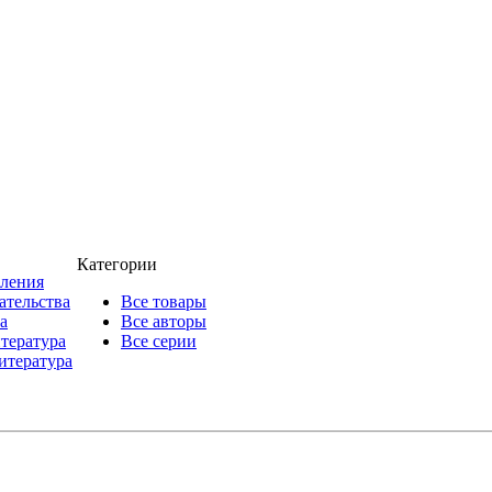
Категории
пления
ательства
Все товары
а
Все авторы
итература
Все серии
итература