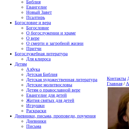
Библия
Евангелие
Новый Завет
Псалтирь
Богословие и вера
Богословие
О богослужении и храме
О вере
О смерти и загробной жизни
Притчи
Богослужебная литература
Для клироса
Детям
Азбука
Детская Библия
Контакты
Детская художественная литература
Главная
/
А
Детские молитвословы
Детям о православной вере
Евангелие для детей
Жития святых для детей
Игрушки
Раскраски
Дневники, письма, проповеди, поучения
Дневники
Письма