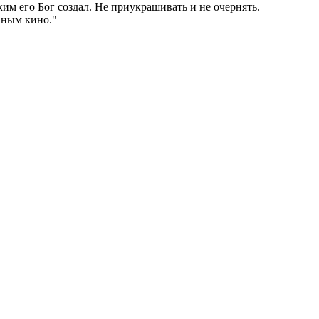
ким его Бог создал. Не приукрашивать и не очернять.
вным кино."