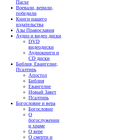
Пасхе
Воевали, верили,
победили
Книги нашего
издательства
Азы Православия
Аудио и видео диски
DVD
видеодиски
Аудиокниги и
CD диски
Библия, Евангелие,
Псалтирь
Апостол
Библия
Евангелие
Новый Завет
Псалтирь
Богословие и вера
Богословие
О
богослужении
и храме
О вере
О смерти и