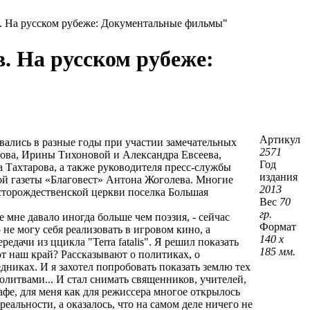
 На русском рубеже: Документальные фильмы"
 На русском рубеже:
Артикул
ались в разные годы при участии замечательных
2571
ова, Ирины Тихоновой и Александра Евсеева,
Год
 Тахтарова, а также руководителя пресс-службы
издания
ой газеты «Благовест» Антона Жоголева. Многие
2013
сторождественской церкви поселка Большая
Вес
70
гр.
е мне давало иногда больше чем поэзия, - сейчас
Формат
 не могу себя реализовать в игровом кино, а
140 х
едачи из ццикла "Terra fatalis". Я решил показать
185 мм.
 наш край? Рассказывают о политиках, о
едниках. И я захотел попробовать показать землю тех
олитвами... И стал снимать священников, учителей,
афе, для меня как для режиссера многое открылось
реальности, а оказалось, что на самом деле ничего не