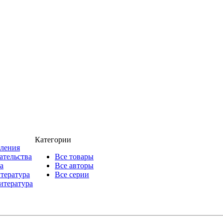
Категории
пления
ательства
Все товары
а
Все авторы
итература
Все серии
итература