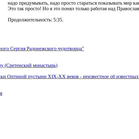
надо придумывать, надо просто стараться показывать мир ка
Это так просто! Но я это понял только работая над Правосла
Продолжительность: 5:35.
ого Сергия Радонежского чудотворца"
у (Сретенский монастырь)
ики Оптиной пустыни XIX-XX веков - неизвестное об известных
я