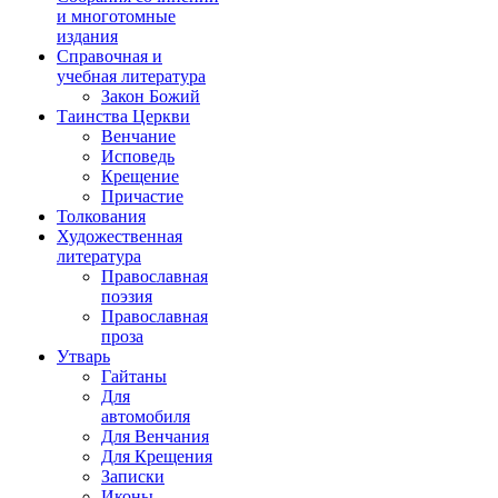
и многотомные
издания
Справочная и
учебная литература
Закон Божий
Таинства Церкви
Венчание
Исповедь
Крещение
Причастие
Толкования
Художественная
литература
Православная
поэзия
Православная
проза
Утварь
Гайтаны
Для
автомобиля
Для Венчания
Для Крещения
Записки
Иконы