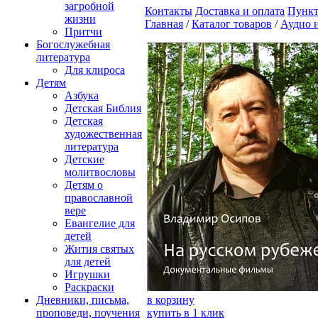
загробной
Контакты
Доставка и оплата
Пункт
жизни
Главная
/
Каталог товаров
/
Аудио 
Притчи
Богослужебная
литература
Для клироса
Детям
Азбука
Детская Библия
Детская
художественная
литература
Детские
молитвословы
Детям о
православной
вере
Евангелие для
детей
Жития святых
для детей
Игрушки
Раскраски
Дневники, письма,
в корзину
проповеди, поучения
купить в 1 клик