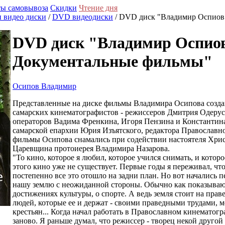
ы самовывоза
Скидки
Чтение дня
и видео диски
/
DVD видеодиски
/ DVD диск "Владимир Оспиов.
DVD диск "Владимир Оспиов.
Документальные фильмы"
Осипов Владимир
Представленные на диске фильмы Владимира Осипова создав
самарских кинематографистов - режиссеров Дмитрия Одерус
операторов Вадима Френкина, Игоря Пензина и Константина
самарской епархии Юрия Изъятского, редактора Православн
фильмы Осипова снамались при содействии настоятеля Хри
Царевщина протоиерея Владимира Назарова.
"То кино, которое я любил, которое учился снимать, и которо
этого кино уже не существует. Первые годы я переживал, что
постепенно все это отошло на задни план. Но вот начались пер
нашу землю с неожиданной стороны. Обычно как показывают
достижениях культуры, о спорте. А ведь земля стоит на прав
людей, которые ее и держат - своими праведными трудами, м
крестьян... Когда начал работать в Православном кинематогр
заново. Я раньше думал, что режиссер - творец некой другой 