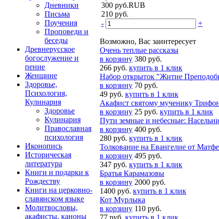
Дневники
300
руб.
RUB
Письма
210
руб.
Поучения
-
+
Проповеди и
беседы
Возможно, Вас заинтересует
Древнерусское
Очень теплые рассказы
богослужение и
в корзину
380 руб.
пение
266 руб.
купить в 1 клик
Женщине
Набор открыток "Житие Преподобн
Здоровье,
в корзину
70 руб.
Психология,
49 руб.
купить в 1 клик
Кулинария
Акафист святому мученику Трифон
Здоровье
в корзину
25 руб.
купить в 1 клик
Кулинария
Пути земные и небесные: Насельн
Православная
в корзину
400 руб.
психология
280 руб.
купить в 1 клик
Иконопись
Толкование на Евангелие от Матфе
Историческая
в корзину
495 руб.
литература
347 руб.
купить в 1 клик
Книги и подарки к
Братья Карамазовы
Рождеству
в корзину
2000 руб.
Книги на церковно-
1400 руб.
купить в 1 клик
славянском языке
Кот Мурлыка
Молитвословы,
в корзину
110 руб.
акафисты, каноны
77 руб.
купить в 1 клик