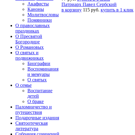
Акафисты
Патриарх Павел Сербский
Каноны
в корзину
115 руб.
купить в 1 клик
Молитвословы
Помянники
О православных
праздниках
О Пресвятой
Богородице
О Романовых
О святых и
подвижниках
Биографии
Воспоминания
и мемуары
О святых
О семье
Воспитание
детей
О браке
Паломничество и
путешествия
Подарочные издания
Святоотеческая
литература
Собрания сочинений