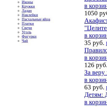
Иконы
в корзи
Кружки
Ладан
1050 ру
Наклейки
Акафист
Пасхальные яйца
Платки
"Целите
Свечи
Уголь
в корзи
Фигурки
Чай
35 руб.
Правило
в корзи
126 руб
За веру
в корзи
63 руб.
Детям: 
в корзи