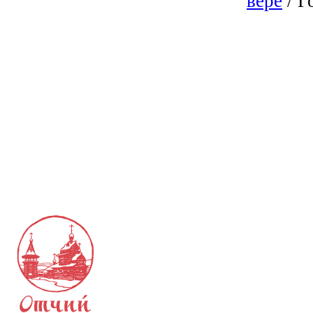
вере
/ Г