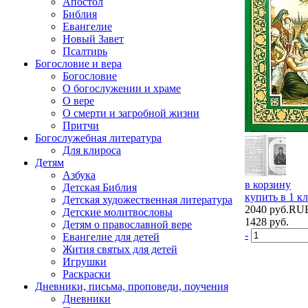
Апостол
Библия
Евангелие
Новый Завет
Псалтирь
Богословие и вера
Богословие
О богослужении и храме
О вере
О смерти и загробной жизни
Притчи
Богослужебная литература
Для клироса
Детям
Азбука
в корзину
Детская Библия
купить в 1 к
Детская художественная литература
2040
руб.
RU
Детские молитвословы
1428
руб.
Детям о православной вере
-
Евангелие для детей
Жития святых для детей
Игрушки
Раскраски
Дневники, письма, проповеди, поучения
Дневники