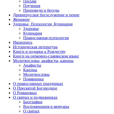
Письма
Поучения
Проповеди и беседы
Древнерусское богослужение и пение
Женщине
Здоровье, Психология, Кулинария
Здоровье
Кулинария
Православная психология
Иконопись
Историческая литература
Книги и подарки к Рождеству
Книги на церковно-славянском языке
Молитвословы, акафисты, каноны
Акафисты
Каноны
Молитвословы
Помянники
О православных праздниках
О Пресвятой Богородице
О Романовых
О святых и подвижниках
Биографии
Воспоминания и мемуары
О святых