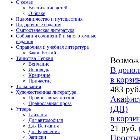
О семье
Воспитание детей
О браке
Паломничество и путешествия
Подарочные издания
Святоотеческая литература
Собрания сочинений и многотомные
издания
Справочная и учебная литература
Закон Божий
Таинства Церкви
Возможн
Венчание
В допол
Исповедь
Крещение
в корзи
Причастие
Толкования
483 руб
Художественная литература
Акафист
Православная поэзия
Православная проза
(ДП)
Утварь
Гайтаны
в корзи
Для автомобиля
Для Венчания
21 руб.
Для Крещения
Простым
Записки