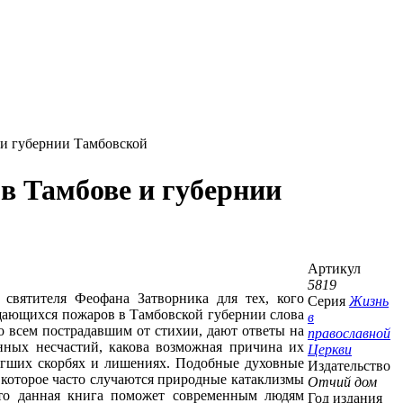
 и губернии Тамбовской
 в Тамбове и губернии
Артикул
5819
 святителя Феофана Затворника для тех, кого
Серия
Жизнь
щающихся пожаров в Тамбовской губернии слова
в
о всем пострадавшим от стихии, дают ответы на
православной
енных несчастий, какова возможная причина их
Церкви
тигших скорбях и лишениях. Подобные духовные
Издательство
 которое часто случаются природные катаклизмы
Отчий дом
 что данная книга поможет современным людям
Год издания