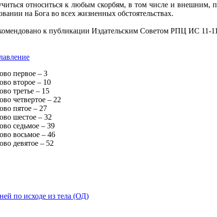
учиться относиться к любым скорбям, в том числе и внешним, п
овании на Бога во всех жизненных обстоятельствах.
комендовано к публикации Издательским Советом РПЦ ИС 11-11
лавление
ово первое – 3
ово второе – 10
ово третье – 15
ово четвертое – 22
ово пятое – 27
ово шестое – 32
ово седьмое – 39
ово восьмое – 46
ово девятое – 52
ей по исходе из тела (ОД)