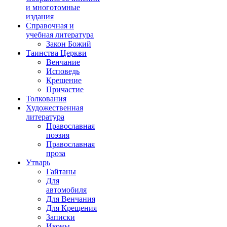
и многотомные
издания
Справочная и
учебная литература
Закон Божий
Таинства Церкви
Венчание
Исповедь
Крещение
Причастие
Толкования
Художественная
литература
Православная
поэзия
Православная
проза
Утварь
Гайтаны
Для
автомобиля
Для Венчания
Для Крещения
Записки
Иконы