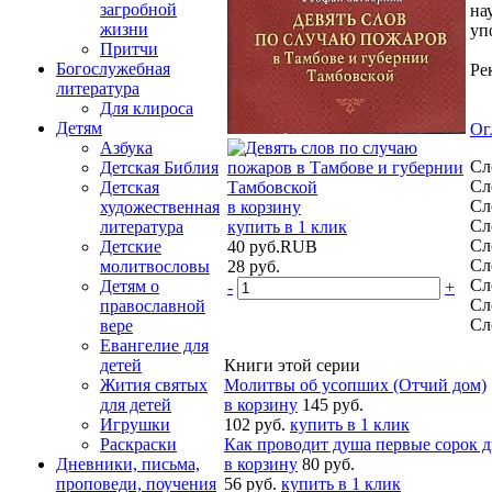
загробной
на
жизни
уп
Притчи
Богослужебная
Ре
литература
Для клироса
Детям
Ог
Азбука
Сл
Детская Библия
Сл
Детская
Сл
художественная
в корзину
Сл
литература
купить в 1 клик
Сл
Детские
40
руб.
RUB
Сл
молитвословы
28
руб.
Сл
Детям о
-
+
Сл
православной
Сл
вере
Евангелие для
детей
Книги этой серии
Жития святых
Молитвы об усопших (Отчий дом)
для детей
в корзину
145 руб.
Игрушки
102 руб.
купить в 1 клик
Раскраски
Как проводит душа первые сорок дн
Дневники, письма,
в корзину
80 руб.
проповеди, поучения
56 руб.
купить в 1 клик