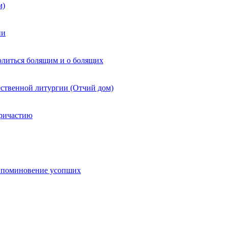
м)
ии
литься болящим и о болящих
ственной литургии (Отчий дом)
Причастию
и поминовение усопших