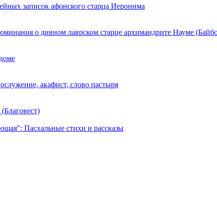
лейных записок афонского старца Иеронима
поминания о дивном лаврском старце архимандрите Науме (Байб
 доме
ослужение, акафист, слово пастыря
(Благовест)
ающая": Пасхальные стихи и рассказы