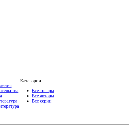
Категории
пления
ательства
Все товары
а
Все авторы
итература
Все серии
итература