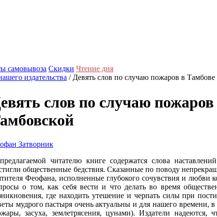
ы самовывоза
Скидки
Чтение дня
нашего издательства
/ Девять слов по случаю пожаров в Тамбове
евять слов по случаю пожаров
амбовской
офан Затворник
предлагаемой читателю книге содержатся слова наставлений
стигли общественные бедствия. Сказанные по поводу непрекра
ятителя Феофана, исполненные глубокого сочувствия и любви к
просы о том, как себя вести и что делать во время обществ
зникновения, где находить утешение и черпать силы при пос
веты мудрого пастыря очень актуальны и для нашего времени, в
ожары, засуха, землетрясения, цунами). Издатели надеются,