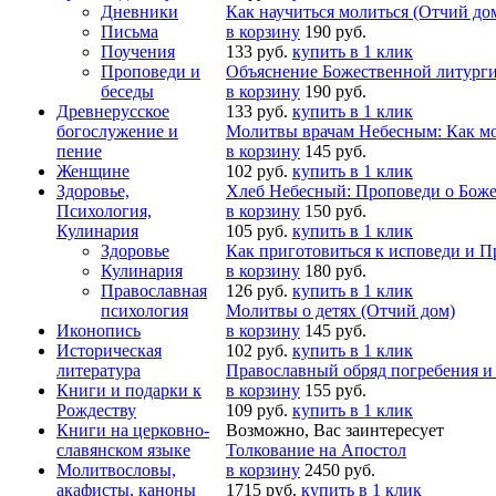
Дневники
Как научиться молиться (Отчий до
Письма
в корзину
190 руб.
Поучения
133 руб.
купить в 1 клик
Проповеди и
Объяснение Божественной литург
беседы
в корзину
190 руб.
Древнерусское
133 руб.
купить в 1 клик
богослужение и
Молитвы врачам Небесным: Как мо
пение
в корзину
145 руб.
Женщине
102 руб.
купить в 1 клик
Здоровье,
Хлеб Небесный: Проповеди о Боже
Психология,
в корзину
150 руб.
Кулинария
105 руб.
купить в 1 клик
Здоровье
Как приготовиться к исповеди и 
Кулинария
в корзину
180 руб.
Православная
126 руб.
купить в 1 клик
психология
Молитвы о детях (Отчий дом)
Иконопись
в корзину
145 руб.
Историческая
102 руб.
купить в 1 клик
литература
Православный обряд погребения 
Книги и подарки к
в корзину
155 руб.
Рождеству
109 руб.
купить в 1 клик
Книги на церковно-
Возможно, Вас заинтересует
славянском языке
Толкование на Апостол
Молитвословы,
в корзину
2450 руб.
акафисты, каноны
1715 руб.
купить в 1 клик