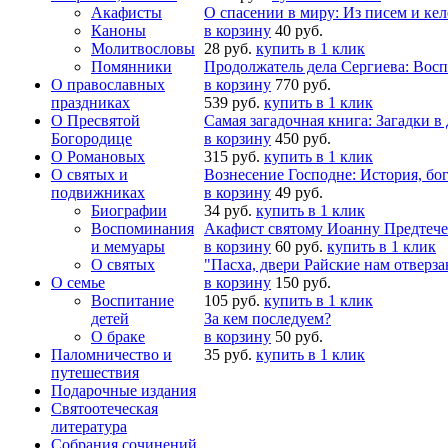
Акафисты
О спасении в миру: Из писем и ке
Каноны
в корзину
40 руб.
Молитвословы
28 руб.
купить в 1 клик
Помянники
Продолжатель дела Сергиева: Вос
О православных
в корзину
770 руб.
праздниках
539 руб.
купить в 1 клик
О Пресвятой
Самая загадочная книга: Загадки в
Богородице
в корзину
450 руб.
О Романовых
315 руб.
купить в 1 клик
О святых и
Вознесение Господне: История, бог
подвижниках
в корзину
49 руб.
Биографии
34 руб.
купить в 1 клик
Воспоминания
Акафист святому Иоанну Предтече 
и мемуары
в корзину
60 руб.
купить в 1 клик
О святых
"Пасха, двери Райские нам отверз
О семье
в корзину
150 руб.
Воспитание
105 руб.
купить в 1 клик
детей
За кем последуем?
О браке
в корзину
50 руб.
Паломничество и
35 руб.
купить в 1 клик
путешествия
Подарочные издания
Святоотеческая
литература
Собрания сочинений