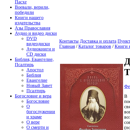
Пасхе
Воевали, верили,
победили
Книги нашего
издательства
Азы Православия
Аудио и видео диски
DVD
Контакты
Доставка и оплата
Пункт
видеодиски
Главная
/
Каталог товаров
/
Книги 
Аудиокниги и
CD диски
Д
Библия, Евангелие,
Псалтирь
Т
Апостол
Библия
Евангелие
Новый Завет
Фе
Псалтирь
Богословие и вера
В 
Богословие
по
О
св
богослужении
во
и храме
во
О вере
со
О смерти и
(п