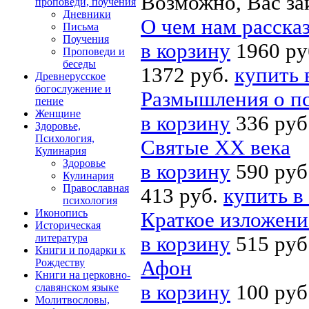
Возможно, Вас за
проповеди, поучения
Дневники
О чем нам расска
Письма
Поучения
в корзину
1960 ру
Проповеди и
беседы
1372 руб.
купить 
Древнерусское
богослужение и
Размышления о п
пение
Женщине
в корзину
336 руб
Здоровье,
Психология,
Святые XX века
Кулинария
Здоровье
в корзину
590 руб
Кулинария
Православная
413 руб.
купить в
психология
Иконопись
Краткое изложени
Историческая
литература
в корзину
515 руб
Книги и подарки к
Рождеству
Афон
Книги на церковно-
в корзину
100 руб
славянском языке
Молитвословы,