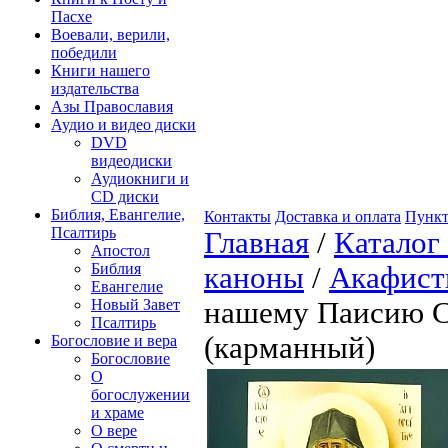
Пасхе
Воевали, верили,
победили
Книги нашего
издательства
Азы Православия
Аудио и видео диски
DVD
видеодиски
Аудиокниги и
CD диски
Библия, Евангелие,
Контакты
Доставка и оплата
Пункт
Псалтирь
Главная
/
Каталог
Апостол
Библия
каноны
/
Акафис
Евангелие
Новый Завет
нашему Паисию С
Псалтирь
(карманный)
Богословие и вера
Богословие
О
богослужении
и храме
О вере