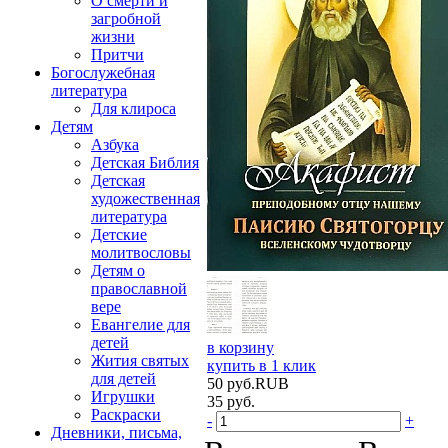
О смерти и
загробной
жизни
Притчи
Богослужебная
литература
Для клироса
Детям
Азбука
Детская Библия
Детская
художественная
литература
Детские
молитвословы
Детям о
православной
вере
Евангелие для
детей
в корзину
Жития святых
купить в 1 клик
для детей
50
руб.
RUB
Игрушки
35
руб.
Раскраски
-
+
Дневники, письма,