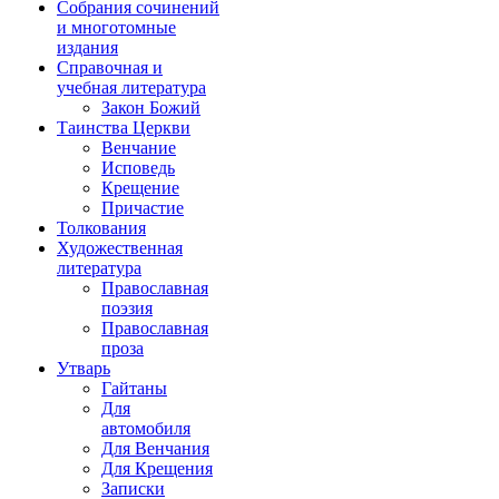
Собрания сочинений
и многотомные
издания
Справочная и
учебная литература
Закон Божий
Таинства Церкви
Венчание
Исповедь
Крещение
Причастие
Толкования
Художественная
литература
Православная
поэзия
Православная
проза
Утварь
Гайтаны
Для
автомобиля
Для Венчания
Для Крещения
Записки