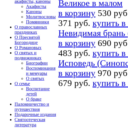
Великое в малом
акафисты, каноны
Акафисты
в корзину
530 руб
Каноны
Молитвословы
371 руб.
купить в
Помянники
О православных
Невидимая брань 
праздниках
О Пресвятой
в корзину
690 руб
Богородице
О Романовых
483 руб.
купить в
О святых и
подвижниках
Исповедь (Синопс
Биографии
Воспоминания
в корзину
970 руб
и мемуары
О святых
679 руб.
купить в
О семье
Воспитание
детей
О браке
Паломничество и
путешествия
Подарочные издания
Святоотеческая
литература