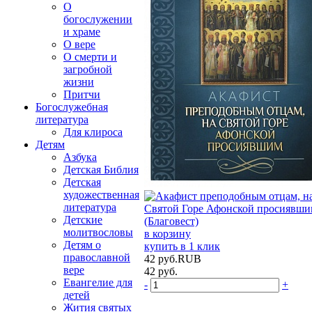
О
богослужении
и храме
О вере
О смерти и
загробной
жизни
Притчи
Богослужебная
литература
Для клироса
Детям
Азбука
Детская Библия
Детская
художественная
литература
Детские
молитвословы
в корзину
Детям о
купить в 1 клик
православной
42
руб.
RUB
вере
42
руб.
Евангелие для
-
+
детей
Жития святых