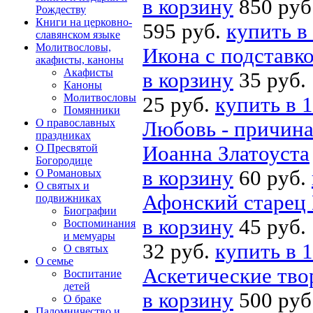
в корзину
850 руб
Рождеству
Книги на церковно-
595 руб.
купить в
славянском языке
Молитвословы,
Икона с подставк
акафисты, каноны
Акафисты
в корзину
35 руб.
Каноны
Молитвословы
25 руб.
купить в 1
Помянники
О православных
Любовь - причина
праздниках
О Пресвятой
Иоанна Златоуста
Богородице
в корзину
60 руб.
О Романовых
О святых и
Афонский старец 
подвижниках
Биографии
в корзину
45 руб.
Воспоминания
и мемуары
32 руб.
купить в 1
О святых
О семье
Аскетические тво
Воспитание
детей
в корзину
500 руб
О браке
Паломничество и