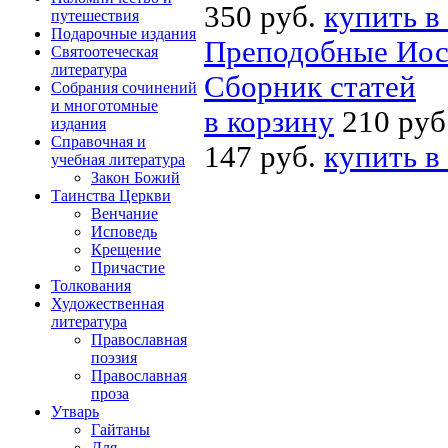
350 руб.
купить в
путешествия
Подарочные издания
Преподобные Иос
Святоотеческая
литература
Сборник статей
Собрания сочинений
и многотомные
в корзину
210 руб
издания
Справочная и
147 руб.
купить в
учебная литература
Закон Божий
Таинства Церкви
Венчание
Исповедь
Крещение
Причастие
Толкования
Художественная
литература
Православная
поэзия
Православная
проза
Утварь
Гайтаны
Для