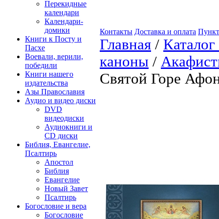
Перекидные
календари
Календари-
домики
Контакты
Доставка и оплата
Пункт
Книги к Посту и
Главная
/
Каталог
Пасхе
Воевали, верили,
каноны
/
Акафис
победили
Книги нашего
Святой Горе Афон
издательства
Азы Православия
Аудио и видео диски
DVD
видеодиски
Аудиокниги и
CD диски
Библия, Евангелие,
Псалтирь
Апостол
Библия
Евангелие
Новый Завет
Псалтирь
Богословие и вера
Богословие