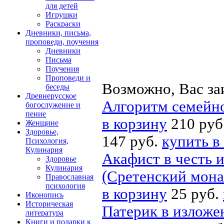
для детей
Игрушки
Раскраски
Дневники, письма,
проповеди, поучения
Дневники
Письма
Поучения
Проповеди и
Возможно, Вас за
беседы
Древнерусское
Алгоритм семейно
богослужение и
пение
в корзину
210 руб
Женщине
Здоровье,
147 руб.
купить в
Психология,
Кулинария
Акафист в честь 
Здоровье
Кулинария
(Сретенский мона
Православная
психология
в корзину
25 руб.
Иконопись
Историческая
Патерик в изложе
литература
Книги и подарки к