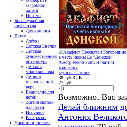
О смерти и
загробной
жизни
Притчи
Богослужебная
литература
Для клироса
Детям
Азбука
Детская Библия
Детская
художественная
литература
Детские
в корзину
молитвословы
купить в 1 клик
Детям о
38
руб.
RUB
православной
27
руб.
вере
-
+
Евангелие для
Возможно, Вас за
детей
Жития святых
Делай ближним до
для детей
Игрушки
Антония Великог
Раскраски
Дневники, письма,
в корзину
79 руб.