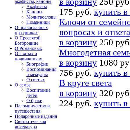
в корзину
250 руб
акафисты, каноны
Акафисты
175 руб.
купить в
Каноны
Молитвословы
Ключи от семейно
Помянники
О православных
вопросах и ответ
праздниках
О Пресвятой
в корзину
250 руб
Богородице
О Романовых
Многодетная семь
О святых и
подвижниках
в корзину
1080 ру
Биографии
Воспоминания
756 руб.
купить в
и мемуары
О святых
В круге света
О семье
Воспитание
в корзину
320 руб
детей
О браке
224 руб.
купить в
Паломничество и
путешествия
Подарочные издания
Святоотеческая
литература