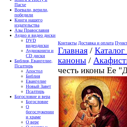
Пасхе
Воевали, верили,
победили
Книги нашего
издательства
Азы Православия
Аудио и видео диски
DVD
Контакты
Доставка и оплата
Пункт
видеодиски
Главная
/
Каталог
Аудиокниги и
CD диски
каноны
/
Акафис
Библия, Евангелие,
Псалтирь
честь иконы Ее "Д
Апостол
Библия
Евангелие
Новый Завет
Псалтирь
Богословие и вера
Богословие
О
богослужении
и храме
О вере