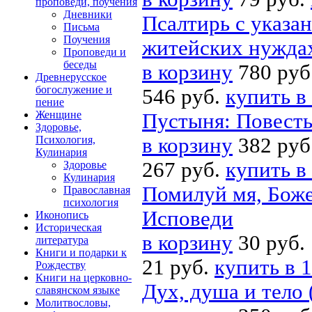
проповеди, поучения
Дневники
Псалтирь с указа
Письма
Поучения
житейских нужда
Проповеди и
беседы
в корзину
780 руб
Древнерусское
богослужение и
546 руб.
купить в
пение
Женщине
Пустыня: Повесть
Здоровье,
Психология,
в корзину
382 руб
Кулинария
267 руб.
купить в
Здоровье
Кулинария
Помилуй мя, Боже.
Православная
психология
Исповеди
Иконопись
Историческая
в корзину
30 руб.
литература
Книги и подарки к
21 руб.
купить в 1
Рождеству
Книги на церковно-
Дух, душа и тело 
славянском языке
Молитвословы,