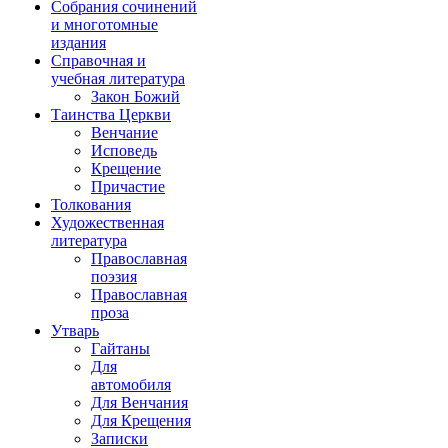
Собрания сочинений
и многотомные
издания
Справочная и
учебная литература
Закон Божий
Таинства Церкви
Венчание
Исповедь
Крещение
Причастие
Толкования
Художественная
литература
Православная
поэзия
Православная
проза
Утварь
Гайтаны
Для
автомобиля
Для Венчания
Для Крещения
Записки