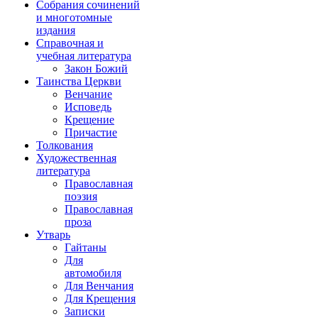
Собрания сочинений
и многотомные
издания
Справочная и
учебная литература
Закон Божий
Таинства Церкви
Венчание
Исповедь
Крещение
Причастие
Толкования
Художественная
литература
Православная
поэзия
Православная
проза
Утварь
Гайтаны
Для
автомобиля
Для Венчания
Для Крещения
Записки