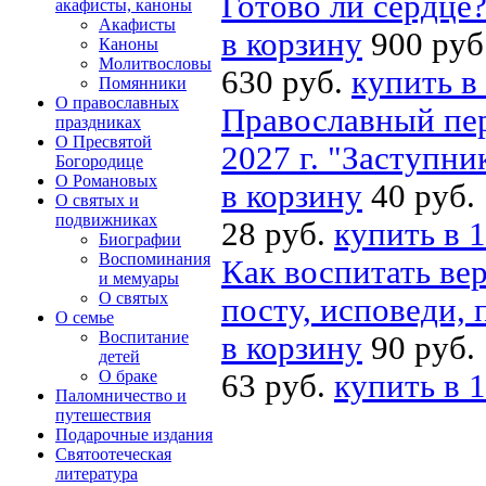
Готово ли сердце
акафисты, каноны
Акафисты
в корзину
900 руб
Каноны
Молитвословы
630 руб.
купить в
Помянники
О православных
Православный пе
праздниках
О Пресвятой
2027 г. "Заступни
Богородице
О Романовых
в корзину
40 руб.
О святых и
подвижниках
28 руб.
купить в 1
Биографии
Воспоминания
Как воспитать ве
и мемуары
О святых
посту, исповеди,
О семье
Воспитание
в корзину
90 руб.
детей
О браке
63 руб.
купить в 1
Паломничество и
путешествия
Подарочные издания
Святоотеческая
литература