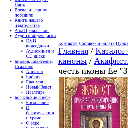
Пасхе
Воевали, верили,
победили
Книги нашего
издательства
Азы Православия
Аудио и видео диски
DVD
Контакты
Доставка и оплата
Пункт
видеодиски
Главная
/
Каталог
Аудиокниги и
CD диски
каноны
/
Акафис
Библия, Евангелие,
Псалтирь
честь иконы Ее "
Апостол
Библия
Евангелие
Новый Завет
Псалтирь
Богословие и вера
Богословие
О
богослужении
и храме
О вере