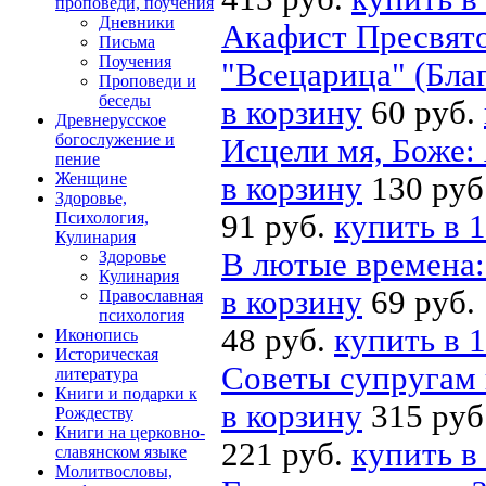
проповеди, поучения
Дневники
Акафист Пресвято
Письма
Поучения
"Всецарица" (Бла
Проповеди и
беседы
в корзину
60 руб.
Древнерусское
богослужение и
Исцели мя, Боже:
пение
Женщине
в корзину
130 руб
Здоровье,
Психология,
91 руб.
купить в 1
Кулинария
В лютые времена:
Здоровье
Кулинария
в корзину
69 руб.
Православная
психология
48 руб.
купить в 1
Иконопись
Историческая
Советы супругам 
литература
Книги и подарки к
в корзину
315 руб
Рождеству
Книги на церковно-
221 руб.
купить в
славянском языке
Молитвословы,