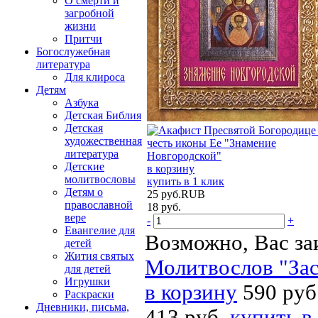
О смерти и
загробной
жизни
Притчи
Богослужебная
литература
Для клироса
Детям
Азбука
Детская Библия
Детская
художественная
литература
Детские
в корзину
молитвословы
купить в 1 клик
Детям о
25
руб.
RUB
православной
18
руб.
вере
-
+
Евангелие для
Возможно, Вас за
детей
Жития святых
Молитвослов "Зас
для детей
Игрушки
в корзину
590 руб
Раскраски
Дневники, письма,
413 руб.
купить в