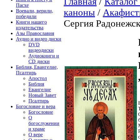
Главная
/
Каталог
Пасхе
каноны
/
Акафис
Воевали, верили,
победили
Сергия Радонежск
Книги нашего
издательства
Азы Православия
Аудио и видео диски
DVD
видеодиски
Аудиокниги и
CD диски
Библия, Евангелие,
Псалтирь
Апостол
Библия
Евангелие
Новый Завет
Псалтирь
Богословие и вера
Богословие
О
богослужении
и храме
О вере