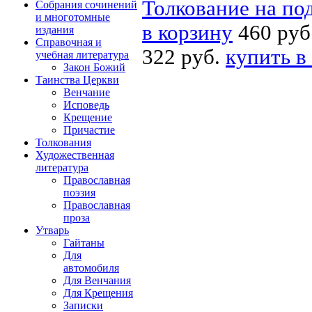
Толкование на по
Собрания сочинений
и многотомные
в корзину
460 руб
издания
Справочная и
322 руб.
купить в
учебная литература
Закон Божий
Таинства Церкви
Венчание
Исповедь
Крещение
Причастие
Толкования
Художественная
литература
Православная
поэзия
Православная
проза
Утварь
Гайтаны
Для
автомобиля
Для Венчания
Для Крещения
Записки