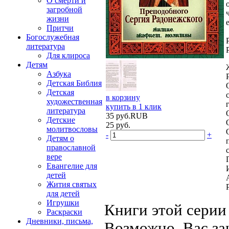
О смерти и
загробной
жизни
Притчи
Богослужебная
литература
Для клироса
Детям
Азбука
Детская Библия
Детская
в корзину
художественная
купить в 1 клик
литература
35
руб.
RUB
Детские
25
руб.
молитвословы
-
+
Детям о
православной
вере
Евангелие для
детей
Жития святых
для детей
Игрушки
Книги этой серии
Раскраски
Дневники, письма,
Возможно, Вас за