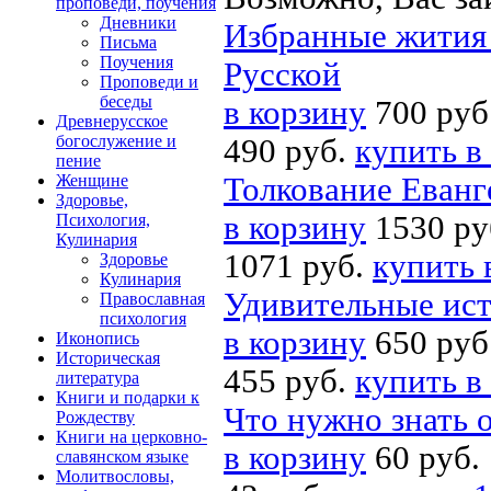
проповеди, поучения
Дневники
Избранные жития
Письма
Поучения
Русской
Проповеди и
беседы
в корзину
700 руб
Древнерусское
богослужение и
490 руб.
купить в
пение
Женщине
Толкование Еванг
Здоровье,
в корзину
1530 ру
Психология,
Кулинария
1071 руб.
купить 
Здоровье
Кулинария
Удивительные ист
Православная
психология
в корзину
650 руб
Иконопись
Историческая
455 руб.
купить в
литература
Книги и подарки к
Что нужно знать 
Рождеству
Книги на церковно-
в корзину
60 руб.
славянском языке
Молитвословы,