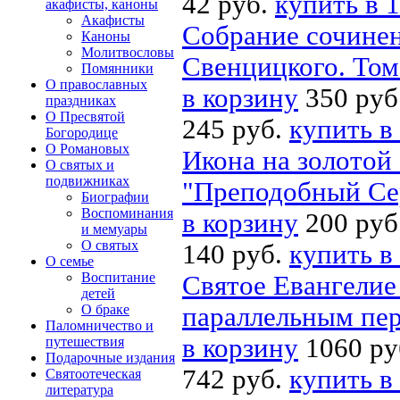
42 руб.
купить в 1
акафисты, каноны
Акафисты
Собрание сочине
Каноны
Молитвословы
Свенцицкого. Том
Помянники
О православных
в корзину
350 руб
праздниках
О Пресвятой
245 руб.
купить в
Богородице
О Романовых
Икона на золотой 
О святых и
подвижниках
"Преподобный Се
Биографии
Воспоминания
в корзину
200 руб
и мемуары
О святых
140 руб.
купить в
О семье
Воспитание
Святое Евангелие
детей
О браке
параллельным пер
Паломничество и
в корзину
1060 ру
путешествия
Подарочные издания
742 руб.
купить в
Святоотеческая
литература