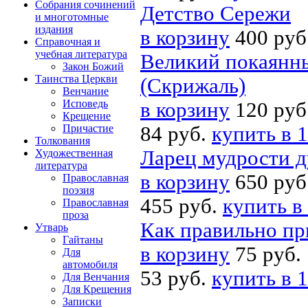
Собрания сочинений
Детство Сережи
и многотомные
издания
в корзину
400 руб
Справочная и
учебная литература
Великий покаянны
Закон Божий
Таинства Церкви
(Скрижаль)
Венчание
Исповедь
в корзину
120 руб
Крещение
Причастие
84 руб.
купить в 1
Толкования
Ларец мудрости д
Художественная
литература
в корзину
650 руб
Православная
поэзия
455 руб.
купить в
Православная
проза
Как правильно пр
Утварь
Гайтаны
в корзину
75 руб.
Для
автомобиля
53 руб.
купить в 1
Для Венчания
Для Крещения
Записки