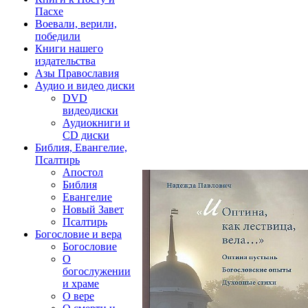
Пасхе
Воевали, верили,
победили
Книги нашего
издательства
Азы Православия
Аудио и видео диски
DVD
видеодиски
Аудиокниги и
CD диски
Библия, Евангелие,
Псалтирь
Апостол
Библия
Евангелие
Новый Завет
Псалтирь
Богословие и вера
Богословие
О
богослужении
и храме
О вере