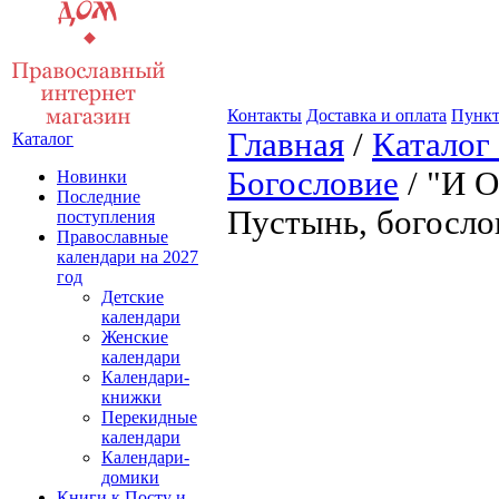
Контакты
Доставка и оплата
Пункт
Главная
/
Каталог
Каталог
Богословие
/ "И О
Новинки
Последние
Пустынь, богосло
поступления
Православные
календари на 2027
год
Детские
календари
Женские
календари
Календари-
книжки
Перекидные
календари
Календари-
домики
Книги к Посту и