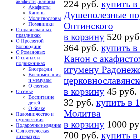
акафисты, каноны
224 руб.
купить в
Акафисты
Душеполезные по
Каноны
Молитвословы
Оптинского
Помянники
О православных
в корзину
520 руб
праздниках
О Пресвятой
364 руб.
купить в
Богородице
О Романовых
Канон с акафист
О святых и
подвижниках
игумену Радонежс
Биографии
Воспоминания
церковнославянск
и мемуары
О святых
в корзину
45 руб.
О семье
Воспитание
32 руб.
купить в 1
детей
О браке
Молитва
Паломничество и
путешествия
в корзину
1000 ру
Подарочные издания
Святоотеческая
700 руб.
купить в
литература