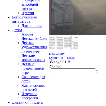
О смерти и
загробной
жизни
Притчи
Богослужебная
литература
Для клироса
Детям
Азбука
Детская Библия
Детская
художественная
литература
в корзину
Детские
купить в 1 клик
молитвословы
350
руб.
RUB
Детям о
245
руб.
православной
-
+
вере
Евангелие для
детей
Жития святых
для детей
Игрушки
Раскраски
Дневники, письма,