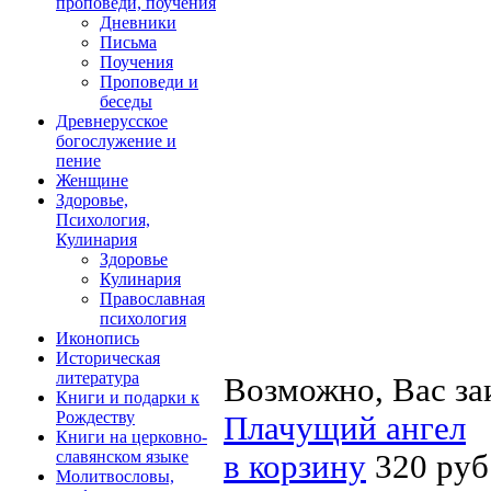
проповеди, поучения
Дневники
Письма
Поучения
Проповеди и
беседы
Древнерусское
богослужение и
пение
Женщине
Здоровье,
Психология,
Кулинария
Здоровье
Кулинария
Православная
психология
Иконопись
Историческая
литература
Возможно, Вас за
Книги и подарки к
Рождеству
Плачущий ангел
Книги на церковно-
славянском языке
в корзину
320 руб
Молитвословы,