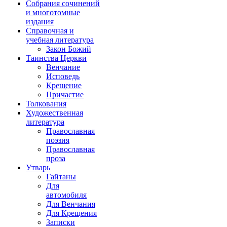
Собрания сочинений
и многотомные
издания
Справочная и
учебная литература
Закон Божий
Таинства Церкви
Венчание
Исповедь
Крещение
Причастие
Толкования
Художественная
литература
Православная
поэзия
Православная
проза
Утварь
Гайтаны
Для
автомобиля
Для Венчания
Для Крещения
Записки