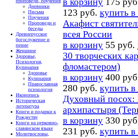
в корзину
175 руб
проповеди, поучения
Дневники
123 руб.
купить в
Письма
Поучения
Акафист святител
Проповеди и
беседы
всея России
Древнерусское
богослужение и
в корзину
55 руб.
пение
Женщине
30 творческих ка
Здоровье,
Психология,
фломастером)
Кулинария
Здоровье
в корзину
400 руб
Кулинария
Православная
280 руб.
купить в
психология
Иконопись
Духовный посох: 
Историческая
литература
архипастыря (Тер
Книги и подарки к
Рождеству
в корзину
330 руб
Книги на церковно-
славянском языке
231 руб.
купить в
Молитвословы,