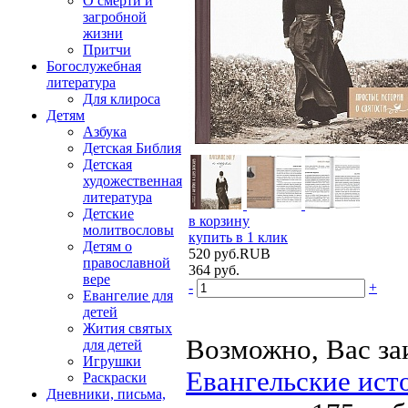
О смерти и
загробной
жизни
Притчи
Богослужебная
литература
Для клироса
Детям
Азбука
Детская Библия
Детская
художественная
литература
Детские
в корзину
молитвословы
купить в 1 клик
Детям о
520
руб.
RUB
православной
364
руб.
вере
-
+
Евангелие для
детей
Жития святых
Возможно, Вас за
для детей
Игрушки
Евангельские ист
Раскраски
Дневники, письма,