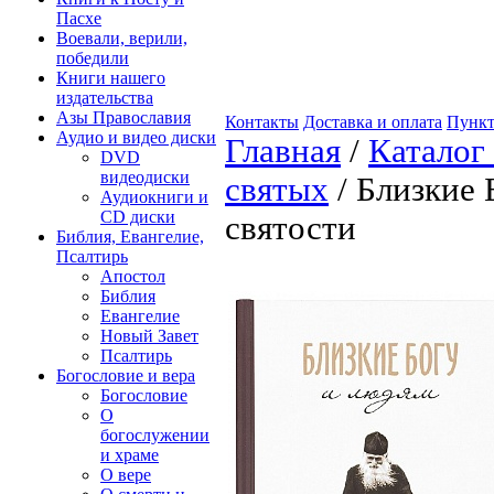
Пасхе
Воевали, верили,
победили
Книги нашего
издательства
Азы Православия
Контакты
Доставка и оплата
Пункт
Аудио и видео диски
Главная
/
Каталог
DVD
видеодиски
святых
/ Близкие 
Аудиокниги и
CD диски
святости
Библия, Евангелие,
Псалтирь
Апостол
Библия
Евангелие
Новый Завет
Псалтирь
Богословие и вера
Богословие
О
богослужении
и храме
О вере