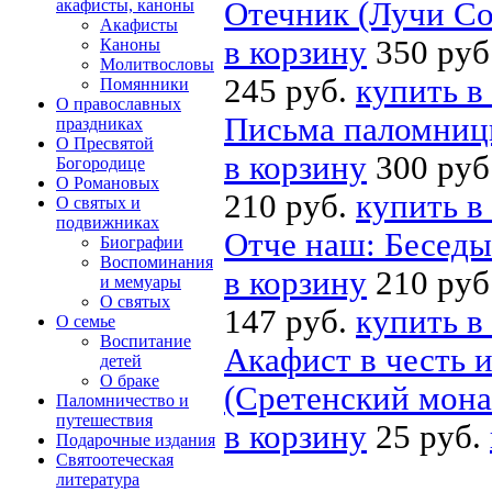
акафисты, каноны
Отечник (Лучи С
Акафисты
в корзину
350 руб
Каноны
Молитвословы
245 руб.
купить в
Помянники
О православных
Письма паломниц
праздниках
О Пресвятой
в корзину
300 руб
Богородице
О Романовых
210 руб.
купить в
О святых и
подвижниках
Отче наш: Беседы
Биографии
Воспоминания
в корзину
210 руб
и мемуары
О святых
147 руб.
купить в
О семье
Воспитание
Акафист в честь 
детей
О браке
(Сретенский мона
Паломничество и
путешествия
в корзину
25 руб.
Подарочные издания
Святоотеческая
литература