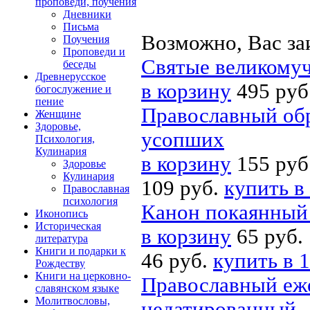
проповеди, поучения
Дневники
Письма
Возможно, Вас за
Поучения
Проповеди и
Святые великомуч
беседы
Древнерусское
в корзину
495 руб
богослужение и
пение
Православный об
Женщине
Здоровье,
усопших
Психология,
Кулинария
в корзину
155 руб
Здоровье
Кулинария
109 руб.
купить в
Православная
психология
Канон покаянный 
Иконопись
Историческая
в корзину
65 руб.
литература
Книги и подарки к
46 руб.
купить в 1
Рождеству
Книги на церковно-
Православный еже
славянском языке
Молитвословы,
недатированный