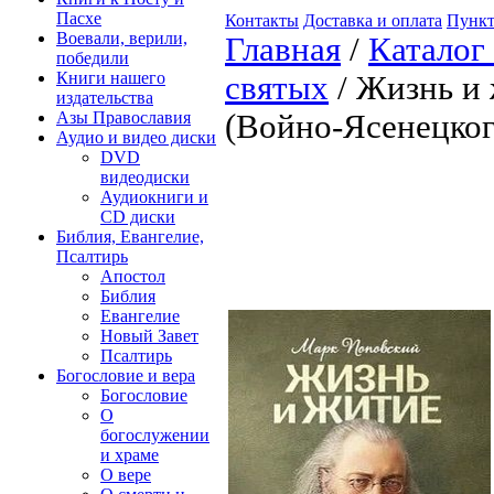
Пасхе
Контакты
Доставка и оплата
Пункт
Воевали, верили,
Главная
/
Каталог
победили
Книги нашего
святых
/ Жизнь и 
издательства
Азы Православия
(Войно-Ясенецког
Аудио и видео диски
DVD
видеодиски
Аудиокниги и
CD диски
Библия, Евангелие,
Псалтирь
Апостол
Библия
Евангелие
Новый Завет
Псалтирь
Богословие и вера
Богословие
О
богослужении
и храме
О вере