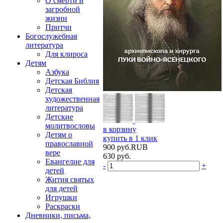
О смерти и
загробной
жизни
Притчи
Богослужебная
литература
Для клироса
Детям
Азбука
Детская Библия
Детская
художественная
литература
Детские
молитвословы
в корзину
Детям о
купить в 1 клик
православной
900
руб.
RUB
вере
630
руб.
Евангелие для
-
+
детей
Жития святых
для детей
Игрушки
Раскраски
Дневники, письма,