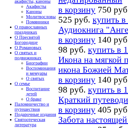
акафисты, каноны
Акафисты
в корзину
750 руб
Каноны
Молитвословы
525 руб.
купить в
Помянники
О православных
Аудиокнига "Анге
праздниках
О Пресвятой
в корзину
140 руб
Богородице
98 руб.
купить в 1
О Романовых
О святых и
Икона на мягкой п
подвижниках
Биографии
икона Божией Ма
Воспоминания
и мемуары
в корзину
140 руб
О святых
О семье
98 руб.
купить в 1
Воспитание
детей
Краткий путеводи
О браке
Паломничество и
в корзину
405 руб
путешествия
Подарочные издания
Забота настоящей
Святоотеческая
литература