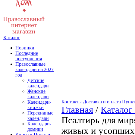
Каталог
Новинки
Последние
поступления
Православные
календари на 2027
год
Детские
календари
Женские
календари
Контакты
Доставка и оплата
Пункт
Календари-
Главная
/
Каталог
книжки
Перекидные
Псалтирь для мир
календари
Календари-
живых и усопших 
домики
Книги к Посту и