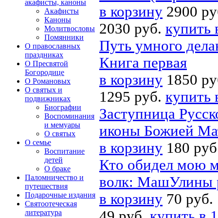
акафисты, каноны
в корзину
2900 ру
Акафисты
Каноны
2030 руб.
купить 
Молитвословы
Помянники
Путь умного дела
О православных
праздниках
Книга первая
О Пресвятой
Богородице
в корзину
1850 ру
О Романовых
О святых и
1295 руб.
купить 
подвижниках
Биографии
Заступница Русск
Воспоминания
и мемуары
иконы Божией Ма
О святых
О семье
в корзину
180 руб
Воспитание
детей
Кто обидел мою м
О браке
Паломничество и
волк: МашУлины 
путешествия
Подарочные издания
в корзину
70 руб.
Святоотеческая
49 руб.
купить в 1
литература