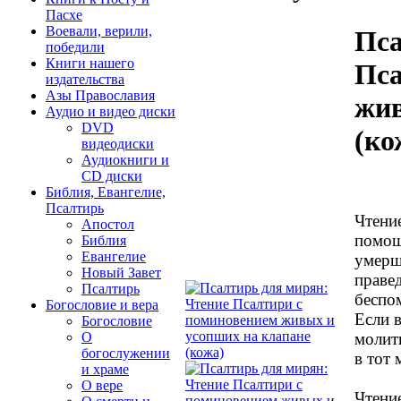
Пасхе
Воевали, верили,
Пса
победили
Книги нашего
Пса
издательства
Азы Православия
жив
Аудио и видео диски
DVD
(ко
видеодиски
Аудиокниги и
CD диски
Библия, Евангелие,
Псалтирь
Чтени
Апостол
помощ
Библия
Евангелие
умерш
Новый Завет
праве
Псалтирь
беспо
Богословие и вера
Если 
Богословие
молит
О
богослужении
в тот 
и храме
О вере
Чтени