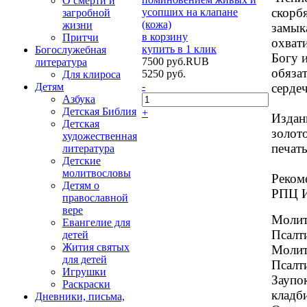
О смерти и
скорб
загробной
жизни
замыка
в корзину
Притчи
охвати
купить в 1 клик
Богослужебная
Богу и
7500
руб.
RUB
литература
обяза
5250
руб.
Для клироса
-
серде
Детям
Азбука
Детская Библия
+
Издан
Детская
золот
художественная
печать
литература
Детские
молитвословы
Реком
Детям о
РПЦ И
православной
вере
Молит
Евангелие для
Псалти
детей
Жития святых
Молит
для детей
Псалт
Игрушки
Заупо
Раскраски
кладб
Дневники, письма,