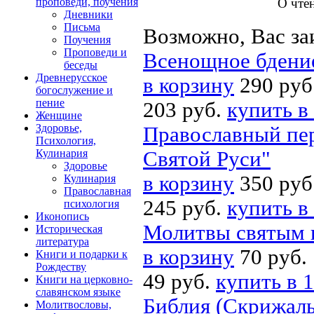
О чте
проповеди, поучения
Дневники
Письма
Возможно, Вас за
Поучения
Проповеди и
Всенощное бдение
беседы
Древнерусское
в корзину
290 руб
богослужение и
пение
203 руб.
купить в
Женщине
Здоровье,
Православный пер
Психология,
Кулинария
Святой Руси"
Здоровье
в корзину
350 руб
Кулинария
Православная
245 руб.
купить в
психология
Иконопись
Молитвы святым в
Историческая
литература
в корзину
70 руб.
Книги и подарки к
Рождеству
49 руб.
купить в 1
Книги на церковно-
славянском языке
Библия (Скрижаль
Молитвословы,