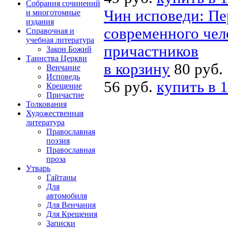
Собрания сочинений
Чин исповеди: Пе
и многотомные
издания
современного чел
Справочная и
учебная литература
причастников
Закон Божий
Таинства Церкви
в корзину
80 руб.
Венчание
Исповедь
56 руб.
купить в 1
Крещение
Причастие
Толкования
Художественная
литература
Православная
поэзия
Православная
проза
Утварь
Гайтаны
Для
автомобиля
Для Венчания
Для Крещения
Записки