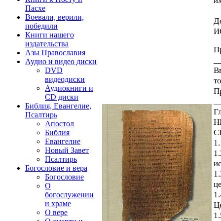
Пасхе
Воевали, верили,
Д
победили
И
Книги нашего
издательства
П
Азы Православия
_
Аудио и видео диски
В
DVD
видеодиски
т
Аудиокниги и
П
CD диски
_
Библия, Евангелие,
Г
Псалтирь
Н
Апостол
С
Библия
Евангелие
1
Новый Завет
1
Псалтирь
и
Богословие и вера
1
Богословие
ц
О
1
богослужении
и храме
Ц
О вере
1