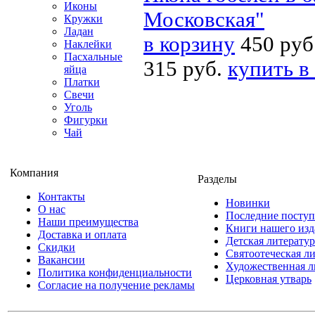
Иконы
Московская"
Кружки
Ладан
в корзину
450 руб
Наклейки
Пасхальные
315 руб.
купить в
яйца
Платки
Свечи
Уголь
Фигурки
Чай
Компания
Разделы
Контакты
Новинки
О нас
Последние посту
Наши преимущества
Книги нашего изд
Доставка и оплата
Детская литератур
Скидки
Святоотеческая л
Вакансии
Художественная л
Политика конфиденциальности
Церковная утварь
Согласие на получение рекламы