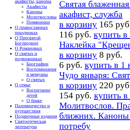
акафисты, каноны
Святая блаженная
Акафисты
Каноны
акафист, служба
Молитвословы
в корзину
165 руб
Помянники
О православных
116 руб.
купить в
праздниках
О Пресвятой
Наклейка "Крещен
Богородице
О Романовых
в корзину
8 руб.
О святых и
подвижниках
6 руб.
купить в 1 
Биографии
Воспоминания
Чудо января: Свя
и мемуары
О святых
в корзину
220 руб
О семье
Воспитание
154 руб.
купить в
детей
О браке
Молитвослов. Пра
Паломничество и
путешествия
ближних. Каноны
Подарочные издания
Святоотеческая
потребу
литература