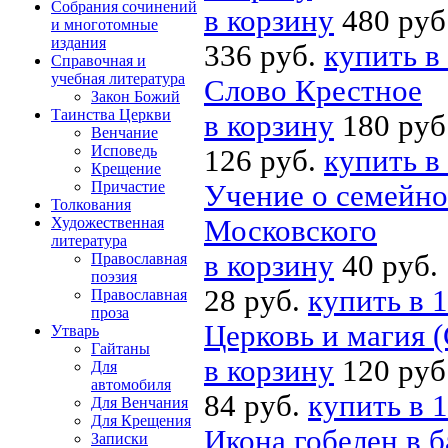
Собрания сочинений
в корзину
480 руб
и многотомные
издания
336 руб.
купить в
Справочная и
учебная литература
Слово Крестное
Закон Божий
Таинства Церкви
в корзину
180 руб
Венчание
Исповедь
126 руб.
купить в
Крещение
Причастие
Учение о семейно
Толкования
Художественная
Московского
литература
в корзину
40 руб.
Православная
поэзия
28 руб.
купить в 1
Православная
проза
Церковь и магия 
Утварь
Гайтаны
в корзину
120 руб
Для
автомобиля
84 руб.
купить в 1
Для Венчания
Для Крещения
Икона гобелен в 
Записки