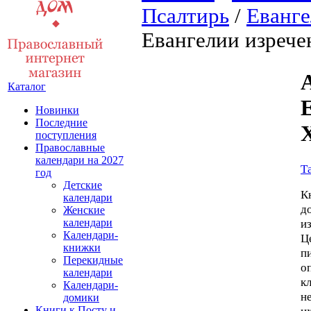
Псалтирь
/
Еванге
Евангелии изрече
Каталог
Новинки
Последние
поступления
Православные
календари на 2027
Т
год
Детские
К
календари
д
Женские
и
календари
Календари-
Ц
книжки
п
Перекидные
о
календари
к
Календари-
н
домики
и
Книги к Посту и