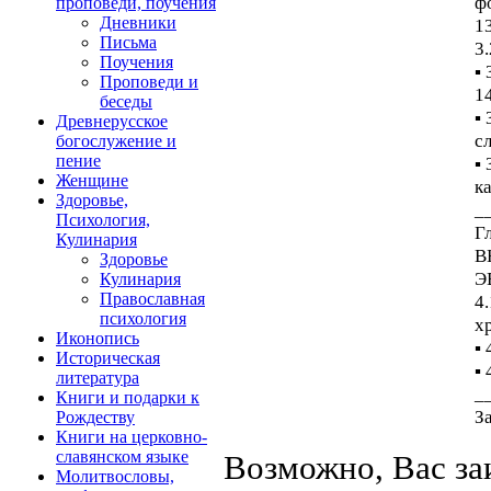
ф
проповеди, поучения
Дневники
1
Письма
3
Поучения
▪
Проповеди и
1
беседы
▪
Древнерусское
с
богослужение и
пение
▪
Женщине
к
Здоровье,
_
Психология,
Г
Кулинария
В
Здоровье
Э
Кулинария
Православная
4
психология
х
Иконопись
▪
Историческая
▪
литература
_
Книги и подарки к
З
Рождеству
Книги на церковно-
славянском языке
Возможно, Вас за
Молитвословы,