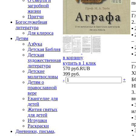
О смерти и
п
загробной
_
жизни
Г
Притчи
2
Богослужебная
литература
▪
Для клироса
▪
Детям
–
Азбука
▪
Детская Библия
▪
Детская
в корзину
_
художественная
купить в 1 клик
литература
Г
570
руб.
RUB
Детские
Х
399
руб.
молитвословы
Б
-
+
Детям о
Н
православной
3
вере
в
Евангелие для
детей
▪ 
Жития святых
и
для детей
▪
Игрушки
п
Раскраски
▪
Дневники, письма,