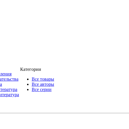
Категории
пления
ательства
Все товары
а
Все авторы
итература
Все серии
итература