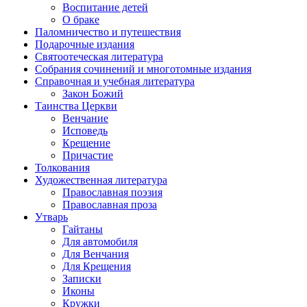
Воспитание детей
О браке
Паломничество и путешествия
Подарочные издания
Святоотеческая литература
Собрания сочинений и многотомные издания
Справочная и учебная литература
Закон Божий
Таинства Церкви
Венчание
Исповедь
Крещение
Причастие
Толкования
Художественная литература
Православная поэзия
Православная проза
Утварь
Гайтаны
Для автомобиля
Для Венчания
Для Крещения
Записки
Иконы
Кружки