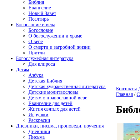
Библия
Евангелие
Новый Завет
Псалтирь
Богословие и вера
Богословие
О богослужении и храме
О вере
О смерти и загробной жизни
Притчи
Богослужебная литература
Для клироса
Детям
Азбука
Детская Библия
Детская художественная литература
Контакты
Детские молитвословы
Главная
/
С
Детям о православной вере
Евангелие для детей
Библ
Жития святых для детей
Игрушки
Раскраски
Дневники, письма, проповеди, поучения
Дневники
Письма