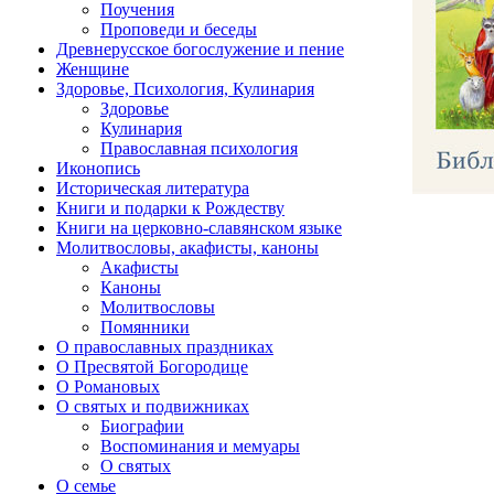
Поучения
Проповеди и беседы
Древнерусское богослужение и пение
Женщине
Здоровье, Психология, Кулинария
Здоровье
Кулинария
Православная психология
Иконопись
Историческая литература
Книги и подарки к Рождеству
Книги на церковно-славянском языке
Молитвословы, акафисты, каноны
Акафисты
Каноны
Молитвословы
Помянники
О православных праздниках
О Пресвятой Богородице
О Романовых
О святых и подвижниках
Биографии
Воспоминания и мемуары
О святых
О семье