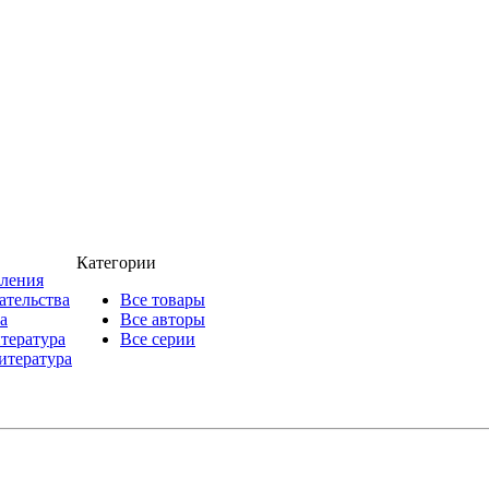
Категории
пления
ательства
Все товары
а
Все авторы
итература
Все серии
итература