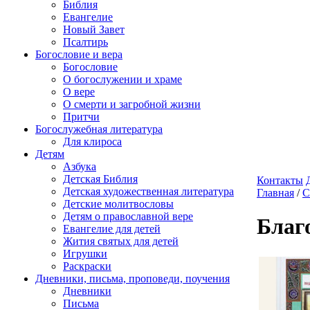
Библия
Евангелие
Новый Завет
Псалтирь
Богословие и вера
Богословие
О богослужении и храме
О вере
О смерти и загробной жизни
Притчи
Богослужебная литература
Для клироса
Детям
Азбука
Детская Библия
Контакты
Детская художественная литература
Главная
/
С
Детские молитвословы
Детям о православной вере
Благ
Евангелие для детей
Жития святых для детей
Игрушки
Раскраски
Дневники, письма, проповеди, поучения
Дневники
Письма