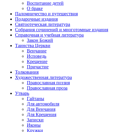
Воспитание детей
О браке
Паломничество и путешествия
Подарочные издания
Святоотеческая литература
Собрания сочинений и многотомные издания
Справочная и учебная литература
Закон Божий
Таинства Церкви
Венчание
Исповедь
Крещение
Причастие
Толкования
Художественная литература
Православная поэзия
Православная проза
Утварь
Гайтаны
Для автомобиля
Для Венчания
Для Крещения
Записки
Иконы
Кружки