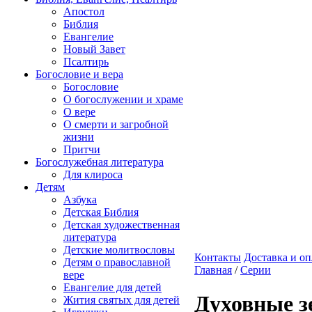
Апостол
Библия
Евангелие
Новый Завет
Псалтирь
Богословие и вера
Богословие
О богослужении и храме
О вере
О смерти и загробной
жизни
Притчи
Богослужебная литература
Для клироса
Детям
Азбука
Детская Библия
Детская художественная
литература
Детские молитвословы
Контакты
Доставка и оп
Детям о православной
Главная
/
Серии
вере
Евангелие для детей
Духовные з
Жития святых для детей