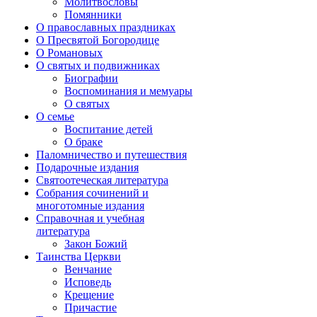
Молитвословы
Помянники
О православных праздниках
О Пресвятой Богородице
О Романовых
О святых и подвижниках
Биографии
Воспоминания и мемуары
О святых
О семье
Воспитание детей
О браке
Паломничество и путешествия
Подарочные издания
Святоотеческая литература
Собрания сочинений и
многотомные издания
Справочная и учебная
литература
Закон Божий
Таинства Церкви
Венчание
Исповедь
Крещение
Причастие