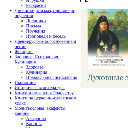
Игрушки
Раскраски
Дневники, письма, проповеди,
поучения
Дневники
Письма
Поучения
Проповеди и беседы
Древнерусское богослужение и
пение
Женщине
Здоровье, Психология,
Кулинария
Здоровье
Кулинария
Православная психология
Иконопись
Историческая литература
Книги и подарки к Рождеству
Книги на церковно-славянском
языке
Молитвословы, акафисты,
каноны
Акафисты
Каноны