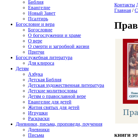
Библия
Контакты
Евангелие
Главная
/
С
Новый Завет
Псалтирь
Прав
Богословие и вера
Богословие
О богослужении и храме
О вере
О смерти и загробной жизни
Притчи
Богослужебная литература
Для клироса
Детям
Азбука
Детская Библия
Детская художественная литература
Детские молитвословы
Детям о православной вере
Евангелие для детей
Жития святых для детей
Игрушки
Раскраски
Дневники, письма, проповеди, поучения
Дневники
книги эт
Письма