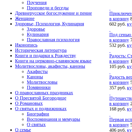
Поучения
Проповеди и беседы
Древнерусское богослужение и пение
Приключен
Женщине
в корзину
Здоровье, Психология, Кулинария
602 руб.
ку
Здоровье
Кулинария
Под сенью 
Православная психология
в корзину
Иконопись
532 руб.
ку
Историческая литература
Книги и подарки к Рождеству
Радость: С
Книги на церковно-славянском языке
в корзину
Молитвословы, акафисты, каноны
105 руб.
ку
Акафисты
Каноны
Радость ве
Молитвословы
в корзину
Помянники
357 руб.
ку
О православных праздниках
О Пресвятой Богородице
Путешестви
О Романовых
в корзину
О святых и подвижниках
168 руб.
ку
Биографии
Воспоминания и мемуары
Первая исп
О святых
в корзину
О семье
406 руб.
ку