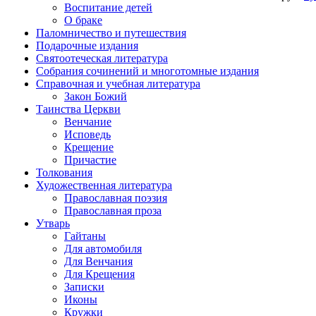
Воспитание детей
О браке
Паломничество и путешествия
Подарочные издания
Святоотеческая литература
Собрания сочинений и многотомные издания
Справочная и учебная литература
Закон Божий
Таинства Церкви
Венчание
Исповедь
Крещение
Причастие
Толкования
Художественная литература
Православная поэзия
Православная проза
Утварь
Гайтаны
Для автомобиля
Для Венчания
Для Крещения
Записки
Иконы
Кружки