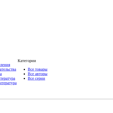
Категории
пления
ательства
Все товары
а
Все авторы
итература
Все серии
итература